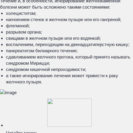
Течение и, в особенности, игнорирование желчнокаменной
болезни может быть осложнено такими состояниями:
холециститом;
нагноением стенок в желчном пузыре или его гангреной;
флегмоной;
разрывом органа;
свищами в желчном пузыре или его водянкой;
воспалением, переходящим на двенадцатиперстную кишку;
панкреатитом билиарного течения;
сдавливанием желчного протока, который принято называть
синдромом Мирицци;
синдромом кишечной непроходимости;
а также игнорирование лечения может привести к раку
желчного пузыря.
Читайте также: