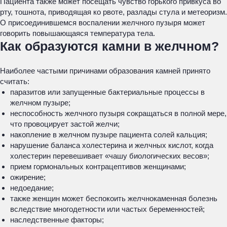
Пациента также может посещать чувство горького привкуса во
рту, тошнота, приводящая ко рвоте, разлады стула и метеоризм.
О присоединившемся воспалении желчного пузыря может
говорить повышающаяся температура тела.
Как образуются камни в желчном?
Наиболее частыми причинами образования камней принято
считать:
паразитов или запущенные бактериальные процессы в
желчном пузыре;
неспособность желчного пузыря сокращаться в полной мере,
что провоцирует застой желчи;
накопление в желчном пузыре пациента солей кальция;
нарушение баланса холестерина и желчных кислот, когда
холестерин перевешивает «чашу биологических весов»;
прием гормональных контрацептивов женщинами;
ожирение;
недоедание;
также женщин может беспокоить желчнокаменная болезнь
вследствие многодетности или частых беременностей;
наследственные факторы;