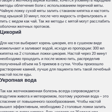
Говоря о желчнопузырной колике, хочется упомянуть народные
методы облегчения боли с использованием перечной мяты.
Чайную ложку сухой мяты залить стаканом кипятка и настоять
под крышкой 10 минут, после чего жидкость отфильтровать и
пить с медом как чай. Так же методы с мятой могут расслабить
оболочки желчных протоков.
Цикорий
Для настоя выбирают корень цикория, его в сушеном виде
измельчают и заливают водой, исходя из пропорции: 300 мл
кипятка на 2 столовые ложки цикория. Настой через 20 минут
необходимо процедить и после можно пить, распределив
полученный объем на 5 приемов в сутки. Чтобы произошло
растворение камней, лучше для пациента пить такой лечебный
настой после еды.
Укропная вода
Так как желчнокаменная болезнь всегда сопровождается
вздутием живота и метеоризмом, поэтому укропная вода – это
спасение от повышенного газообразования. Чтобы настой
вышел эффективным, необходимо 2 столовые ложки залить
четвертью литра кипятка. Дать настояться 20 минут или