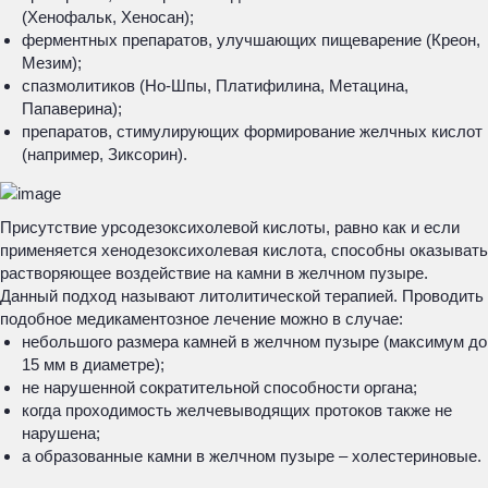
(Хенофальк, Хеносан);
ферментных препаратов, улучшающих пищеварение (Креон,
Мезим);
спазмолитиков (Но-Шпы, Платифилина, Метацина,
Папаверина);
препаратов, стимулирующих формирование желчных кислот
(например, Зиксорин).
Присутствие урсодезоксихолевой кислоты, равно как и если
применяется хенодезоксихолевая кислота, способны оказывать
растворяющее воздействие на камни в желчном пузыре.
Данный подход называют литолитической терапией. Проводить
подобное медикаментозное лечение можно в случае:
небольшого размера камней в желчном пузыре (максимум до
15 мм в диаметре);
не нарушенной сократительной способности органа;
когда проходимость желчевыводящих протоков также не
нарушена;
а образованные камни в желчном пузыре – холестериновые.