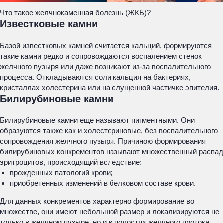
Что такое желчнокаменная болезнь (ЖКБ)?
Известковые камни
Базой известковых камней считается кальций, формируются
такие камни редко и сопровождаются воспалением стенок
желчного пузыря или даже возникают из-за воспалительного
процесса. Откладываются соли кальция на бактериях,
кристаллах холестерина или на слущенной частичке эпителия.
Билирубиновые камни
Билирубиновые камни еще называют пигментными. Они
образуются также как и холестериновые, без воспалительного
сопровождения желчного пузыря. Причиною формирования
билирубиновых конкрементов называют множественный распад
эритроцитов, происходящий вследствие:
врожденных патологий крови;
приобретенных изменений в белковом составе крови.
Для данных конкрементов характерно формирование во
множестве, они имеют небольшой размер и локализируются не
только в желчном пузыре, но и в полостях желчного протока.