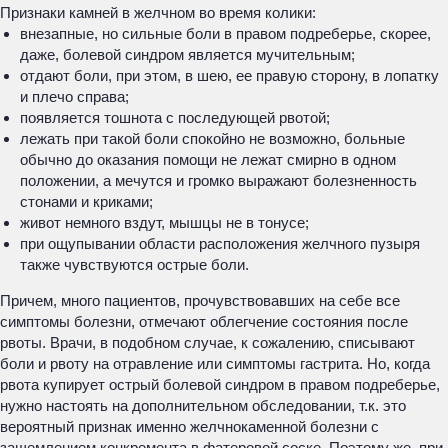
Признаки камней в желчном во время колики:
внезапные, но сильные боли в правом подреберье, скорее,
даже, болевой синдром является мучительным;
отдают боли, при этом, в шею, ее правую сторону, в лопатку
и плечо справа;
появляется тошнота с последующей рвотой;
лежать при такой боли спокойно не возможно, больные
обычно до оказания помощи не лежат смирно в одном
положении, а мечутся и громко выражают болезненность
стонами и криками;
живот немного вздут, мышцы не в тонусе;
при ощупывании области расположения желчного пузыря
также чувствуются острые боли.
Причем, много пациентов, прочувствовавших на себе все
симптомы болезни, отмечают облегчение состояния после
рвоты. Врачи, в подобном случае, к сожалению, списывают
боли и рвоту на отравление или симптомы гастрита. Но, когда
рвота купирует острый болевой синдром в правом подреберье,
нужно настоять на дополнительном обследовании, т.к. это
вероятный признак именно желчнокаменной болезни с
защемлением конкремента в фатеровой соске. Поэтому же, при