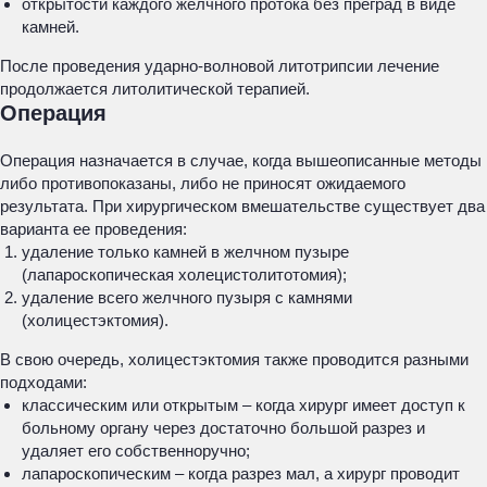
открытости каждого желчного протока без преград в виде
камней.
После проведения ударно-волновой литотрипсии лечение
продолжается литолитической терапией.
Операция
Операция назначается в случае, когда вышеописанные методы
либо противопоказаны, либо не приносят ожидаемого
результата. При хирургическом вмешательстве существует два
варианта ее проведения:
удаление только камней в желчном пузыре
(лапароскопическая холецистолитотомия);
удаление всего желчного пузыря с камнями
(холицестэктомия).
В свою очередь, холицестэктомия также проводится разными
подходами:
классическим или открытым – когда хирург имеет доступ к
больному органу через достаточно большой разрез и
удаляет его собственноручно;
лапароскопическим – когда разрез мал, а хирург проводит