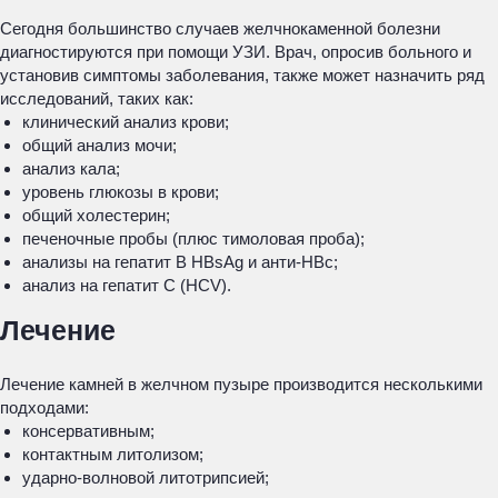
Сегодня большинство случаев желчнокаменной болезни
диагностируются при помощи УЗИ. Врач, опросив больного и
установив симптомы заболевания, также может назначить ряд
исследований, таких как:
клинический анализ крови;
общий анализ мочи;
анализ кала;
уровень глюкозы в крови;
общий холестерин;
печеночные пробы (плюс тимоловая проба);
анализы на гепатит В HB
s
Ag и анти-НВ
с
;
анализ на гепатит С (HCV).
Лечение
Лечение камней в желчном пузыре производится несколькими
подходами:
консервативным;
контактным литолизом;
ударно-волновой литотрипсией;