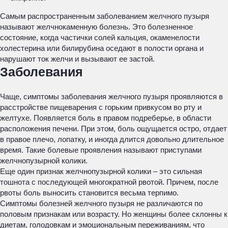
Самым распространенным заболеванием желчного пузыря
называют желчнокаменную болезнь. Это болезненное
состояние, когда частички солей кальция, окаменелости
холестерина или билирубина оседают в полости органа и
нарушают ток желчи и вызывают ее застой.
Заболевания
Чаще, симптомы заболевания желчного пузыря проявляются в
расстройстве пищеварения с горьким привкусом во рту и
желтухе. Появляется боль в правом подреберье, в области
расположения печени. При этом, боль ощущается остро, отдает
в правое плечо, лопатку, и иногда длится довольно длительное
время. Такие болевые проявления называют приступами
желчнопузырной колики.
Еще один признак желчнопузырной колики – это сильная
тошнота с последующей многократной рвотой. Причем, после
рвоты боль выносить становится весьма терпимо.
Симптомы болезней желчного пузыря не различаются по
половым признакам или возрасту. Но женщины более склонны к
диетам, голодовкам и эмоциональным переживаниям, что