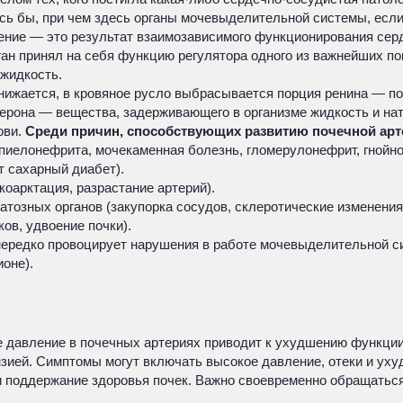
ь бы, при чем здесь органы мочевыделительной системы, если 
ление — это результат взаимозависимого функционирования сер
ан принял на себя функцию регулятора одного из важнейших по
 жидкость.
нижается, в кровяное русло выбрасывается порция ренина — по
ерона — вещества, задерживающего в организме жидкость и нат
ови.
Среди причин, способствующих развитию почечной арт
пиелонефрита, мочекаменная болезнь, гломерулонефрит, гнойно
 сахарный диабет).
оарктация, разрастание артерий).
озных органов (закупорка сосудов, склеротические изменения
ов, удвоение почки).
ередко провоцирует нарушения в работе мочевыделительной с
оне).
е давление в почечных артериях приводит к ухудшению функции
нзией. Симптомы могут включать высокое давление, отеки и ух
и поддержание здоровья почек. Важно своевременно обращаться