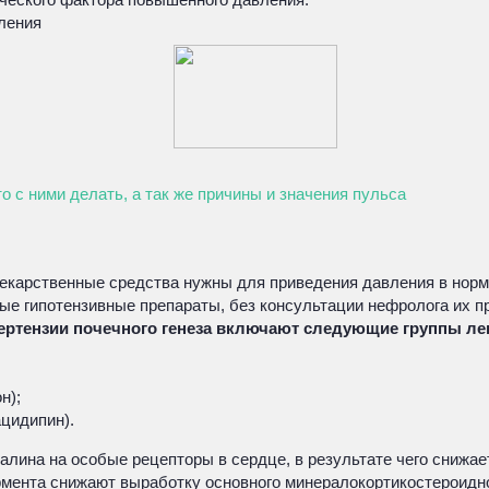
ления
то с ними делать, а так же причины и значения пульса
карственные средства нужны для приведения давления в норму
ные гипотензивные препараты, без консультации нефролога их 
пертензии почечного генеза включают следующие группы ле
н);
цидипин).
алина на особые рецепторы в сердце, в результате чего снижа
ента снижают выработку основного минералокортикостероидног