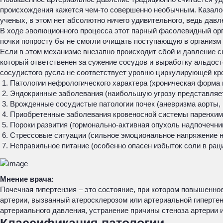
происхождения кажется чем-то совершенно необычным. Казалос
ученых, в этом нет абсолютно ничего удивительного, ведь дав
В ходе эволюционного процесса этот парный фасолевидный орг
почки попросту бы не смогли очищать поступающую в организм
Если в этом механизме внезапно происходит сбой и давление с
который ответственен за сужение сосудов и выработку альдост
сосудистого русла не соответствует уровню циркулирующей кр
Патологии нефрологического характера (хроническая форма 
Эндокринные заболевания (наибольшую угрозу представляет
Врожденные сосудистые патологии почек (аневризма аорты, к
Приобретенные заболевания кровеносной системы паренхимат
Пороки развития (гормонально-активная опухоль надпочечник
Стрессовые ситуации (сильное эмоциональное напряжение н
Неправильное питание (особенно опасен избыток соли в раци
Мнение врача:
Почечная гипертензия – это состояние, при котором повышенно
артерии, вызванный атеросклерозом или артериальной гиперте
артериального давления, устранение причины стеноза артерии 