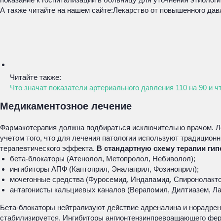
А также читайте на нашем сайте:
Лекарство от повышенного дав
Читайте также:
Что значат показатели артериального давления 110 на 90 и ч
Медикаментозное лечение
Фармакотерапия должна подбираться исключительно врачом. Ле
учетом того, что для лечения патологии используют традицион
терапевтического эффекта.
В стандартную схему терапии ги
бета-блокаторы (Атенолол, Метопролол, Небиволол);
ингибиторы АПФ (Каптоприл, Эналаприл, Фозиноприл);
мочегонные средства (Фуросемид, Индапамид, Спиронолакто
антагонисты кальциевых каналов (Верапомил, Дилтиазем, Ла
Бета-блокаторы нейтрализуют действие адреналина и норадрен
стабилизируется. Ингибиторы ангионтензинпревращающего ферм