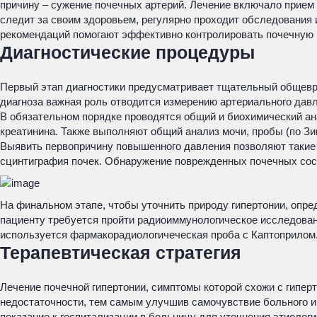
причину – сужение почечных артерий. Лечение включало прием 
следит за своим здоровьем, регулярно проходит обследования
рекомендаций помогают эффективно контролировать почечную 
Диагностические процедуры
Первый этап диагностики предусматривает тщательный общевра
диагноза важная роль отводится измерению артериального давл
В обязательном порядке проводятся общий и биохимический ан
креатинина. Также выполняют общий анализ мочи, пробы (по Зи
Выявить первопричину повышенного давления позволяют такие 
сцинтиграфия почек. Обнаружение поврежденных почечных сос
На финальном этапе, чтобы уточнить природу гипертонии, опр
пациенту требуется пройти радиоиммунологическое исследовани
используется фармакорадиологичеческая проба с Каптоприлом
Терапевтическая стратегия
Лечение почечной гипертонии, симптомы которой схожи с гипе
недостаточности, тем самым улучшив самочувствие больного и
показание к госпитализации в больницу для уточнения этиолог