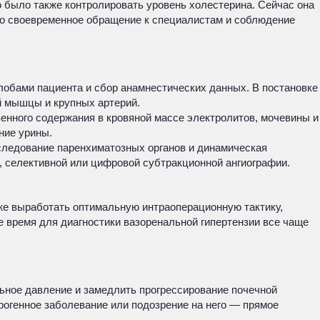
 было также контролировать уровень холестерина. Сейчас она
что своевременное обращение к специалистам и соблюдение
обами пациента и сбор анамнестических данных. В постановке
й мышцы и крупных артерий.
енного содержания в кровяной массе электролитов, мочевины и
ние урины.
следование паренхиматозных органов и динамическая
 селективной или цифровой субтракционной ангиографии.
же выработать оптимальную интраоперационную тактику,
е время для диагностики вазоренальной гипертензии все чаще
льное давление и замедлить прогрессирование почечной
огенное заболевание или подозрение на него — прямое