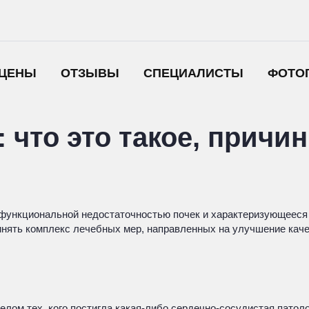
ЦЕНЫ
ОТЗЫВЫ
СПЕЦИАЛИСТЫ
ФОТО
 что это такое, причи
 функциональной недостаточностью почек и характеризующеес
инять комплекс лечебных мер, направленных на улучшение кач
лом тех, кого постигла какая-либо сердечно-сосудистая патол