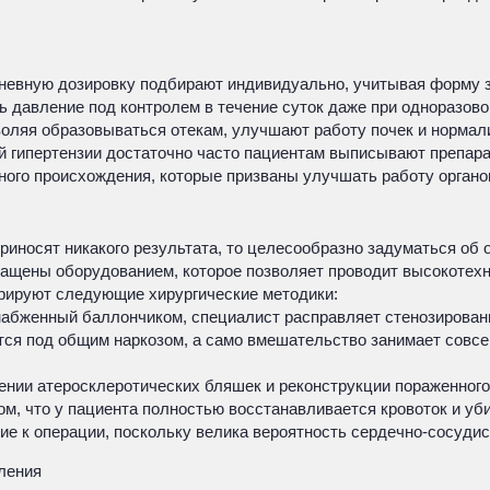
невную дозировку подбирают индивидуально, учитывая форму за
 давление под контролем в течение суток даже при одноразово
воляя образовываться отекам, улучшают работу почек и норма
 гипертензии достаточно часто пациентам выписывают препара
ьного происхождения, которые призваны улучшать работу орган
риносят никакого результата, то целесообразно задуматься об
нащены оборудованием, которое позволяет проводит высокотех
трируют следующие хирургические методики:
снабженный баллончиком, специалист расправляет стенозирова
ится под общим наркозом, а само вмешательство занимает совс
ении атеросклеротических бляшек и реконструкции пораженного 
ом, что у пациента полностью восстанавливается кровоток и 
ие к операции, поскольку велика вероятность сердечно-сосуди
ления