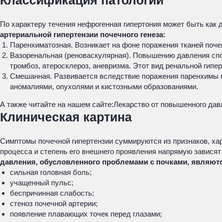
Классификация патологии
По характеру течения нефрогенная гипертония может быть как 
артериальной гипертензии почечного генеза:
Паренхиматозная. Возникает на фоне поражения тканей поче
Вазоренальная (реноваскулярная). Повышению давления спо
тромбоз, атеросклероз, аневризма. Этот вид ренальной гипер
Смешанная. Развивается вследствие поражения паренхимы 
аномалиями, опухолями и кистозными образованиями.
А также читайте на нашем сайте:
Лекарство от повышенного дав
Клиническая картина
Симптомы почечной гипертензии суммируются из признаков, ха
процесса и степень его внешнего проявления напрямую зависят 
давления, обусловленного проблемами с почками, являют
сильная головная боль;
учащенный пульс;
беспричинная слабость;
стеноз почечной артерии;
появление плавающих точек перед глазами;