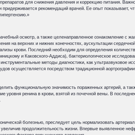
препаратов для снижения давления и коррекцию питания. Важно
 и придерживается рекомендаций врачей. Ее опыт показывает, 
гипертензию.»
чебный осмотр, а также целенаправленное ознакомление с жал
ения на верхних и нижних конечностях, аускультации сердечно
ализы крови. Последний необходим для определения количеств
мницкому и Каковского-Аддиса), бактериологическое исследова
инструментальные методы диагностики, как ультразвуковое ис
удов осуществляется посредством традиционной аортрографии,
еделить функциональную значимость пораженных артерий, а так
е уровня ренина в крови, взятой из почечной вены. В последне
.
ртонической болезнью, преследует цель нормализовать артериа
 увеличив продолжительность жизни. Впервые выявленное нефр
ического фактора повышенного давления.