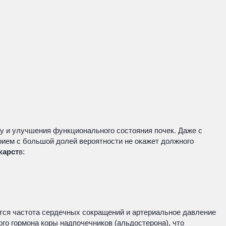
 и улучшения функционального состояния почек. Даже с
прием с большой долей вероятности не окажет должного
карст
в:
ется частота сердечных сокращений и артериальное давление
о гормона коры надпочечников (альдостерона), что