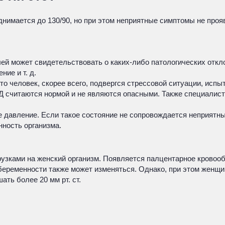
однимается до 130/90, но при этом неприятные симптомы не про
лей может свидетельствовать о каких-либо патологических отк
ие и т. д.
что человек, скорее всего, подвергся стрессовой ситуации, ис
Д считаются нормой и не являются опасными. Также специалист
 давление. Если такое состояние не сопровождается неприятны
нность организма.
зками на женский организм. Появляется палцентарное кровооб
 беременности также может изменяться. Однако, при этом женщ
ть более 20 мм рт. ст.