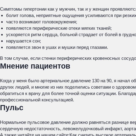
Симптомы гипертонии как у мужчин, так и у женщин проявляют
болит голова, неприятные ощущения усиливаются при резких
часто возникают головокружения;
появляются периферические отеки мягких тканей;
ускоряется ритм сердца, больной страдает от болей в грудно
нарушается сон;
появляется звон в ушах и мушки перед глазами.
В том случае, если стенки периферических кровеносных сосудо
Мнение пациентов
Когда у меня было артериальное давление 130 на 90, я начал о
других людей, и многие из них поделились советами о здорово
обратиться к врачу для более точной оценки ситуации. Благода
профессиональной консультацией.
Пульс
Нормальное пульсовое давление должно равняться разнице верх
сердечную недостаточность, левожелудочковый инфаркт, аорта
А также читайте на нашем сайте:
Как снизить высокое артериаль