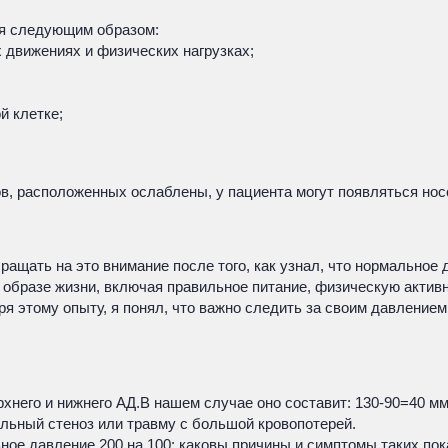
ся следующим образом:
 движениях и физических нагрузках;
й клетке;
в, расположенных ослаблены, у пациента могут появляться нос
бращать на это внимание после того, как узнал, что нормальное
м образе жизни, включая правильное питание, физическую актив
ря этому опыту, я понял, что важно следить за своим давлением
него и нижнего АД.В нашем случае оно составит: 130-90=40 мм.
льный стеноз или травму с большой кровопотерей.
ное давление 200 на 100: каковы причины и симптомы таких пок