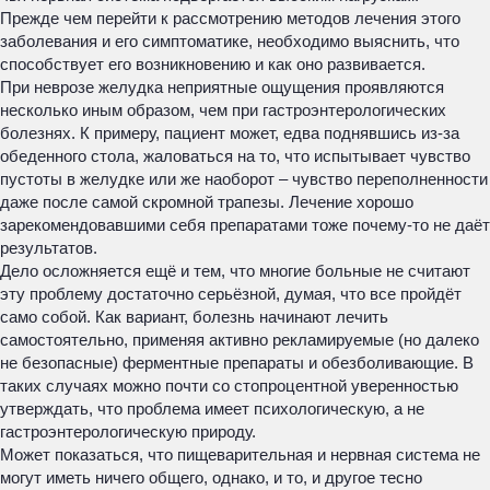
Прежде чем перейти к рассмотрению методов лечения этого
заболевания и его симптоматике, необходимо выяснить, что
способствует его возникновению и как оно развивается.
При неврозе желудка неприятные ощущения проявляются
несколько иным образом, чем при гастроэнтерологических
болезнях. К примеру, пациент может, едва поднявшись из-за
обеденного стола, жаловаться на то, что испытывает чувство
пустоты в желудке или же наоборот – чувство переполненности
даже после самой скромной трапезы. Лечение хорошо
зарекомендовавшими себя препаратами тоже почему-то не даёт
результатов.
Дело осложняется ещё и тем, что многие больные не считают
эту проблему достаточно серьёзной, думая, что все пройдёт
само собой. Как вариант, болезнь начинают лечить
самостоятельно, применяя активно рекламируемые (но далеко
не безопасные) ферментные препараты и обезболивающие. В
таких случаях можно почти со стопроцентной уверенностью
утверждать, что проблема имеет психологическую, а не
гастроэнтерологическую природу.
Может показаться, что пищеварительная и нервная система не
могут иметь ничего общего, однако, и то, и другое тесно