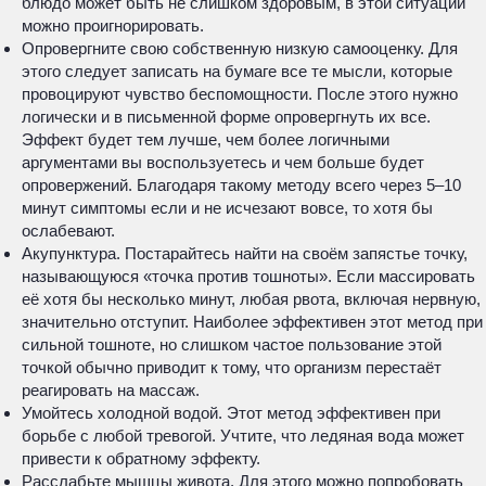
блюдо может быть не слишком здоровым, в этой ситуации
можно проигнорировать.
Опровергните свою собственную низкую самооценку. Для
этого следует записать на бумаге все те мысли, которые
провоцируют чувство беспомощности. После этого нужно
логически и в письменной форме опровергнуть их все.
Эффект будет тем лучше, чем более логичными
аргументами вы воспользуетесь и чем больше будет
опровержений. Благодаря такому методу всего через 5–10
минут симптомы если и не исчезают вовсе, то хотя бы
ослабевают.
Акупунктура. Постарайтесь найти на своём запястье точку,
называющуюся «точка против тошноты». Если массировать
её хотя бы несколько минут, любая рвота, включая нервную,
значительно отступит. Наиболее эффективен этот метод при
сильной тошноте, но слишком частое пользование этой
точкой обычно приводит к тому, что организм перестаёт
реагировать на массаж.
Умойтесь холодной водой. Этот метод эффективен при
борьбе с любой тревогой. Учтите, что ледяная вода может
привести к обратному эффекту.
Расслабьте мышцы живота. Для этого можно попробовать