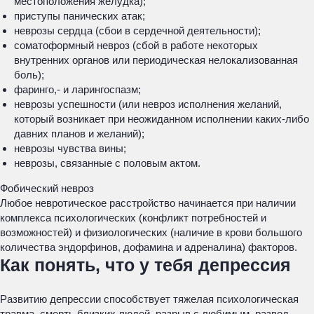
местоположения желудка);
приступы панических атак;
неврозы сердца (сбои в сердечной деятельности);
соматоформный невроз (сбой в работе некоторых
внутренних органов или периодическая нелокализованная
боль);
фаринго,- и ларингоспазм;
неврозы успешности (или невроз исполнения желаний,
который возникает при неожиданном исполнении каких-либо
давних планов и желаний);
неврозы чувства вины;
неврозы, связанные с половым актом.
Фобический невроз
Любое невротическое расстройство начинается при наличии
комплекса психологических (конфликт потребностей и
возможностей) и физиологических (наличие в крови большого
количества эндорфинов, дофамина и адреналина) факторов.
Как понять, что у тебя депрессия
Развитию депрессии способствует тяжелая психологическая
травма, смерть близких людей, разрыв с любимым, развод,