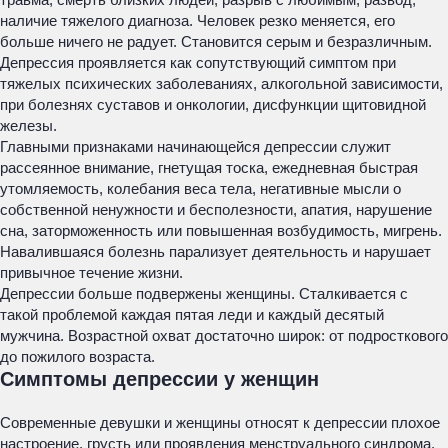
наличие тяжелого диагноза. Человек резко меняется, его
больше ничего не радует. Становится серым и безразличным.
Депрессия проявляется как сопутствующий симптом при
тяжелых психических заболеваниях, алкогольной зависимости,
при болезнях суставов и онкологии, дисфункции щитовидной
железы.
Главными признаками начинающейся депрессии служит
рассеянное внимание, гнетущая тоска, ежедневная быстрая
утомляемость, колебания веса тела, негативные мысли о
собственной ненужности и бесполезности, апатия, нарушение
сна, заторможенность или повышенная возбудимость, мигрень.
Навалившаяся болезнь парализует деятельность и нарушает
привычное течение жизни.
Депрессии больше подвержены женщины. Сталкивается с
такой проблемой каждая пятая леди и каждый десятый
мужчина. Возрастной охват достаточно широк: от подросткового
до пожилого возраста.
Симптомы депрессии у женщин
Современные девушки и женщины относят к депрессии плохое
настроение, грусть или проявления менструального синдрома.