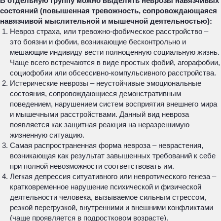
В отдельную группу можно выделить неврозы навязчивых
состояний (повышенная тревожность, сопровождающаяся
навязчивой мыслительной и мышечной деятельностью):
Невроз страха, или тревожно-фобическое расстройство –
это боязни и фобии, возникающие бесконтрольно и
мешающие индивиду вести полноценную социальную жизнь.
Чаще всего встречаются в виде простых фобий, агорафобии,
социофобии или обсессивно-компульсивного расстройства.
Истерические неврозы – неустойчивые эмоциональные
состояния, сопровождающиеся демонстративным
поведением, нарушением систем восприятия внешнего мира
и мышечными расстройствами. Данный вид невроза
появляется как защитная реакция на неразрешимую
жизненную ситуацию.
Самая распространенная форма невроза – неврастения,
возникающая как результат завышенных требований к себе
при полной невозможности соответствовать им.
Легкая депрессия ситуативного или невротического генеза –
кратковременное нарушение психической и физической
деятельности человека, вызываемое сильным стрессом,
резкой перегрузкой, внутренними и внешними конфликтами
(чаще проявляется в подростковом возрасте).