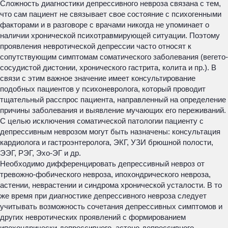
Сложность диагностики депрессивного невроза связана с тем,
что сам пациент не связывает свое состояние с психогенными
факторами и в разговоре с врачами никогда не упоминает о
наличии хронической психотравмирующей ситуации. Поэтому
проявления невротической депрессии часто относят к
сопутствующим симптомам соматического заболевания (вегето-
сосудистой дистонии, хронического гастрита, колита и пр.). В
связи с этим важное значение имеет консультирование
подобных пациентов у психоневролога, который проводит
тщательный расспрос пациента, направленный на определение
причины заболевания и выявление мучающих его переживаний.
С целью исключения соматической патологии пациенту с
депрессивным неврозом могут быть назначены: консультация
кардиолога и гастроэнтеролога, ЭКГ, УЗИ брюшной полости,
ЭЭГ, РЭГ, Эхо-ЭГ и др.
Необходимо дифференцировать депрессивный невроз от
тревожно-фобического невроза, ипохондрического невроза,
астении, неврастении и синдрома хронической усталости. В то
же время при диагностике депрессивного невроза следует
учитывать возможность сочетания депрессивных симптомов и
других невротических проявлений с формированием
ипохондрически-депрессивного, астено-депрессивного,