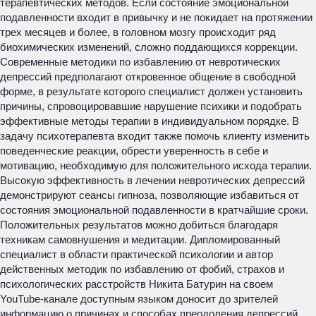
терапевтических методов. Если состояние эмоциональной
подавленности входит в привычку и не покидает на протяжении
трех месяцев и более, в головном мозгу происходит ряд
биохимических изменений, сложно поддающихся коррекции.
Современные методики по избавлению от невротических
депрессий предполагают откровенное общение в свободной
форме, в результате которого специалист должен установить
причины, спровоцировавшие нарушение психики и подобрать
эффективные методы терапии в индивидуальном порядке. В
задачу психотерапевта входит также помочь клиенту изменить
поведенческие реакции, обрести уверенность в себе и
мотивацию, необходимую для положительного исхода терапии.
Высокую эффективность в лечении невротических депрессий
демонстрируют сеансы гипноза, позволяющие избавиться от
состояния эмоциональной подавленности в кратчайшие сроки.
Положительных результатов можно добиться благодаря
техникам самовнушения и медитации. Дипломированный
специалист в области практической психологии и автор
действенных методик по избавлению от фобий, страхов и
психологических расстройств Никита Батурин на своем
YouTube-канале доступным языком доносит до зрителей
информацию о причинах и способах преодоления депрессий.