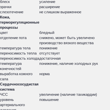
блеск
усиление
зрачки
расширение
слезотечение
не слишком выраженное
Кожа,
терморегуляционные
процессы
цвет
бледный
отделение пота
снижено, может быть увеличено
производство вязкого вещества
температура тела
понижение
переносимость тепла
отсутствует
переносимость холода
достаточная
температура
понижение, наличие холодных рук
конечностей
выработка кожного
норма
сала
Сердечнососудистая
система
ЧСС
увеличение (наличие тахикардии)
уровень
повышение
артериального
давления