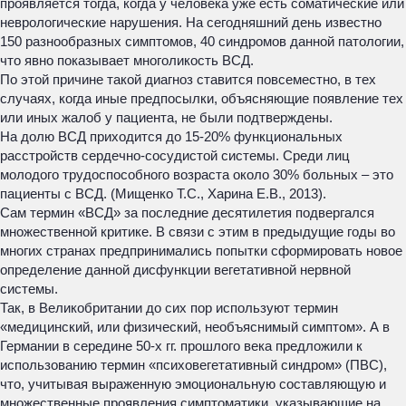
проявляется тогда, когда у человека уже есть соматические или
неврологические нарушения. На сегодняшний день известно
150 разнообразных симптомов, 40 синдромов данной патологии,
что явно показывает многоликость ВСД.
По этой причине такой диагноз ставится повсеместно, в тех
случаях, когда иные предпосылки, объясняющие появление тех
или иных жалоб у пациента, не были подтверждены.
На долю ВСД приходится до 15-20% функциональных
расстройств сердечно-сосудистой системы. Среди лиц
молодого трудоспособного возраста около 30% больных – это
пациенты с ВСД. (Мищенко Т.С., Харина Е.В., 2013).
Сам термин «ВСД» за последние десятилетия подвергался
множественной критике. В связи с этим в предыдущие годы во
многих странах предпринимались попытки сформировать новое
определение данной дисфункции вегетативной нервной
системы.
Так, в Великобритании до сих пор используют термин
«медицинский, или физический, необъяснимый симптом». А в
Германии в середине 50-х гг. прошлого века предложили к
использованию термин «психовегетативный синдром» (ПВС),
что, учитывая выраженную эмоциональную составляющую и
множественные проявления симптоматики, указывающие на