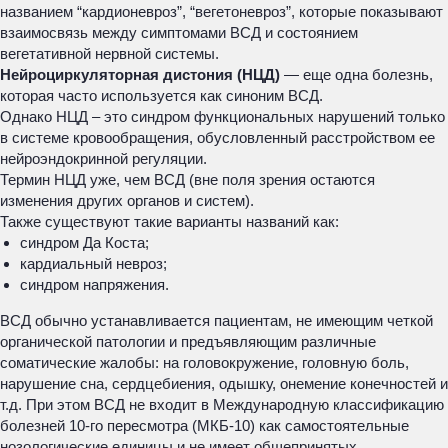
названием “кардионевроз”, “вегетоневроз”, которые показывают
взаимосвязь между симптомами ВСД и состоянием
вегетативной нервной системы.
Нейроциркуляторная дистония (НЦД)
— еще одна болезнь,
которая часто используется как синоним ВСД.
Однако НЦД – это синдром функциональных нарушений только
в системе кровообращения, обусловленный расстройством ее
нейроэндокринной регуляции.
Термин НЦД уже, чем ВСД (вне поля зрения остаются
изменения других органов и систем).
Также существуют такие варианты названий как:
синдром Да Коста;
кардиальный невроз;
синдром напряжения.
ВСД обычно устанавливается пациентам, не имеющим четкой
органической патологии и предъявляющим различные
соматические жалобы: на головокружение, головную боль,
нарушение сна, сердцебиения, одышку, онемение конечностей и
т.д. При этом ВСД не входит в Международную классификацию
болезней 10-го пересмотра (МКБ-10) как самостоятельные
нозологические единицы и не имеет общепринятых