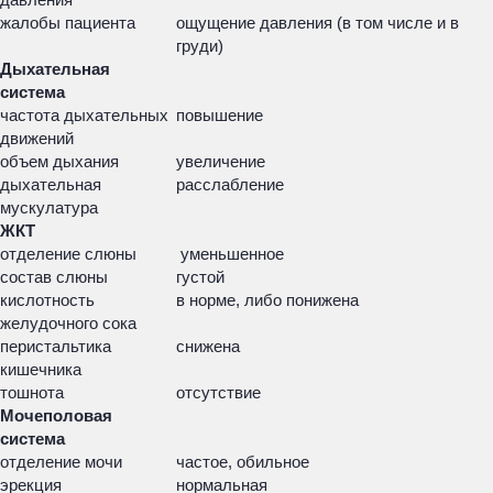
жалобы пациента
ощущение давления (в том числе и в
груди)
Дыхательная
система
частота дыхательных
повышение
движений
объем дыхания
увеличение
дыхательная
расслабление
мускулатура
ЖКТ
отделение слюны
уменьшенное
состав слюны
густой
кислотность
в норме, либо понижена
желудочного сока
перистальтика
снижена
кишечника
тошнота
отсутствие
Мочеполовая
система
отделение мочи
частое, обильное
эрекция
нормальная