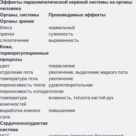
Эффекты парасимпатической нервной системы на органы
человека
Органы, системы
Производимые эффекты
Органы зрения
блеск
нормальный
зрачки
суженность
слезотечение
выраженность
Кожа,
терморегуляционные
процессы
цвет
покраснение
отделение пота
увеличение, выделение жидкого пота
температура тела
увеличение
переносимость тепла
удовлетворительная
переносимость холода
плохая
температура
влажность, теплота кистей рук
конечностей
выработка кожного
повышенная
сала
Сердечнососудистая
система
ЧСС
снижение (появление брадикардии),