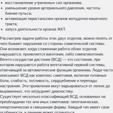
восстановление утраченных сил организма;
уменьшение уровня артериального давления, частоты
биения пульса;
активизация перистальтики органов желудочно-кишечного
тракта;
запуск деятельности органов ЖКТ.
Рассмотрев задачи работы этих двух отделов, можно понять от
чего бывают нарушения со стороны соматической системы.
Они возникают, когда слаженная работа обоих отделов
нарушается, проявляется ваготония, либо симпатикотония.
Вегето-сосудистая дистония (ВСД) — это состояние, при
котором нарушается работа вегетативной нервной системы,
отвечающей за автоматические функции организма. Люди часто
описывают ВСД как комплекс симптомов, включая головные
боли, слабость, потливость, сердцебиение и перепады
настроения. Эти проявления могут варьироваться от легких до
выраженных, что затрудняет диагностику.
Существует несколько классификаций ВСД, основанных на
преобладании тех или иных симптомов: гипотоническая,
гипертоническая и смешанная формы. Каждый тип имеет свои
особенности, и лечение может отличаться.