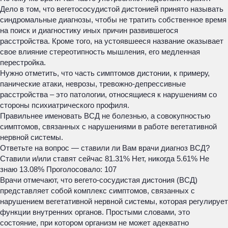
Дело в том, что вегетососудистой дистонией принято называть
синдромальные диагнозы, чтобы не тратить собственное время
на поиск и диагностику иных причин развившегося
расстройства. Кроме того, на устоявшееся название оказывает
свое влияние стереотипность мышления, его медленная
перестройка.
Нужно отметить, что часть симптомов дистонии, к примеру,
панические атаки, неврозы, тревожно-депрессивные
расстройства – это патологии, относящиеся к нарушениям со
стороны психиатрического профиля.
Правильнее именовать ВСД не болезнью, а совокупностью
симптомов, связанных с нарушениями в работе вегетативной
нервной системы.
Ответьте на вопрос — ставили ли Вам врачи диагноз ВСД?
Ставили и/или ставят сейчас 81.31% Нет, никогда 5.61% Не
знаю 13.08% Проголосовало: 107
Врачи отмечают, что вегето-сосудистая дистония (ВСД)
представляет собой комплекс симптомов, связанных с
нарушением вегетативной нервной системы, которая регулирует
функции внутренних органов. Простыми словами, это
состояние, при котором организм не может адекватно