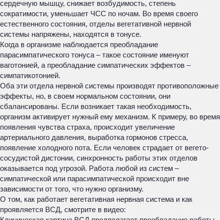
сердечную мышцу, снижает возбудимость, степень
сократимости, уменьшает ЧСС по ночам. Во время своего
естественного состояния, отделы вегетативной нервной
системы напряжены, находятся в тонусе.
Когда в организме наблюдается преобладание
парасимпатического тонуса – такое состояние именуют
ваготонией, а преобладание симпатических эффектов –
симпатикотонией.
Оба эти отдела нервной системы производят противоположные
эффекты, но, в своем нормальном состоянии, они
сбалансированы. Если возникает такая необходимость,
организм активирует нужный ему механизм. К примеру, во время
появления чувства страха, происходит увеличение
артериального давления, выработка гормонов стресса,
появление холодного пота. Если человек страдает от вегето-
сосудистой дистонии, синхронность работы этих отделов
оказывается под угрозой. Работа любой из систем –
симпатической или парасимпатической происходит вне
зависимости от того, что нужно организму.
О том, как работает вегетативная нервная система и как
проявляется ВСД, смотрите в видео:
Клиническая картина ВСД предполагает преобладание работы