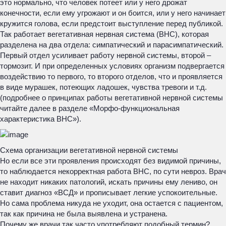
это нормально, что человек потеет или у него дрожат
конечности, если ему угрожают и он боится, или у него начинает
кружится голова, если предстоит выступление перед публикой.
Так работает вегетативная нервная система (ВНС), которая
разделена на два отдела: симпатический и парасимпатический.
Первый отдел усиливает работу нервной системы, второй –
тормозит. И при определенных условиях организм подвергается
воздействию то первого, то второго отделов, что и проявляется
в виде мурашек, потеющих ладошек, чувства тревоги и т.д.
(подробнее о принципах работы вегетативной нервной системы
читайте далее в разделе «Морфо-функциональная
характеристика ВНС»).
Схема организации вегетативной нервной системы
Но если все эти проявления происходят без видимой причины,
то наблюдается некорректная работа ВНС, по сути невроз. Врач
не находит никаких патологий, искать причины ему лениво, он
ставит диагноз «ВСД» и прописывает легкие успокоительные.
Но сама проблема никуда не уходит, она остается с пациентом,
так как причина не была выявлена и устранена.
Почему же врачи так часто употребляют подобный термин?