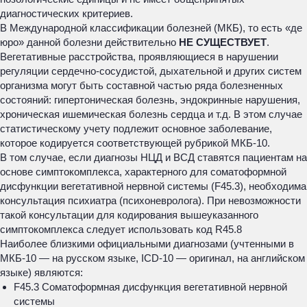
диагностических критериев.
В Международной классификации болезней (МКБ), то есть «де
юро» данной болезни действительно
НЕ СУЩЕСТВУЕТ
.
Вегетативные расстройства, проявляющиеся в нарушении
регуляции сердечно-сосудистой, дыхательной и других систем
организма могут быть составной частью ряда болезненных
состояний: гипертоническая болезнь, эндокринные нарушения,
хроническая ишемическая болезнь сердца и т.д. В этом случае
статистическому учету подлежит основное заболевание,
которое кодируется соответствующей рубрикой МКБ-10.
В том случае, если диагнозы НЦД и ВСД ставятся пациентам на
основе симптокомплекса, характерного для соматоформной
дисфункции вегетативной нервной системы (F45.3), необходима
консультация психиатра (психоневролога). При невозможности
такой консультации для кодирования вышеуказанного
симптокомплекса следует использовать код R45.8
Наиболее близкими официальными диагнозами (учтенными в
МКБ-10 — на русском языке, ICD-10 — оригинал, на английском
языке) являются:
F45.3 Соматоформная дисфункция вегетативной нервной
системы