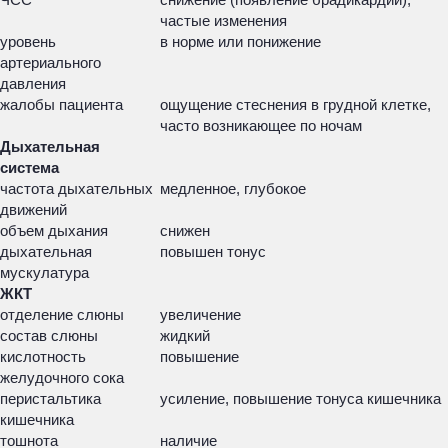
частые изменения
уровень
в норме или понижение
артериального
давления
жалобы пациента
ощущение стеснения в грудной клетке,
часто возникающее по ночам
Дыхательная
система
частота дыхательных
медленное, глубокое
движений
объем дыхания
снижен
дыхательная
повышен тонус
мускулатура
ЖКТ
отделение слюны
увеличение
состав слюны
жидкий
кислотность
повышение
желудочного сока
перистальтика
усиление, повышение тонуса кишечника
кишечника
тошнота
наличие