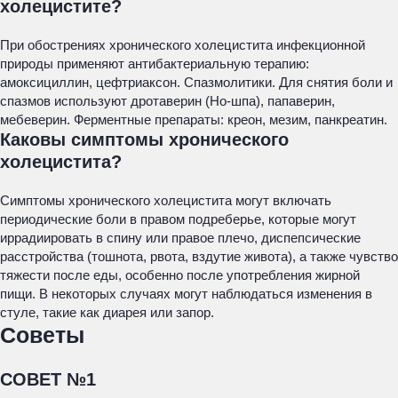
холецистите?
При обострениях хронического холецистита инфекционной
природы применяют антибактериальную терапию:
амоксициллин, цефтриаксон. Спазмолитики. Для снятия боли и
спазмов используют дротаверин (Но-шпа), папаверин,
мебеверин. Ферментные препараты: креон, мезим, панкреатин.
Каковы симптомы хронического
холецистита?
Симптомы хронического холецистита могут включать
периодические боли в правом подреберье, которые могут
иррадиировать в спину или правое плечо, диспепсические
расстройства (тошнота, рвота, вздутие живота), а также чувство
тяжести после еды, особенно после употребления жирной
пищи. В некоторых случаях могут наблюдаться изменения в
стуле, такие как диарея или запор.
Советы
СОВЕТ №1