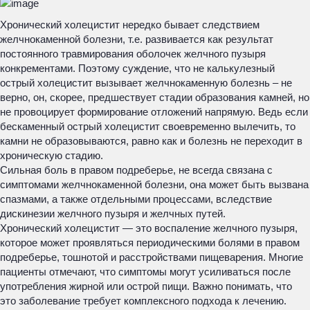
Хронический холецистит нередко бывает следствием
желчнокаменной болезни, т.е. развивается как результат
постоянного травмирования оболочек желчного пузыря
конкрементами. Поэтому суждение, что не калькулезный
острый холецистит вызывает желчнокаменную болезнь – не
верно, он, скорее, предшествует стадии образования камней, но
не провоцирует формирование отложений напрямую. Ведь если
бескаменный острый холецистит своевременно вылечить, то
камни не образовываются, равно как и болезнь не переходит в
хроническую стадию.
Сильная боль в правом подреберье, не всегда связана с
симптомами желчнокаменной болезни, она может быть вызвана
спазмами, а также отдельными процессами, вследствие
дискинезии желчного пузыря и желчных путей.
Хронический холецистит — это воспаление желчного пузыря,
которое может проявляться периодическими болями в правом
подреберье, тошнотой и расстройствами пищеварения. Многие
пациенты отмечают, что симптомы могут усиливаться после
употребления жирной или острой пищи. Важно понимать, что
это заболевание требует комплексного подхода к лечению.