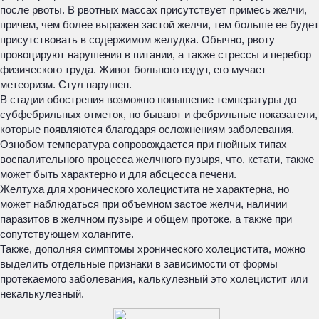
после рвоты. В рвотных массах присутствует примесь желчи,
причем, чем более выражен застой желчи, тем больше ее будет
присутствовать в содержимом желудка. Обычно, рвоту
провоцируют нарушения в питании, а также стрессы и перебор
физического труда. Живот больного вздут, его мучает
метеоризм. Стул нарушен.
В стадии обострения возможно повышение температуры до
субфебрильных отметок, но бывают и фебрильные показатели,
которые появляются благодаря осложнениям заболевания.
Ознобом температура сопровождается при гнойных типах
воспалительного процесса желчного пузыря, что, кстати, также
может быть характерно и для абсцесса печени.
Желтуха для хронического холецистита не характерна, но
может наблюдаться при объемном застое желчи, наличии
паразитов в желчном пузыре и общем протоке, а также при
сопутствующем холангите.
Также, дополняя симптомы хронического холецистита, можно
выделить отдельные признаки в зависимости от формы
протекаемого заболевания, калькулезный это холецистит или
некалькулезный.