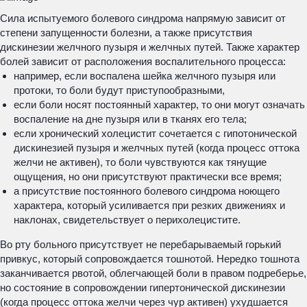
Сила испытуемого болевого синдрома напрямую зависит от
степени запущенности болезни, а также присутствия
дискинезии желчного пузыря и желчных путей. Также характер
болей зависит от расположения воспалительного процесса:
например, если воспалена шейка желчного пузыря или
протоки, то боли будут приступообразными,
если боли носят постоянный характер, то они могут означать
воспаление на дне пузыря или в тканях его тела;
если хронический холецистит сочетается с гипотонической
дискинезией пузыря и желчных путей (когда процесс оттока
желчи не активен), то боли чувствуются как тянущие
ощущения, но они присутствуют практически все время;
а присутствие постоянного болевого синдрома ноющего
характера, который усиливается при резких движениях и
наклонах, свидетельствует о перихолецистите.
Во рту больного присутствует не перебарываемый горький
привкус, который сопровождается тошнотой. Нередко тошнота
заканчивается рвотой, облегчающей боли в правом подреберье,
но состояние в сопровождении гипертонической дискинезии
(когда процесс оттока желчи через чур активен) ухудшается