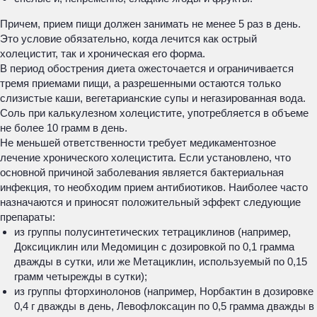
Причем, прием пищи должен занимать не менее 5 раз в день.
Это условие обязательно, когда лечится как острый
холецистит, так и хроническая его форма.
В период обострения диета ожесточается и ограничивается
тремя приемами пищи, а разрешенными остаются только
слизистые каши, вегетарианские супы и негазированная вода.
Соль при калькулезном холецистите, употребляется в объеме
не более 10 грамм в день.
Не меньшей ответственности требует медикаментозное
лечение хронического холецистита. Если установлено, что
основной причиной заболевания является бактериальная
инфекция, то необходим прием антибиотиков. Наиболее часто
назначаются и приносят положительный эффект следующие
препараты:
из группы полусинтетических тетрациклинов (например,
Доксициклин или Медомицин с дозировкой по 0,1 грамма
дважды в сутки, или же Метациклин, используемый по 0,15
грамм четырежды в сутки);
из группы фторхинолонов (например, Норбактин в дозировке
0,4 г дважды в день, Левофлоксацин по 0,5 грамма дважды в