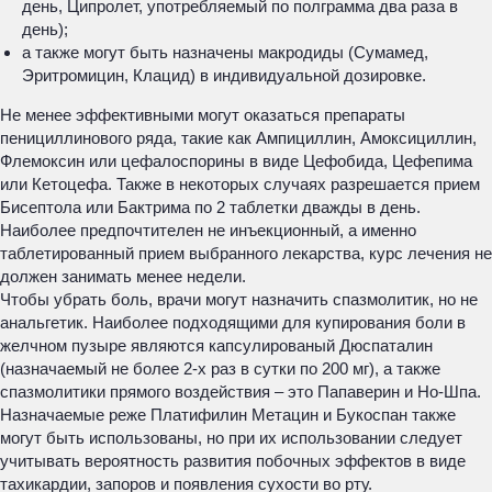
день, Ципролет, употребляемый по полграмма два раза в
день);
а также могут быть назначены макродиды (Сумамед,
Эритромицин, Клацид) в индивидуальной дозировке.
Не менее эффективными могут оказаться препараты
пенициллинового ряда, такие как Ампициллин, Амоксициллин,
Флемоксин или цефалоспорины в виде Цефобида, Цефепима
или Кетоцефа. Также в некоторых случаях разрешается прием
Бисептола или Бактрима по 2 таблетки дважды в день.
Наиболее предпочтителен не инъекционный, а именно
таблетированный прием выбранного лекарства, курс лечения не
должен занимать менее недели.
Чтобы убрать боль, врачи могут назначить спазмолитик, но не
анальгетик. Наиболее подходящими для купирования боли в
желчном пузыре являются капсулированый Дюспаталин
(назначаемый не более 2-х раз в сутки по 200 мг), а также
спазмолитики прямого воздействия – это Папаверин и Но-Шпа.
Назначаемые реже Платифилин Метацин и Букоспан также
могут быть использованы, но при их использовании следует
учитывать вероятность развития побочных эффектов в виде
тахикардии, запоров и появления сухости во рту.