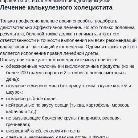
справляться с возложенными природой функциями.
Лечение калькулезного холецистита
Только профессиональные врачи способны подобрать
действительно эффективное лечение. Но это только половина
результата, больной также должен понимать, что от его
ответственности и точности выполнения им всех рекомендаций
врача зависит настоящий итог лечения. Одним из таких пунктов
является исполнение правил лечебной диеты.
Пользу при калькулезном холецистите могут принести:
обезжиренные молочные и кисломолочные продукты (но не
более 200 грамм творога и 2 столовых ложек сметаны в
день);
отварное нежирное мясо без присутствия в куске костей и
шкурок;
отварное рыбное филе;
нейтральные по вкусу овощи (тыква, картофель, морковь,
кабачок и т.д.);
не вызывающие брожение крупы (например, рисовая,
гречневая);
вчерашний хлеб, сухарики и тосты;
спелые и, непременно, сладкие ягоды и фрукты.