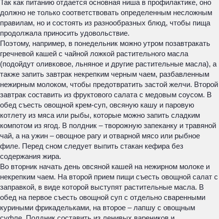
Так как питанию отдается основная ниша в профилактике, оно
должно не только соответствовать определенным несложным
правилам, но и состоять из разнообразных блюд, чтобы пища
продолжала приносить удовольствие.
Поэтому, например, в понедельник можно утром позавтракать
гречневой кашей с чайной ложкой растительного масла
(подойдут оливковое, льняное и другие растительные масла), а
также запить завтрак некрепким черным чаем, разбавленным
нежирным молоком, чтобы предотвратить застой желчи. Второй
завтрак составить из фруктового салата с медовым соусом. В
обед съесть овощной крем-суп, овсяную кашу и паровую
котлету из мяса или рыбы, которые можно запить сладким
компотом из ягод. В полдник – творожную запеканку и травяной
чай, а на ужин – овощное рагу и отварной мясо или рыбное
филе. Перед сном следует выпить стакан кефира без
содержания жира.
Во вторник начать день овсяной кашей на нежирном молоке и
некрепким чаем. На второй прием пищи съесть овощной салат с
заправкой, в виде которой выступят растительные масла. В
обед на первое съесть овощной суп с отдельно сваренными
куриными фрикадельками, на второе – лапшу с овощным
суфле. Полдник составить из ленивых вареников и