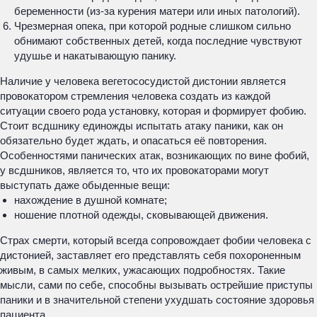
беременности (из-за курения матери или иных патологий).
Чрезмерная опека, при которой родные слишком сильно
обнимают собственных детей, когда последние чувствуют
удушье и накатывающую панику.
Наличие у человека вегетососудистой дистонии является
провокатором стремления человека создать из каждой
ситуации своего рода установку, которая и формирует фобию.
Стоит всдшнику единожды испытать атаку паники, как он
обязательно будет ждать, и опасаться её повторения.
Особенностями панических атак, возникающих по вине фобий,
у всдшников, является то, что их провокаторами могут
выступать даже обыденные вещи:
нахождение в душной комнате;
ношение плотной одежды, сковывающей движения.
Страх смерти, который всегда сопровождает фобии человека с
дистонией, заставляет его представлять себя похороненным
живым, в самых мелких, ужасающих подробностях. Такие
мысли, сами по себе, способны вызывать острейшие приступы
паники и в значительной степени ухудшать состояние здоровья
пациента.