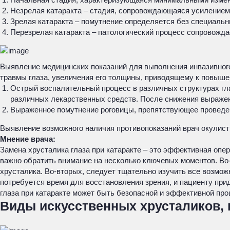
Незрелая катаракта – стадия, сопровождающаяся усилением
Зрелая катаракта – помутнение определяется без специальн
Перезрелая катаракта – патологический процесс сопровождае
Выявление медицинских показаний для выполнения инвазивного
травмы глаза, увеличения его толщины, приводящему к повышен
Острый воспалительный процесс в различных структурах гл
различных лекарственных средств. После снижения выражен
Выраженное помутнение роговицы, препятствующее проведен
Выявление возможного наличия противопоказаний врач окулист
Мнение врача:
Замена хрусталика глаза при катаракте – это эффективная опе
важно обратить внимание на несколько ключевых моментов. Во
хрусталика. Во-вторых, следует тщательно изучить все возможн
потребуется время для восстановления зрения, и пациенту при
глаза при катаракте может быть безопасной и эффективной про
Виды искусственных хрусталиков,