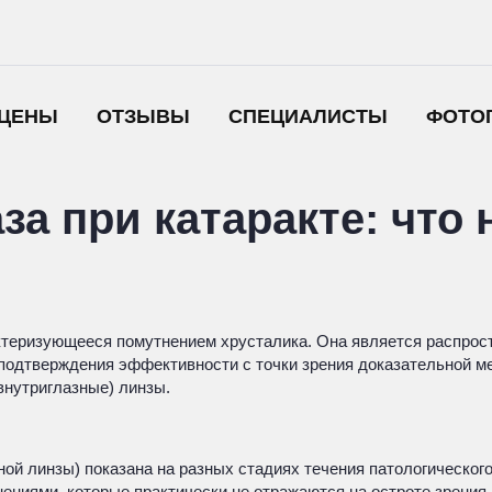
ЦЕНЫ
ОТЗЫВЫ
СПЕЦИАЛИСТЫ
ФОТО
за при катаракте: что 
актеризующееся помутнением хрусталика. Она является распрос
а подтверждения эффективности с точки зрения доказательной 
внутриглазные) линзы.
ной линзы) показана на разных стадиях течения патологического
ниями, которые практически не отражаются на остроте зрения.