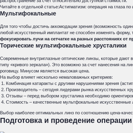
распространение за счет относительно доступной стоимости.
Читайте в отдельной статье:
Астигматизм: операция на глаза по
Мультифокальные
Для того чтобы достичь аккомодации зрения (возможность один
любой искусственный имплантат не способен изменять форму, 
фокусировать лучи на сетчатке на разных расстояниях от 
Торические мультифокальные хрусталики
Современные внутриглазные оптические линзы, которые дают в
типу «кривого зеркала»). Это возможно за счет нанесения на
роговицу. Минусом является высокая цена.
На выбор влияет несколько немаловажных критериев:
Комбинация катаракты с другими нарушениями зрения (астиг
Производитель – сегодня лидерами рынка искусственных хр
Отзывы – перед выбором хрусталика необходимо ориентиров
Стоимость – качественные мультфокальные искусственные л
Выбор наиболее оптимальных линз по соотношению цена-качес
Подготовка и проведение операции