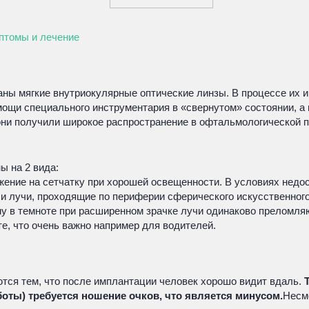
мптомы и лечение
аны мягкие внутриокулярные оптические линзы. В процессе их 
омощи специального инструментария в «свернутом» состоянии, 
 они получили широкое распространение в офтальмологической п
ы на 2 вида:
ение на сетчатку при хорошей освещенности. В условиях недо
я и лучи, проходящие по периферии сферического искусственного
 в темноте при расширенном зрачке лучи одинаково преломляю
те, что очень важно например для водителей.
тся тем, что после имплантации человек хорошо видит вдаль.
оты) требуется ношение очков, что является минусом.
Несмо