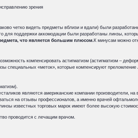
 исправлению зрения
аково четко видеть предметы вблизи и вдали) были разработан
то для поддержки аккомодации были разработаны линзы, котор
предмета, что является большим плюсом.
К минусам можно от
озможность компенсировать астигматизм (астигматизм – дефор
 линзы специальных «меток», которые компенсируют преломлени
матизм).
усталиков являются американские компании производители, на 
аться на отзывы профессионалов, а именно врачей офтальмоло
инзы известных торговых марок имеют более высокую стоимост
тво проводится с лечащим врачом.