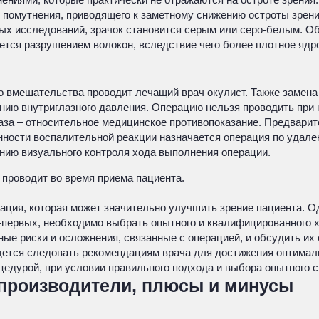
 помутнения, приводящего к заметному снижению остроты зрени
ых исследований, зрачок становится серым или серо-белым. Об
тся разрушением волокон, вследствие чего более плотное ядро
 вмешательства проводит лечащий врач окулист. Также замена 
ию внутриглазного давления. Операцию нельзя проводить при н
аза – относительное медицинское противопоказание. Предварит
ности воспалительной реакции назначается операция по удален
ию визуального контроля хода выполнения операции.
 проводит во время приема пациента.
рация, которая может значительно улучшить зрение пациента. О
-первых, необходимо выбрать опытного и квалифицированного х
ые риски и осложнения, связанные с операцией, и обсудить их 
дется следовать рекомендациям врача для достижения оптималь
цедурой, при условии правильного подхода и выбора опытного 
 производители, плюсы и минусы