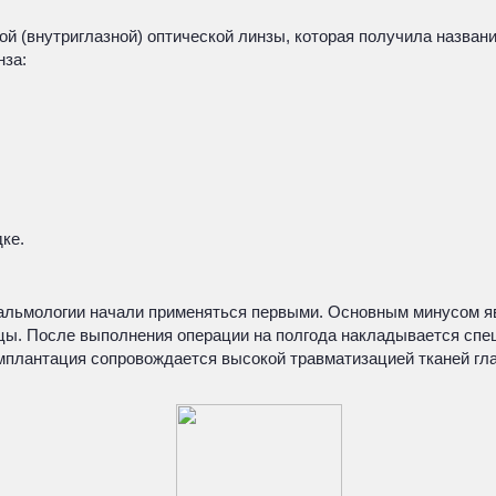
й (внутриглазной) оптической линзы, которая получила назван
нза:
ке.
альмологии начали применяться первыми. Основным минусом яв
вицы. После выполнения операции на полгода накладывается сп
имплантация сопровождается высокой травматизацией тканей гла