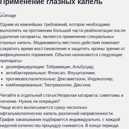
Применение глазных капель
Одним из важнейших требований, которое необходимо
выполнять на протяжении большей части реабилитации после
удаления катаракты, является применение специальных
глазных капель. Медикаменты местного действия помогают
сократить время восстановления и защитить органы зрения от
инфекционного поражения. Обычно назначаются следующие
препараты:
дезинфицирующие: Тобрамицин, Альбуцид;
антибактериальные: Флоксал, Флуциталмик;
противовоспалительные: Дексаметазон, Индоколлир;
комбинированные: Тиотриазолин, Дексона.
Читайте в отдельной статье:
Незрелая катаракта: симптомы и
лечение. Нужна ли операция?
Чаще всего выписывается сразу несколько
офтальмологических капель различной направленности.
График закапывания подбирается индивидуально, с каждой
неделей количество процедур снижается. В конце периода