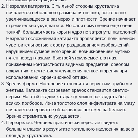
Незрелая катаракта. С тыльной стороны хрусталика
появляется небольшого размера пятнышко, постепенно
увеличивающееся в размерах и плотности. Зрение начинает
стремительно ухудшаться. Но слой помутнения еще очень
тонкий, большая часть коры и ядро не затронуты патологией.
Незрелая осложненная катаракта проявляется повышенной
чувствительностью к свету, раздваиванием изображений,
нарушением сумеречного зрения, возникновением мутных
пятен перед глазами, быстрой утомляемостью глаз,
понижением контрастности видимых предметов, ореолом
вокруг них, отсутствием улучшения четкости зрения при
использовании коррекционной оптики.
Зрелая форма. Наслоение становится пористым, грубым и
желтым. Катаракта созревает, зрачок становится светло-
серым. На этой стадии катаракту можно разглядеть без
всяких приборов. Из-за толстого слоя инфильтрата на глазу
появляется сероватое образование похожее на бельмо.
Зрение стремительно ухудшается.
Перезрелая. Человек практически перестает видеть
больным глазом в результате тотального наслоения на всю
площадь хрусталика.