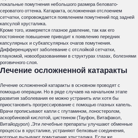
локальные помутнения небольшого размера беловато-
сероватого оттенка. Катаракта, осложненная отслоением
сетчатки, сопровождается появлением помутнений под задней
капсулой хрусталика.
Кроме того, измеряется глазное давление, так как его
постоянное повышение приводит к появлению передних
капсулярных и субкапсулярных очагов помутнения.
Дифференцируют заболевание с отслойкой сетчатки,
глаукомой, новообразованиями в структурах глазах, болезнями
роговичного слоя.
Лечение осложненной катаракты
Лечение осложненной катаракты в основном проводят с
помощью операции. Но в ряде случаев на начальном этапе
развития заболевания ее можно устранить или хотя бы
приостановить прогрессирование с помощью глазных капель.
Врачи прописывают капли с глутамином, лоностеролом,
аскорбиновой кислотой, цистеином (Тауфон, Витафакол,
Витайодурол)
.
Эти лечебные препараты улучшают обменные
процессы в хрусталике, устраняют белковые соединения,
которые вызывают помутнение хрусталика. Если же