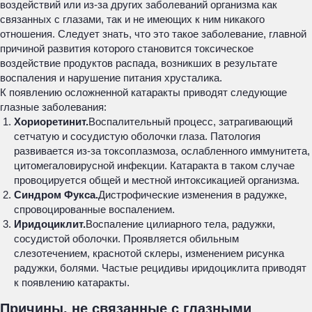
воздействий или из-за других заболеваний организма как
связанных с глазами, так и не имеющих к ним никакого
отношения. Следует знать, что это такое заболевание, главной
причиной развития которого становится токсическое
воздействие продуктов распада, возникших в результате
воспаления и нарушение питания хрусталика.
К появлению осложненной катаракты приводят следующие
глазные заболевания:
Хориоретинит.
Воспалительный процесс, затрагивающий
сетчатую и сосудистую оболочки глаза. Патология
развивается из-за токсоплазмоза, ослабленного иммунитета,
цитомегаловирусной инфекции. Катаракта в таком случае
провоцируется общей и местной интоксикацией организма.
Синдром Фукса.
Дистрофические изменения в радужке,
спровоцированные воспалением.
Иридоциклит.
Воспаление цилиарного тела, радужки,
сосудистой оболочки. Проявляется обильным
слезотечением, краснотой склеры, изменением рисунка
радужки, болями. Частые рецидивы иридоциклита приводят
к появлению катаракты.
Причины, не связанные с глазными