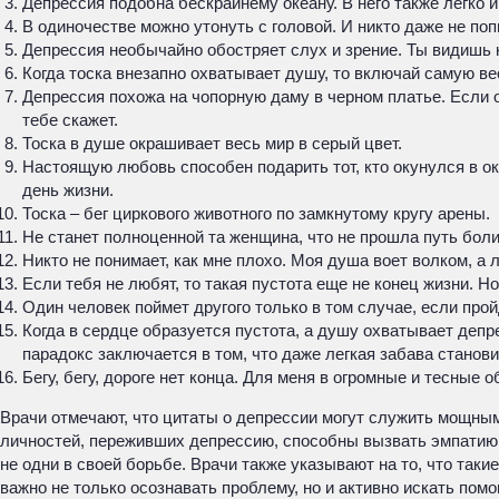
Депрессия подобна бескрайнему океану. В него также легко и
В одиночестве можно утонуть с головой. И никто даже не поп
Депрессия необычайно обостряет слух и зрение. Ты видишь 
Когда тоска внезапно охватывает душу, то включай самую 
Депрессия похожа на чопорную даму в черном платье. Если о
тебе скажет.
Тоска в душе окрашивает весь мир в серый цвет.
Настоящую любовь способен подарить тот, кто окунулся в о
день жизни.
Тоска – бег циркового животного по замкнутому кругу арены.
Не станет полноценной та женщина, что не прошла путь боли
Никто не понимает, как мне плохо. Моя душа воет волком, а
Если тебя не любят, то такая пустота еще не конец жизни. Н
Один человек поймет другого только в том случае, если про
Когда в сердце образуется пустота, а душу охватывает депре
парадокс заключается в том, что даже легкая забава станов
Бегу, бегу, дороге нет конца. Для меня в огромные и тесные 
Врачи отмечают, что цитаты о депрессии могут служить мощным
личностей, переживших депрессию, способны вызвать эмпатию и 
не одни в своей борьбе. Врачи также указывают на то, что таки
важно не только осознавать проблему, но и активно искать пом