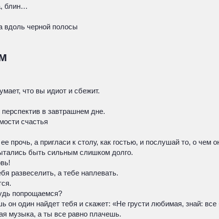
а, блин…
 а вдоль черной полосы
ом
мает, что вы идиот и сбежит.
 перспектив в завтрашнем дне.
мости счастья
е прочь, а пригласи к столу, как гостью, и послушай то, о чем о
 пытались быть сильным слишком долго.
вь!
бя развеселить, а тебе наплевать.
тся.
будь попрощаемся?
ь он один найдет тебя и скажет: «Не грусти любимая, знай: все
ая музыка, а ты все равно плачешь.