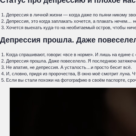
Статус про депрессию и плохое на
Депрессия в личной жизни — когда даже по пьяни никому зво
Депрессия, это когда заплакать хочется, а плакать нечем… 
Хочется выехать куда-то на необитаемый остров, чтобы ниче
Депрессия прошла. Даже повеселе
Когда спрашивают, говори: «все в норме». И лишь на едине с 
Депрессия прошла. Даже повеселело. Я последнюю затяжечк
Не апатия, не депрессия. А усталость…и просто бесит всё.
И, словно, придя из пророчества, В окно моё смотрит луна. Ч
Если вы стали похожи на фотографию в своём паспорте, сроч