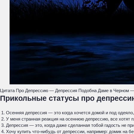
Цитата Про Депрессию — Депрессия Подобна Даме в Черном —
Прикольные статусы про депресси
Осенняя депрессия — это когда хочется домой и под одеяло,
У меня странная реакция на осеннюю депрессию, все хотят п
Депрессия — это, когда даже сделанная тобой гадость не пр
Хочу купить что-нибудь от депрессии, например: домик на бе