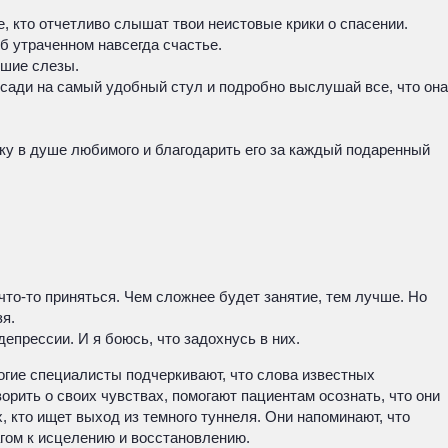
е, кто отчетливо слышат твои неистовые крики о спасении.
б утраченном навсегда счастье.
ьшие слезы.
посади на самый удобный стул и подробно выслушай все, что она
ку в душе любимого и благодарить его за каждый подаренный
 что-то приняться. Чем сложнее будет занятие, тем лучше. Но
зя.
депрессии. И я боюсь, что задохнусь в них.
огие специалисты подчеркивают, что слова известных
рить о своих чувствах, помогают пациентам осознать, что они
, кто ищет выход из темного туннеля. Они напоминают, что
агом к исцелению и восстановлению.