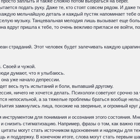
 просто заплыть и также сложно потом выбраться на берег.
ытается подать руку. Даже те, кто стоят совсем рядом. И даже т
каждую мельчайшую деталь и каждый пустяк напоминает тебе о
веселую музыку. Танцевальная мелодия лишь вызывает еще бол
на вдруг пришла к тебе, то очень вежливо пригласи ее войти, 
кеан страданий. Этот человек будет залечивать каждую царапин
. Своей и чужой.
 люди думают, что я улыбаюсь.
о она уже начало депрессии.
йдет весь путь испытаний и боли, выпавший другому.
ссия, ничего не хочется делать. Психологи советуют срочно за
ится непосильной, а за тяжелые проблемы браться вообще нель
объятия замкнулись лица, похожие на звериные, и огромный круг 
 инструментом для понимания и осознания этого состояния. Мн
снизить стигматизацию. Например, фразы о том, как важно гово
е цитаты могут стать источником вдохновения и надежды для тех
ощь и поддержку. В конечном итоге, слова могут стать первым ш