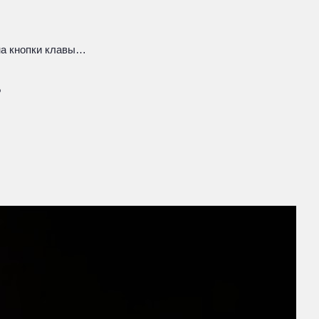
 на кнопки клавы…
?