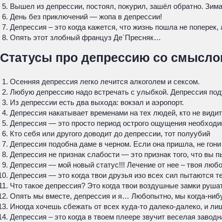
Вышел из депрессии, постоял, покурил, зашёл обратно. Зим
День без приключений — жопа в депрессии!
Депрессия – это когда кажется, что жизнь пошла не поперек,
Опять этот злобный француз Де`Пресняк…
Статусы про депрессию со смысл
Осенняя депрессия легко лечится алкоголем и сексом.
Любую депрессию надо встречать с улыбкой. Депрессия поду
Из депрессии есть два выхода: вокзал и аэропорт.
Депрессия накатывает временами на тех людей, кто не видит
Депрессия — это просто период острого ощущения необходи
Кто себя или другого доводит до депрессии, тот полуубий
Депрессия подобна даме в черном. Если она пришла, не гони е
Депрессия не признак слабости — это признак того, что вы
Депрессия — мой новый статус!!! Лечение от нее – твоя любо
Депрессия — это когда твои друзья изо всех сил пытаются те
Что такое депрессия? Это когда твои воздушные замки руша
Опять мы вместе, депрессия и я… Любопытно, мы когда-ни
Иногда хочешь сбежать от всех куда-то далеко-далеко, и лиш
Депрессия – это когда в твоем плеере звучит веселая заводн