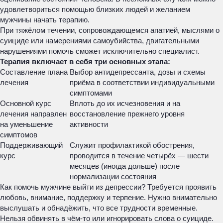
удовлетвориться помощью близких людей и желанием
мужчины начать терапию.
При тяжёлом течении, сопровождающемся апатией, мыслями о
суициде или намерениями самоубийства, двигательными
нарушениями помочь сможет исключительно специалист.
Терапия включает в себя три основных этапа:
Составление плана
Выбор антидепрессанта, дозы и схемы
лечения
приёма в соответствии индивидуальными
симптомами
Основной курс
Вплоть до их исчезновения и на
лечения направлен
восстановление прежнего уровня
на уменьшение
активности
симптомов
Поддерживающий
Служит профилактикой обострения,
курс
проводится в течение четырёх — шести
месяцев (иногда дольше) после
нормализации состояния
Как помочь мужчине выйти из депрессии? Требуется проявить
любовь, внимание, поддержку и терпение. Нужно внимательно
выслушать и обнадёжить, что все трудности временные.
Нельзя обвинять в чём-то или игнорировать слова о суициде.