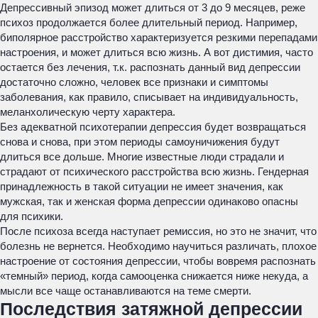
Депрессивный эпизод может длиться от 3 до 9 месяцев, реже
психоз продолжается более длительный период. Например,
биполярное расстройство характеризуется резкими перепадами
настроения, и может длиться всю жизнь. А вот дистимия, часто
остается без лечения, т.к. распознать данный вид депрессии
достаточно сложно, человек все признаки и симптомы
заболевания, как правило, списывает на индивидуальность,
меланхолическую черту характера.
Без адекватной психотерапии депрессия будет возвращаться
снова и снова, при этом периоды самоуничижения будут
длиться все дольше. Многие известные люди страдали и
страдают от психического расстройства всю жизнь. Гендерная
принадлежность в такой ситуации не имеет значения, как
мужская, так и женская форма депрессии одинаково опасны
для психики.
После психоза всегда наступает ремиссия, но это не значит, что
болезнь не вернется. Необходимо научиться различать, плохое
настроение от состояния депрессии, чтобы вовремя распознать
«темный» период, когда самооценка снижается ниже некуда, а
мысли все чаще останавливаются на теме смерти.
Последствия затяжной депрессии