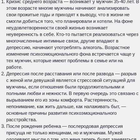
Кризис среднего возраста — возникает у мужчин 35-40 лет. В
этом возрасте многие мужчины начинают анализировать
свои прожитые годы и приходят к выводу, что в жизни не
смогли добиться того, что планировали и хотели. На фоне
неудовлетворенности своей жизнью возникает
неуверенность в себе. Кто-то пытается реализоваться через
многочисленные интимные связи, другие впадают в
депрессию, начинают употреблять алкоголь. Возрастное
изменение психоэмоционального фона встречается чаще у
тех мужчин, которые имеют проблемы в семье или на
работе.
Депрессия после расставания или после развода — разрыв
с женой или девушкой является стрессовой ситуацией для
мужчины, если отношения были продолжительными и
полными любви и нежности. В первую очередь это связано с
вырыванием его из зоны комфорта. Растерянность,
непонимание, как жить дальше, как налаживать быт, —
основные причины развития психоэмоционального
расстройства.
После рождения ребенка — послеродовая депрессия
присуща не только женщинам, но и мужчинам. Мужей
одолевают мысли о том, что жена теперь будет заниматься