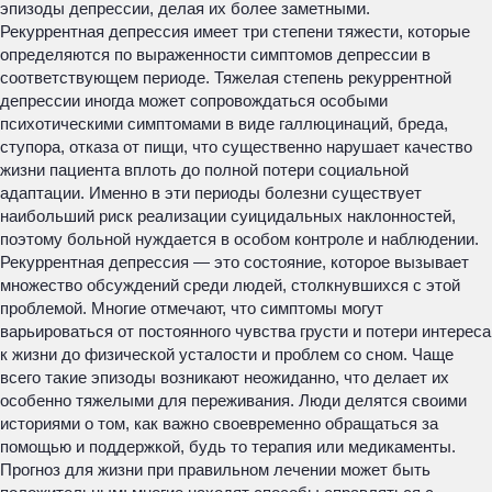
эпизоды депрессии, делая их более заметными.
Рекуррентная депрессия имеет три степени тяжести, которые
определяются по выраженности симптомов депрессии в
соответствующем периоде. Тяжелая степень рекуррентной
депрессии иногда может сопровождаться особыми
психотическими симптомами в виде галлюцинаций, бреда,
ступора, отказа от пищи, что существенно нарушает качество
жизни пациента вплоть до полной потери социальной
адаптации. Именно в эти периоды болезни существует
наибольший риск реализации суицидальных наклонностей,
поэтому больной нуждается в особом контроле и наблюдении.
Рекуррентная депрессия — это состояние, которое вызывает
множество обсуждений среди людей, столкнувшихся с этой
проблемой. Многие отмечают, что симптомы могут
варьироваться от постоянного чувства грусти и потери интереса
к жизни до физической усталости и проблем со сном. Чаще
всего такие эпизоды возникают неожиданно, что делает их
особенно тяжелыми для переживания. Люди делятся своими
историями о том, как важно своевременно обращаться за
помощью и поддержкой, будь то терапия или медикаменты.
Прогноз для жизни при правильном лечении может быть