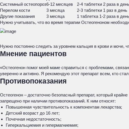
Системный остеопороз
6-12 месяцев
2-4 таблетки 2 раза в ден
Перелом кости
3 месяца
2-3 таблетки 1 раз в день
Другие показания
3 месяца
1 таблетка 1-2 раза в ден
Нужно учитывать, что во время терапии Остеогеноном необход
Нужно постоянно следить за уровнем кальция в крови и моче, ч
Мнение пациентов
«Остеогенон помог моей маме справиться с проблемами, связа
уверенно и активно. Я рекомендую этот препарат всем, кто ст
Противопоказания
Остеогенон – достаточно безопасный препарат, который крайне
запрещено при наличии противопоказаний. К ним относят:
Повышенная чувствительность к компонентам лекарства;
Детский возраст до 16 лет;
Почечная недостаточность;
Гиперкальциемия и гипермагниемия;