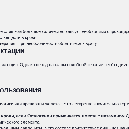
е слишком большое количество капсул, необходимо спровоциров
 веществ в крови.
ерапия. При необходимости обратитесь к врачу.
актации
 женщин. Однако перед началом подобной терапии необходимо 
пользования
иотики или препараты железа – это лекарство значительно то
 крови, если Остеогенон применяется вместе с витамином 
мического элемента.
альным давлением, в его составе присутствует лишь незначит