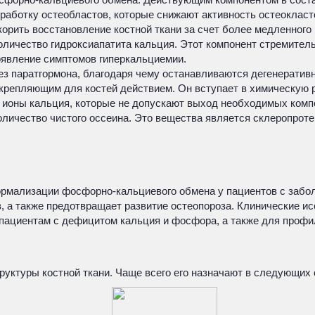
работку остеобластов, которые снижают активность остеокласт
корить восстановление костной ткани за счет более медленного
оличество гидроксиапатита кальция. Этот компонент стремител
оявление симптомов гиперкальциемии.
ез паратгормона, благодаря чему останавливаются дегенеративн
укрепляющим для костей действием. Он вступает в химическую 
 ионы кальция, которые не допускают выход необходимых компо
оличество чистого оссеина. Это вещества является склеропрот
рмализации фосфорно-кальциевого обмена у пациентов с забол
, а также предотвращает развитие остеопороза. Клинические 
пациентам с дефицитом кальция и фосфора, а также для профи
руктуры костной ткани. Чаще всего его назначают в следующих 