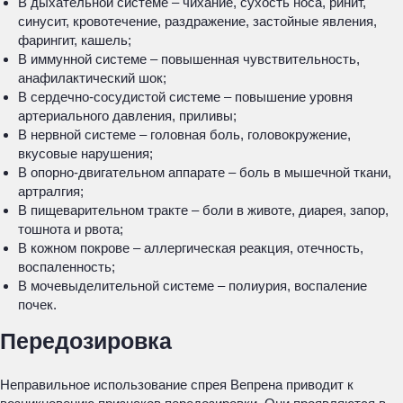
В дыхательной системе – чихание, сухость носа, ринит,
синусит, кровотечение, раздражение, застойные явления,
фарингит, кашель;
В иммунной системе – повышенная чувствительность,
анафилактический шок;
В сердечно-сосудистой системе – повышение уровня
артериального давления, приливы;
В нервной системе – головная боль, головокружение,
вкусовые нарушения;
В опорно-двигательном аппарате – боль в мышечной ткани,
артралгия;
В пищеварительном тракте – боли в животе, диарея, запор,
тошнота и рвота;
В кожном покрове – аллергическая реакция, отечность,
воспаленность;
В мочевыделительной системе – полиурия, воспаление
почек.
Передозировка
Неправильное использование спрея Вепрена приводит к