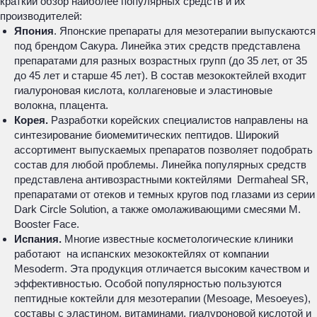
краткий обзор наиболее популярных средств и их
производителей:
Япония
. Японские препараты для мезотерапии выпускаются
под брендом Сакура. Линейка этих средств представлена
препаратами для разных возрастных групп (до 35 лет, от 35
до 45 лет и старше 45 лет). В состав мезококтейлей входит
гиалуроновая кислота, коллагеновые и эластиновые
волокна, плацента.
Корея.
Разработки корейских специалистов направлены на
синтезирование биомемитических пептидов. Широкий
ассортимент выпускаемых препаратов позволяет подобрать
состав для любой проблемы. Линейка популярных средств
представлена антивозрастными коктейлями Dermaheal SR,
препаратами от отеков и темных кругов под глазами из серии
Dark Circle Solution, а также омолаживающими смесями M.
Booster Face.
Испания.
Многие известные косметологические клиники
работают на испанских мезококтейлях от компании
Mesoderm. Эта продукция отличается высоким качеством и
эффективностью. Особой популярностью пользуются
пептидные коктейли для мезотерапии (Меsoage, Mesoeyes),
составы с эластином, витаминами, гиалуроновой кислотой и