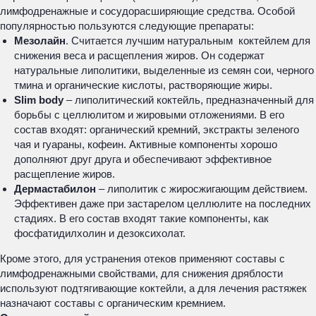
лимфодренажные и сосудорасширяющие средства. Особой
популярностью пользуются следующие препараты:
Мезолайн
. Считается лучшим натуральным коктейлем для
снижения веса и расщепления жиров. Он содержат
натуральные липолитики, выделенные из семян сои, черного
тмина и органические кислоты, растворяющие жиры.
Slim body
– липолитический коктейль, предназначенный для
борьбы с целлюлитом и жировыми отложениями. В его
состав входят: органический кремний, экстракты зеленого
чая и гуараны, кофеин. Активные компоненты хорошо
дополняют друг друга и обеспечивают эффективное
расщепление жиров.
Дермастабилон
– липолитик с жиросжигающим действием.
Эффективен даже при застарелом целлюлите на последних
стадиях. В его состав входят такие компоненты, как
фосфатидилхолин и дезоксихолат.
Кроме этого, для устранения отеков применяют составы с
лимфодренажными свойствами, для снижения дряблости
используют подтягивающие коктейли, а для лечения растяжек
назначают составы с органическим кремнием.