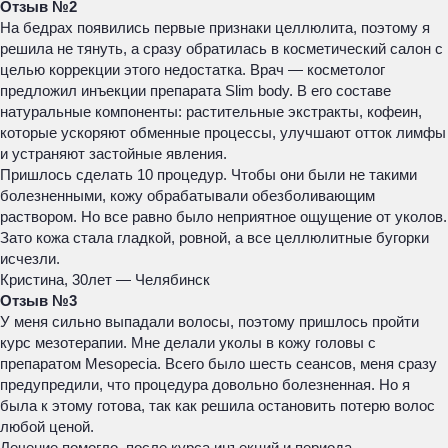
Отзыв №2
На бедрах появились первые признаки целлюлита, поэтому я
решила не тянуть, а сразу обратилась в косметический салон с
целью коррекции этого недостатка. Врач — косметолог
предложил инъекции препарата Slim body. В его составе
натуральные компоненты: растительные экстракты, кофеин,
которые ускоряют обменные процессы, улучшают отток лимфы
и устраняют застойные явления.
Пришлось сделать 10 процедур. Чтобы они были не такими
болезненными, кожу обрабатывали обезболивающим
раствором. Но все равно было неприятное ощущение от уколов.
Зато кожа стала гладкой, ровной, а все целлюлитные бугорки
исчезли.
Кристина, 30лет — Челябинск
Отзыв №3
У меня сильно выпадали волосы, поэтому пришлось пройти
курс мезотерапии. Мне делали уколы в кожу головы с
препаратом Mesopecia. Всего было шесть сеансов, меня сразу
предупредили, что процедура довольно болезненная. Но я
была к этому готова, так как решила остановить потерю волос
любой ценой.
Лечение помогло, после курса инъекций и периода