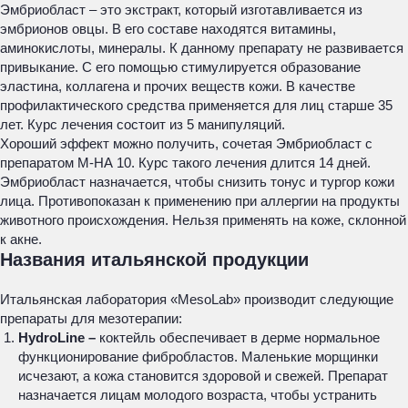
Эмбриобласт – это экстракт, который изготавливается из
эмбрионов овцы. В его составе находятся витамины,
аминокислоты, минералы. К данному препарату не развивается
привыкание. С его помощью стимулируется образование
эластина, коллагена и прочих веществ кожи. В качестве
профилактического средства применяется для лиц старше 35
лет. Курс лечения состоит из 5 манипуляций.
Хороший эффект можно получить, сочетая Эмбриобласт с
препаратом М-НА 10. Курс такого лечения длится 14 дней.
Эмбриобласт назначается, чтобы снизить тонус и тургор кожи
лица. Противопоказан к применению при аллергии на продукты
животного происхождения. Нельзя применять на коже, склонной
к акне.
Названия итальянской продукции
Итальянская лаборатория «MesoLab» производит следующие
препараты для мезотерапии:
HydroLine –
коктейль обеспечивает в дерме нормальное
функционирование фибробластов. Маленькие морщинки
исчезают, а кожа становится здоровой и свежей. Препарат
назначается лицам молодого возраста, чтобы устранить