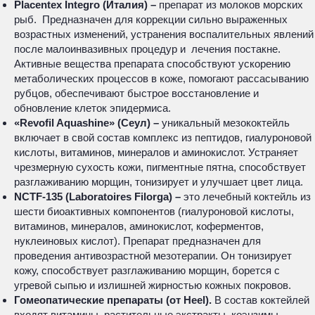
Placentex Integro (Италия) –
препарат из молоков морских
рыб. Предназначен для коррекции сильно выраженных
возрастных изменений, устранения воспалительных явлений
после малоинвазивных процедур и лечения постакне.
Активные вещества препарата способствуют ускорению
метаболических процессов в коже, помогают рассасыванию
рубцов, обеспечивают быстрое восстановление и
обновление клеток эпидермиса.
«Revofil Aquashine» (Сеул) –
уникальный мезококтейль
включает в свой состав комплекс из пептидов, гиалуроновой
кислоты, витаминов, минералов и аминокислот. Устраняет
чрезмерную сухость кожи, пигментные пятна, способствует
разглаживанию морщин, тонизирует и улучшает цвет лица.
NCTF-135 (Laboratoires Filorga) –
это лечебный коктейль из
шести биоактивных компонентов (гиалуроновой кислоты,
витаминов, минералов, аминокислот, коферментов,
нуклеиновых кислот). Препарат предназначен для
проведения антивозрастной мезотерапии. Он тонизирует
кожу, способствует разглаживанию морщин, борется с
угревой сыпью и излишней жирностью кожных покровов.
Гомеопатические препараты (от Heel).
В состав коктейлей
входят витамины, растительные экстракты, коэнзимы,