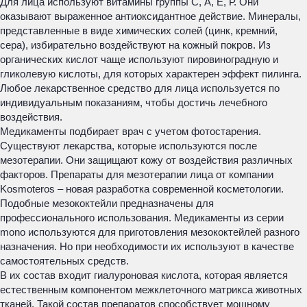
Для лица используют витамины группы С, А, Е, Р. Они
оказывают выраженное антиоксидантное действие. Минералы,
представленные в виде химических солей (цинк, кремний,
сера), избирательно воздействуют на кожный покров. Из
органических кислот чаще используют пировиноградную и
гликолевую кислоты, для которых характерен эффект пилинга.
Любое лекарственное средство для лица используется по
индивидуальным показаниям, чтобы достичь лечебного
воздействия.
Медикаменты подбирает врач с учетом фотостарения.
Существуют лекарства, которые используются после
мезотерапии. Они защищают кожу от воздействия различных
факторов. Препараты для мезотерапии лица от компании
Kosmoteros – новая разработка современной косметологии.
Подобные мезококтейли предназначены для
профессионального использования. Медикаменты из серии
mono используются для приготовления мезококтейлей разного
назначения. Но при необходимости их используют в качестве
самостоятельных средств.
В их состав входит гиалуроновая кислота, которая является
естественным компонентом межклеточного матрикса животных
тканей. Такой состав препаратов способствует мощному