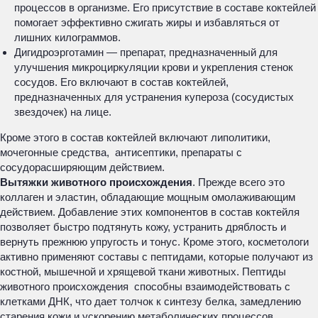
процессов в организме. Его присутствие в составе коктейлей
помогает эффективно сжигать жиры и избавляться от
лишних килограммов.
Дигидроэрготамин — препарат, предназначенный для
улучшения микроциркуляции крови и укрепления стенок
сосудов. Его включают в состав коктейлей,
предназначенных для устранения купероза (сосудистых
звездочек) на лице.
Кроме этого в состав коктейлей включают липолитики,
мочегонные средства, антисептики, препараты с
сосудорасширяющим действием.
Вытяжки животного происхождения
. Прежде всего это
коллаген и эластин, обладающие мощным омолаживающим
действием. Добавление этих компонентов в состав коктейля
позволяет быстро подтянуть кожу, устранить дряблость и
вернуть прежнюю упругость и тонус. Кроме этого, косметологи
активно применяют составы с пептидами, которые получают из
костной, мышечной и хрящевой ткани животных. Пептиды
животного происхождения способны взаимодействовать с
клетками ДНК, что дает толчок к синтезу белка, замедлению
старения кожи и ускорению метаболических процессов.