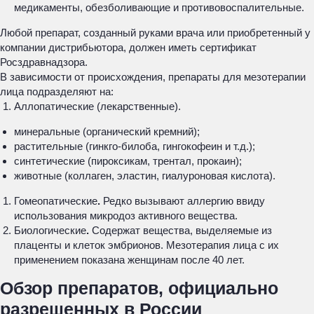
медикаменты, обезболивающие и противовоспалительные.
Любой препарат, созданный руками врача или приобретенный у
компании дистрибьютора, должен иметь сертификат
Росздравнадзора.
В зависимости от происхождения, препараты для мезотерапии
лица подразделяют на:
Аллопатические (лекарственные).
минеральные (органический кремний);
растительные (гинкго-билоба, гингокофеин и т.д.);
синтетические (пироксикам, трентал, прокаин);
животные (коллаген, эластин, гиалуроновая кислота).
Гомеопатические
.
Редко вызывают аллергию ввиду
использования микродоз активного вещества.
Биологические
.
Содержат вещества, выделяемые из
плаценты и клеток эмбрионов. Мезотерапия лица с их
применением показана женщинам после 40 лет.
Обзор препаратов, официально
разрешенных в России