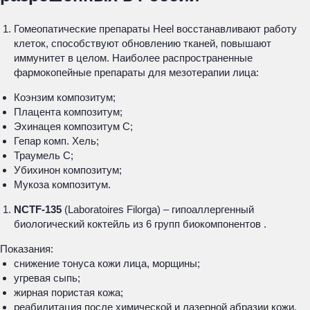
Гомеопатические препараты Heel восстанавливают работу
клеток, способствуют обновлению тканей, повышают
иммунитет в целом. Наиболее распространенные
фармокопейные препараты для мезотерапии лица:
Коэнзим композитум;
Плацента композитум;
Эхинацея композитум С;
Гепар комп. Хель;
Траумель С;
Убихинон композитум;
Мукоза композитум.
NCTF-135
(Laboratoires Filorga) – гипоаллергенный
биологический коктейль из 6 групп биокомпонентов .
Показания:
снижение тонуса кожи лица, морщины;
угревая сыпь;
жирная пористая кожа;
реабилитация после химической и лазерной абразии кожи.