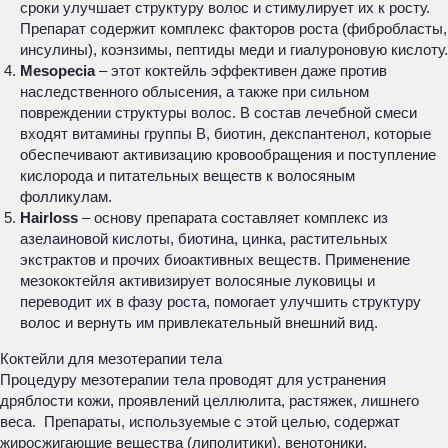
сроки улучшает структуру волос и стимулирует их к росту.
Препарат содержит комплекс факторов роста (фибробласты,
инсулины), коэнзимы, пептиды меди и гиалуроновую кислоту.
Mesopecia
– этот коктейль эффективен даже против
наследственного облысения, а также при сильном
повреждении структуры волос. В состав лечебной смеси
входят витамины группы В, биотин, декспантенол, которые
обеспечивают активизацию кровообращения и поступление
кислорода и питательных веществ к волосяным
фолликулам.
Hairloss
– основу препарата составляет комплекс из
азелаиновой кислоты, биотина, цинка, растительных
экстрактов и прочих биоактивных веществ. Применение
мезококтейля активизирует волосяные луковицы и
переводит их в фазу роста, помогает улучшить структуру
волос и вернуть им привлекательный внешний вид.
Коктейли для мезотерапии тела
Процедуру мезотерапии тела проводят для устранения
дряблости кожи, проявлений целлюлита, растяжек, лишнего
веса. Препараты, используемые с этой целью, содержат
жиросжигающие вещества (липолитики), венотоники,