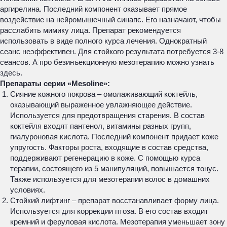
аргирелина. Последний компонент оказывает прямое
воздействие на нейромышечный синапс. Его назначают, чтобы
расслабить мимику лица. Препарат рекомендуется
использовать в виде полного курса лечения. Однократный
сеанс неэффективен. Для стойкого результата потребуется 3-8
сеансов. А про безинъекционную мезотерапию можно узнать
здесь.
Препараты серии «Mesoline»:
Сияние кожного покрова – омолаживающий коктейль,
оказывающий выраженное увлажняющее действие.
Используется для предотвращения старения. В состав
коктейля входят пантенол, витамины разных групп,
гиалуроновая кислота. Последний компонент придает коже
упругость. Факторы роста, входящие в состав средства,
поддерживают регенерацию в коже. С помощью курса
терапии, состоящего из 5 манипуляций, повышается тонус.
Также используется для мезотерапии волос в домашних
условиях.
Стойкий лифтинг – препарат восстанавливает форму лица.
Используется для коррекции птоза. В его состав входит
кремний и феруловая кислота. Мезотерапия уменьшает зону