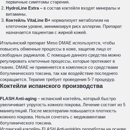
первичные симптомы старения.
HydroLine Extra –
в состав коктейля входят минералы и
витамины.
Коктейль VitaLine B+
нормализует метаболизм на
клеточном уровне, минимизируя риск аллергии. Препарат
назначается пациентам с жирной кожей.
Итальянский препарат Meso DMAE используется, чтобы
повысить обменные процессы в коже, защитив лицо от
свободных радикалов. С помощью данного средства можно
регулировать клеточные процессы, которые протекают в
тканях. DMAE не применяется в комплексе со средствами
ботулинического токсина, так как воздействие последнего
сокращается. Терапия требует проведения 5-7 процедур.
Коктейли испанского производства
FLASH Anti-aging
– испанский коктейль, который быстро
увеличивает упругость кожного покрова. Лечение состоит из 5
манипуляций. После мезотерапии повышается плотность
кожного покрова. Нельзя сочетать с медикаментами
ботулинического токсина.
Испанский коктейль FLASH Anti-wrinkles разработан на основе