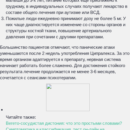
малыши до 3-х лет, питание которых еще приближено к
грудному, в индивидуальных случаях получают лекарство в
составе общего лечения при аутизме или ВСД.
Пожилые люди ежедневно принимают дозу не более 5 мг. У
них чаще диагностируется изменение со стороны органов и
структуры костной ткани, повышение артериального
давления при сочетании с другими препаратами.
Большинство пациентов отмечают, что панические атаки
уменьшаются после 2 недель употребления Ципралекса. За это
время организм адаптируется к препарату, нервная система
начинает работать более слаженно. Для достижения стойкого
результата лечение продолжается не менее 3-6 месяцев,
сочетается с сеансами психотерапии.
Читайте также:
Вегето-сосудистая дистония: что это простыми словами?
Симптоматика и классификация, тест он-лайн на