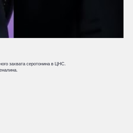
ого захвата серотонина в ЦНС.
еналина.