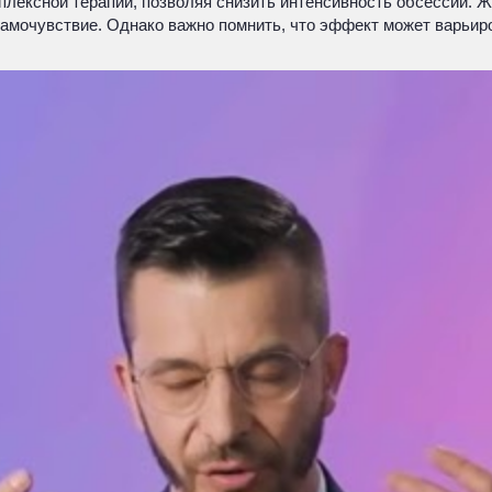
мплексной терапии, позволяя снизить интенсивность обсессий. 
мочувствие. Однако важно помнить, что эффект может варьиров