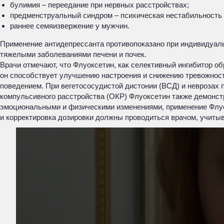
булимия – переедание при нервных расстройствах;
предменструальный синдром – психическая нестабильность
раннее семяизвержение у мужчин.
Применение антидепрессанта противопоказано при индивидуаль
тяжелыми заболеваниями печени и почек.
Врачи отмечают, что Флуоксетин, как селективный ингибитор о
он способствует улучшению настроения и снижению тревожнос
поведением. При вегетососудистой дистонии (ВСД) и неврозах 
компульсивного расстройства (ОКР) Флуоксетин также демонст
эмоциональными и физическими изменениями, применение Флуок
и корректировка дозировки должны проводиться врачом, учиты