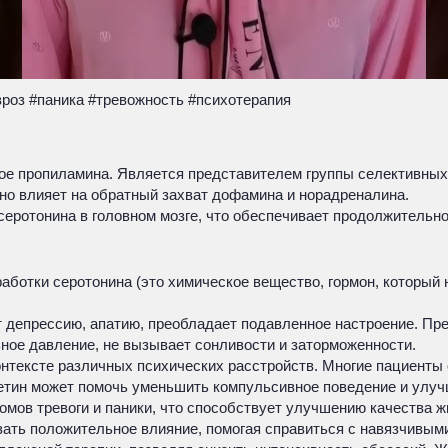
оз #паника #тревожность #психотерапия
ное пропиламина. Является представителем группы селективных
но влияет на обратный захват дофамина и норадреналина.
еротонина в головном мозге, что обеспечивает продолжительн
ботки серотонина (это химическое вещество, гормон, который 
 депрессию, апатию, преобладает подавленное настроение. Преп
ное давление, не вызывает сонливости и заторможенности.
контексте различных психических расстройств. Многие пациент
сетин может помочь уменьшить компульсивное поведение и улу
мов тревоги и паники, что способствует улучшению качества ж
зать положительное влияние, помогая справиться с навязчивым