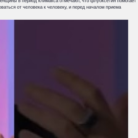
Женщины в период климакса отмечают, что флуоксетин помогает
аться от человека к человеку, и перед началом приема