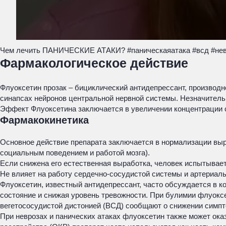
Чем лечить ПАНИЧЕСКИЕ АТАКИ? #паническаяатака #всд #невр
Фармакологическое действие
Флуоксетин прозак – бициклический антидепрессант, производ
синапсах нейронов центральной нервной системы. Незначитель
Эффект Флуоксетина заключается в увеличении концентрации с
Фармакокинетика
Основное действие препарата заключается в нормализации выра
социальным поведением и работой мозга).
Если снижена его естественная выработка, человек испытывает
Не влияет на работу сердечно-сосудистой системы и артериаль
Флуоксетин, известный антидепрессант, часто обсуждается в 
состояние и снижая уровень тревожности. При булимии флуок
вегетососудистой дистонией (ВСД) сообщают о снижении симпто
При неврозах и панических атаках флуоксетин также может ока