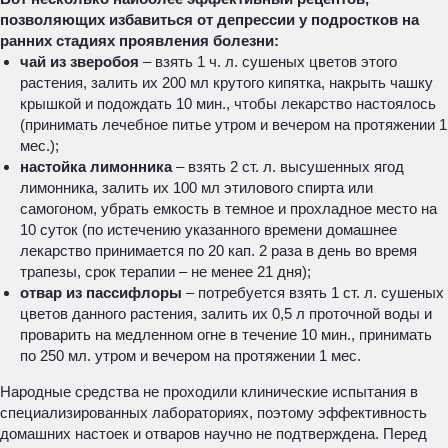
позволяющих избавиться от депрессии у подростков на
ранних стадиях проявления болезни:
чай из зверобоя
– взять 1 ч. л. сушеных цветов этого
растения, залить их 200 мл крутого кипятка, накрыть чашку
крышкой и подождать 10 мин., чтобы лекарство настоялось
(принимать лечебное питье утром и вечером на протяжении 1
мес.);
настойка лимонника
– взять 2 ст. л. высушенных ягод
лимонника, залить их 100 мл этилового спирта или
самогоном, убрать емкость в темное и прохладное место на
10 суток (по истечению указанного времени домашнее
лекарство принимается по 20 кап. 2 раза в день во время
трапезы, срок терапии – не менее 21 дня);
отвар из пассифлоры
– потребуется взять 1 ст. л. сушеных
цветов данного растения, залить их 0,5 л проточной воды и
проварить на медленном огне в течение 10 мин., принимать
по 250 мл. утром и вечером на протяжении 1 мес.
Народные средства не проходили клинические испытания в
специализированных лабораториях, поэтому эффективность
домашних настоек и отваров научно не подтверждена. Перед