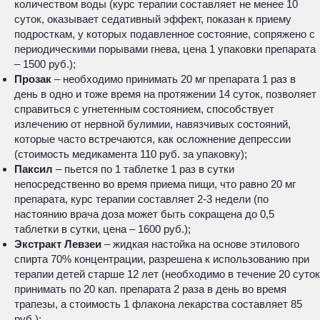
количеством воды (курс терапии составляет не менее 10
суток, оказывает седативный эффект, показан к приему
подросткам, у которых подавленное состояние, сопряжено с
периодическими порывами гнева, цена 1 упаковки препарата
– 1500 руб.);
Прозак
– необходимо принимать 20 мг препарата 1 раз в
день в одно и тоже время на протяжении 14 суток, позволяет
справиться с угнетенным состоянием, способствует
излечению от нервной булимии, навязчивых состояний,
которые часто встречаются, как осложнение депрессии
(стоимость медикамента 110 руб. за упаковку);
Паксил
– пьется по 1 таблетке 1 раз в сутки
непосредственно во время приема пищи, что равно 20 мг
препарата, курс терапии составляет 2-3 недели (по
настоянию врача доза может быть сокращена до 0,5
таблетки в сутки, цена – 1600 руб.);
Экстракт Левзеи
– жидкая настойка на основе этилового
спирта 70% концентрации, разрешена к использованию при
терапии детей старше 12 лет (необходимо в течение 20 суток
принимать по 20 кап. препарата 2 раза в день во время
трапезы, а стоимость 1 флакона лекарства составляет 85
руб.);