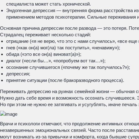
специалиста может стать хронической.
Эндогенная депрессия — внутренняя форма расстройства из
применением методов психотерапии. Сильные переживания из
Основная причина депрессии после развода — это потеря. Поте
Страдалец переживает несколько стадий:
отрицание («я не верю, что это с нами случилось», «все еще м
гнев («как он(а) мог(ла) так поступить», «ненавижу»);
обида («это все он(а) виноват(а)»);
диалог («если бы…», «попробуем вот так…»);
осознание случившегося («почему же так получилось?»);
депрессия;
принятие ситуации (после бракоразводного процесса).
Переживать депрессию на руинах семейной жизни — обычная с
Нужно дать себе время и возможность осознать случившееся. 
Но при этом не нужно ее затягивать и усугублять, иначе печал
Врачи и психологи отмечают, что продолжение интимных отнош
незавершенных эмоциональных связей. Часто после расставани
могут возникать из-за привычки и комфорта, когда бывшие супр