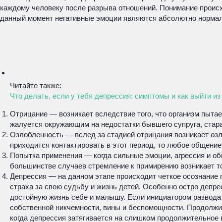
каждому человеку после разрыва отношений. Понимание происх
данный момент негативные эмоции являются абсолютно нормальн
Читайте также:
Что делать, если у тебя депрессия: симптомы и как выйти и
Отрицание — возникает вследствие того, что организм пыта
жалуется окружающим на недостатки бывшего супруга, стар
Озлобленность — вслед за стадией отрицания возникает озл
приходится контактировать в этот период, то любое общени
Попытка применения — когда сильные эмоции, агрессия и об
большинстве случаев стремление к примирению возникает то
Депрессия — на данном этапе происходит четкое осознание 
страха за свою судьбу и жизнь детей. Особенно остро депре
достойную жизнь себе и малышу. Если инициатором развода 
собственной никчемности, вины и беспомощности. Продолжит
когда депрессия затягивается на слишком продолжительное