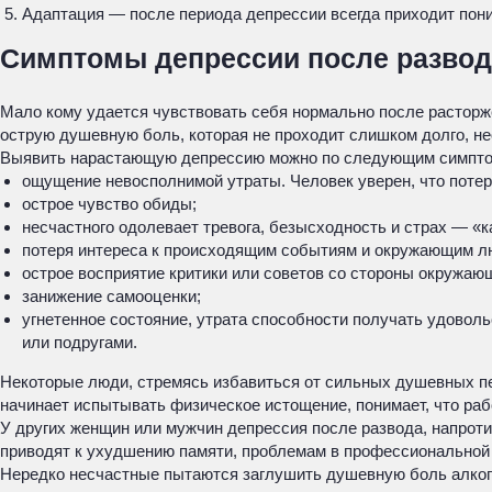
Адаптация — после периода депрессии всегда приходит пони
Симптомы депрессии после развод
Мало кому удается чувствовать себя нормально после расторж
острую душевную боль, которая не проходит слишком долго, не
Выявить нарастающую депрессию можно по следующим симпт
ощущение невосполнимой утраты. Человек уверен, что потеря
острое чувство обиды;
несчастного одолевает тревога, безысходность и страх — «к
потеря интереса к происходящим событиям и окружающим лю
острое восприятие критики или советов со стороны окружаю
занижение самооценки;
угнетенное состояние, утрата способности получать удовол
или подругами.
Некоторые люди, стремясь избавиться от сильных душевных пе
начинает испытывать физическое истощение, понимает, что раб
У других женщин или мужчин депрессия после развода, напрот
приводят к ухудшению памяти, проблемам в профессиональной
Нередко несчастные пытаются заглушить душевную боль алког