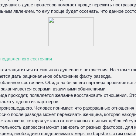
одящих в душе процессов помогает проще пережить постразвод
ым явлением, то ему проще будет осознать, что данное состоя
з подавленного состояния
ется защититься от сильного душевного потрясения. На этом эт
ается дать рациональное объяснение факту развода.
обленное состояние. Обида на бывшего партнера проявляется 
е заканчивается ссорами, взаимными обвинениями.
ида проходят, появляется желание восстановить отношения. Это
лько у одного из партнеров.
произошедшего. Человек понимает, что разорванные отношения в
ссию после развода может переживать женщина, которая находи
стала жена, которая устала от постоянных пьяных дебошей суп
ельность депрессии может зависеть от разных факторов, для к
 время, необходимо предпринимать меры по борьбе с этим опас