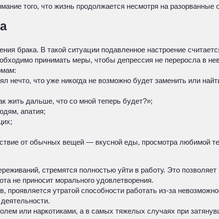
мание того, что жизнь продолжается несмотря на разорванные 
а
ения брака. В такой ситуации подавленное настроение считает
обходимо принимать меры, чтобы депрессия не переросла в нев
омам:
л нечто, что уже никогда не возможно будет заменить или найт
ак жить дальше, что со мной теперь будет?»;
дям, апатия;
щих;
ьствие от обычных вещей — вкусной еды, просмотра любимой те
реживаний, стремятся полностью уйти в работу. Это позволяет
ота не приносит морального удовлетворения.
ив, проявляется утратой способности работать из-за невозмож
 деятельности.
олем или наркотиками, а в самых тяжелых случаях при затяну