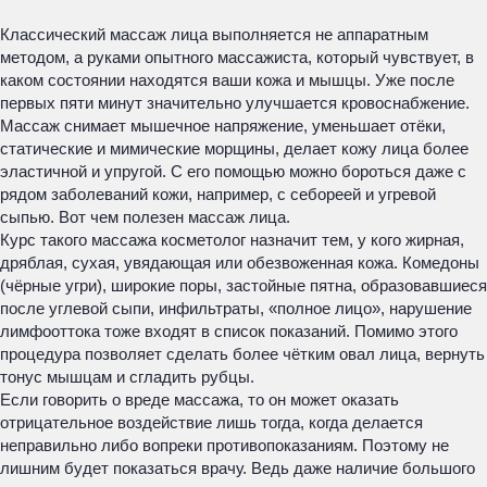
Классический массаж лица выполняется не аппаратным
методом, а руками опытного массажиста, который чувствует, в
каком состоянии находятся ваши кожа и мышцы. Уже после
первых пяти минут значительно улучшается кровоснабжение.
Массаж снимает мышечное напряжение, уменьшает отёки,
статические и мимические морщины, делает кожу лица более
эластичной и упругой. С его помощью можно бороться даже с
рядом заболеваний кожи, например, с себореей и угревой
сыпью. Вот чем полезен массаж лица.
Курс такого массажа косметолог назначит тем, у кого жирная,
дряблая, сухая, увядающая или обезвоженная кожа. Комедоны
(чёрные угри), широкие поры, застойные пятна, образовавшиеся
после углевой сыпи, инфильтраты, «полное лицо», нарушение
лимфооттока тоже входят в список показаний. Помимо этого
процедура позволяет сделать более чётким овал лица, вернуть
тонус мышцам и сгладить рубцы.
Если говорить о вреде массажа, то он может оказать
отрицательное воздействие лишь тогда, когда делается
неправильно либо вопреки противопоказаниям. Поэтому не
лишним будет показаться врачу. Ведь даже наличие большого