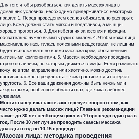
Для того чтобы разобраться, как делать массаж лица в
домашних условиях, необходимо придерживаться некоторых
правил:
1. Перед проведением сеанса обязательно распарьте
лицо. Кожа должна стать мягкой и податливой, а мышцы
хорошо прогреться.
3. Для избегания занесения инфекции,
обязательно нужно вымыть руки с мылом.
4. Чтобы кожа лица
максимально насытилась полезными веществами, не лишним
будет использовать во время массажа крем, обогащенный
активными компонентами.
5. Массаж необходимо проводить
строго по линиям, по которым движется лимфа. Если разминать
кожу не в том направлении или хаотично, можно достичь
противоположного результата – кожа растянется и потеряет
упругость.
6. Все ваши движения должны быть нежными и
аккуратными, особенно в области глаз, где кожа наиболее
уязвимая.
Многих наверняка также заинтересует вопрос о том, как
часто нужно делать массаж лица? Главные рекомендации
такие: до 30 лет необходим цикл из 10 процедур один раз в
год. После 30 лет лучше проводить сеансы массажа
дважды в год по 10-15 процедур.
Массаж лица: методика проведения