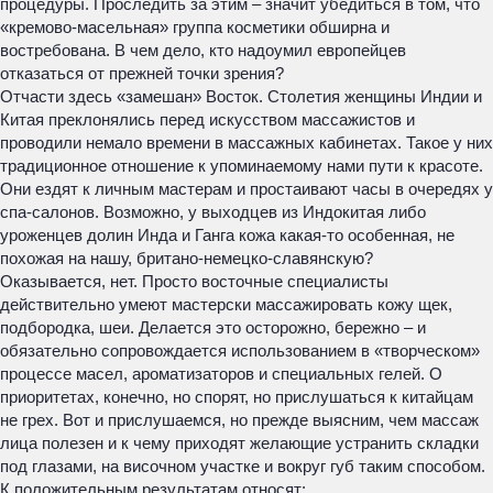
процедуры. Проследить за этим – значит убедиться в том, что
«кремово-масельная» группа косметики обширна и
востребована. В чем дело, кто надоумил европейцев
отказаться от прежней точки зрения?
Отчасти здесь «замешан» Восток. Столетия женщины Индии и
Китая преклонялись перед искусством массажистов и
проводили немало времени в массажных кабинетах. Такое у них
традиционное отношение к упоминаемому нами пути к красоте.
Они ездят к личным мастерам и простаивают часы в очередях у
спа-салонов. Возможно, у выходцев из Индокитая либо
уроженцев долин Инда и Ганга кожа какая-то особенная, не
похожая на нашу, британо-немецко-славянскую?
Оказывается, нет. Просто восточные специалисты
действительно умеют мастерски массажировать кожу щек,
подбородка, шеи. Делается это осторожно, бережно – и
обязательно сопровождается использованием в «творческом»
процессе масел, ароматизаторов и специальных гелей. О
приоритетах, конечно, но спорят, но прислушаться к китайцам
не грех. Вот и прислушаемся, но прежде выясним, чем массаж
лица полезен и к чему приходят желающие устранить складки
под глазами, на височном участке и вокруг губ таким способом.
К положительным результатам относят: