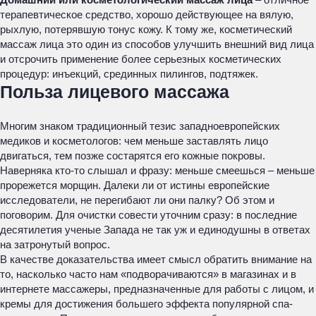
терапевтическое средство, хорошо действующее на вялую,
рыхлую, потерявшую тонус кожу. К тому же, косметический
массаж лица это один из способов улучшить внешний вид лица
и отсрочить применение более серьезных косметических
процедур: инъекций, срединных пилингов, подтяжек.
Польза лицевого массажа
Многим знаком традиционный тезис западноевропейских
медиков и косметологов: чем меньше заставлять лицо
двигаться, тем позже состарятся его кожные покровы.
Наверняка кто-то слышал и фразу: меньше смеешься – меньше
прорежется морщин. Далеки ли от истины европейские
исследователи, не перегибают ли они палку? Об этом и
поговорим. Для очистки совести уточним сразу: в последние
десятилетия ученые Запада не так уж и единодушны в ответах
на затронутый вопрос.
В качестве доказательства имеет смысл обратить внимание на
то, насколько часто нам «подворачиваются» в магазинах и в
интернете массажеры, предназначенные для работы с лицом, и
кремы для достижения большего эффекта популярной спа-