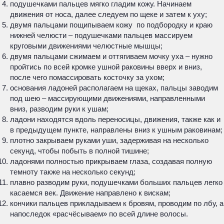
подушечками пальцев мягко гладим кожу. Начинаем
движения от носа, далее следуем по щеке и затем к уху;
двумя пальцами пощипываем кожу по подбородку и краю
нижней челюсти – подушечками пальцев массируем
круговыми движениями челюстные мышцы;
двумя пальцами сжимаем и оттягиваем мочку уха – нужно
пройтись по всей кромке ушной раковины вверх и вниз,
после чего помассировать косточку за ухом;
основания ладоней располагаем на щеках, пальцы заводим
под шею – массирующими движениями, направленными
вниз, разводим руки к ушам;
ладони находятся вдоль переносицы, движения, также как и
в предыдущем пункте, направлены вниз к ушным раковинам;
плотно закрываем руками уши, задерживая на несколько
секунд, чтобы побыть в полной тишине;
ладонями полностью прикрываем глаза, создавая полную
темноту также на несколько секунд;
плавно разводим руки, подушечками больших пальцев легко
касаемся век. Движение направлено к вискам;
кончики пальцев прикладываем к бровям, проводим по лбу, а
напоследок «расчёсываем» по всей длине волосы.