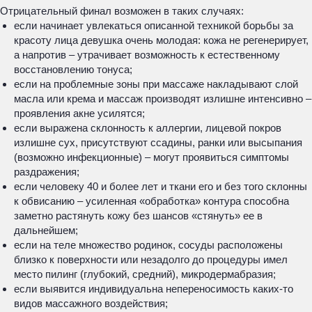
Отрицательный финал возможен в таких случаях:
если начинает увлекаться описанной техникой борьбы за
красоту лица девушка очень молодая: кожа не регенерирует,
а напротив – утрачивает возможность к естественному
восстановлению тонуса;
если на проблемные зоны при массаже накладывают слой
масла или крема и массаж производят излишне интенсивно –
проявления акне усилятся;
если выражена склонность к аллергии, лицевой покров
излишне сух, присутствуют ссадины, ранки или высыпания
(возможно инфекционные) – могут проявиться симптомы
раздражения;
если человеку 40 и более лет и ткани его и без того склонны
к обвисанию – усиленная «обработка» контура способна
заметно растянуть кожу без шансов «стянуть» ее в
дальнейшем;
если на теле множество родинок, сосуды расположены
близко к поверхности или незадолго до процедуры имел
место пилинг (глубокий, средний), микродермабразия;
если выявится индивидуальна непереносимость каких-то
видов массажного воздействия;