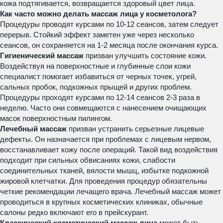
кожа подтягивается, возвращается здоровый цвет лица.
Как часто можно делать массаж лица у косметолога?
Процедуры проводят курсами по 10-12 сеансов, затем следует
перерыв. Стойкий эффект заметен уже через несколько
сеансов, он сохраняется на 1-2 месяца после окончания курса.
Гигиенический массаж
призван улучшить состояние кожи.
Воздействуя на поверхностные и глубинные слои кожи
специалист помогает избавиться от черных точек, угрей,
сальных пробок, подкожных прыщей и других проблем.
Процедуры проходят курсами по 12-14 сеансов 2-3 раза в
неделю. Часто они совмещаются с нанесением очищающих
масок поверхностным пилингом.
Лечебный массаж
призван устранить серьезные лицевые
дефекты. Он назначается при проблемах с лицевым нервом,
восстанавливает кожу после операций. Такой вид воздействия
подходит при сильных обвисаниях кожи, слабости
соединительных тканей, вялости мышц, избытке подкожной
жировой клетчатки. Для проведения процедур обязательны
четкие рекомендации лечащего врача. Лечебный массаж может
проводиться в крупных косметических клиниках, обычные
салоны редко включают его в прейскурант.
Классический косметический массаж лица
может быть