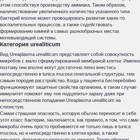
этом способствуя производству аммиака. Таким образом,
наличествование увеличенного количества указанного типа
бактерий вполне может провоцировать развитие каких-то
воспалительных процессов, а также содействовать
формированию камней в самых разнообразных местах
мочевыводящей системы.
Категория urealiticum
Вид Ureaplasma urealiticum представляет собой совокупность
микробов с мало сформулированной мембраной клетки. Именно
поэтому они вполне могут достаточно легко внестись
непосредственно в tunica mucosa генитальной структуры, тем
самым породив расстройство. Когда у пациента бесперебойно
функционируют защитные свойства организма, в таком случае
иммунитет поможет ему «не подцепить» заразу даже при
непосредственном попадании Ureaplasma urealiticum на
слизистую.
Самая страшная опасность, которую обычно переносит в себе
этот класс бактерии, заключается, как правило, в том, что сами
микробы очень просто пробиваются не только лишь в tunica
mucosa, но и непосредственно в клетки крови, а также
эякулята, фактически разрушая их изнутри. Таким образом,