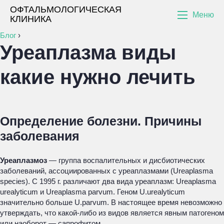
ОФТАЛЬМОЛОГИЧЕСКАЯ
Меню
КЛИНИКА
Блог
›
Уреаплазма виды
какие нужно лечить
Определение болезни. Причины
заболевания
Уреаплазмоз
— группа воспалительных и дисбиотических
заболеваний, ассоциированных с уреаплазмами (
Ureaplasma
species
). С 1995 г. различают два вида уреаплазм:
Ureaplasma
urealyticum
и
Ureaplasma parvum
. Геном
U.urealyticum
значительно больше
U.parvum
. В настоящее время невозможно
утверждать, что какой-либо из видов является явным патогеном
или наоборот — сапрофитом.