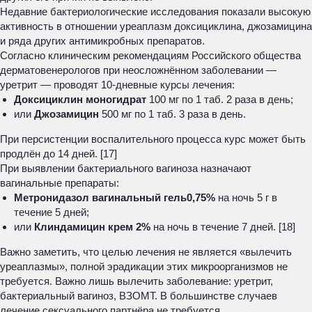
Недавние бактериологические исследования показали высокую
активность в отношении уреаплазм доксициклина, джозамицина
и ряда других антимикробных препаратов.
Согласно клиническим рекомендациям Российского общества
дерматовенерологов при неосложнённом заболевании —
уретрит — проводят 10-дневные курсы лечения:
Доксициклин моногидрат
100 мг по 1 таб. 2 раза в день;
или
Джозамицин
500 мг по 1 таб. 3 раза в день.
При персистенции воспалительного процесса курс может быть
продлён до 14 дней. [17]
При выявлении бактериального вагиноза назначают
вагинальные препараты:
Метронидазол вагинальный гель
0,75%
на ночь 5 г в
течение 5 дней;
или
Клиндамицин крем 2%
на ночь в течение 7 дней. [18]
Важно заметить, что целью лечения не является «вылечить
уреаплазмы», полной эрадикации этих микроорганизмов не
требуется. Важно лишь вылечить заболевание: уретрит,
бактериальный вагиноз, ВЗОМТ. В большинстве случаев
лечение сексуального партнёра не требуется.