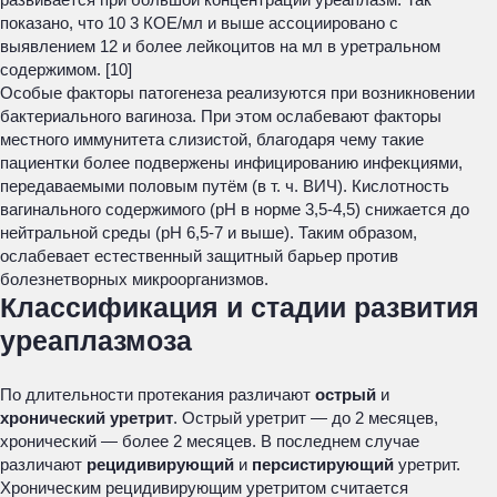
показано, что 10 3 КОЕ/мл и выше ассоциировано с
выявлением 12 и более лейкоцитов на мл в уретральном
содержимом. [10]
Особые факторы патогенеза реализуются при возникновении
бактериального вагиноза. При этом ослабевают факторы
местного иммунитета слизистой, благодаря чему такие
пациентки более подвержены инфицированию инфекциями,
передаваемыми половым путём (в т. ч. ВИЧ). Кислотность
вагинального содержимого (рН в норме 3,5-4,5) снижается до
нейтральной среды (рН 6,5-7 и выше). Таким образом,
ослабевает естественный защитный барьер против
болезнетворных микроорганизмов.
Классификация и стадии развития
уреаплазмоза
По длительности протекания различают
острый
и
хронический
уретрит
. Острый уретрит — до 2 месяцев,
хронический — более 2 месяцев. В последнем случае
различают
рецидивирующий
и
персистирующий
уретрит.
Хроническим рецидивирующим уретритом
считается