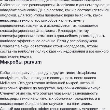
Собственно, все разновидности Ureaplasma в данном случае не
обладают признаками ДНК в составе, как и в составе клеточной
оболочки. Для того чтобы предельно верно выяснить, какой
непосредственно класс микробов наличествует у
определенного пациента, и используется так называемое
классифицирование Ureaplasma . Благодаря такому
классифицированию возможно в дальнейшем рекомендовать
наиболее эффективное лечение. Если у вас обнаружена
Ureaplasma виды обязательно стоит исследовать, чтобы
составить наиболее полную картину недомогания и возможного
протекания недуга.
Микробы parvum
Собственно, parvum, наряду с другим типом Ureaplasma
urealyticum, обычно входит в совокупность всего класса
Mollicutes. Это достаточно небольшой микроб, который
несколько крупнее по габаритам, чем обыкновенный вирус.
Следует отметить, что обитает указанная разновидность
непосредственно на слизистых оболочках гражданина, а в
подавляющем большинстве случаев – на гениталиях.
Данный вид способен эффективно расщеплять мочевину, при