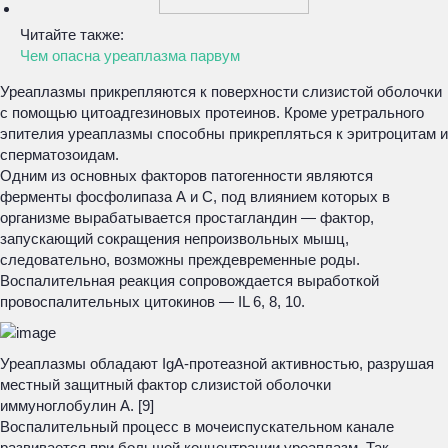
Читайте также:
Чем опасна уреаплазма парвум
Уреаплазмы прикрепляются к поверхности слизистой оболочки
с помощью цитоадгезиновых протеинов. Кроме уретрального
эпителия уреаплазмы способны прикрепляться к эритроцитам и
сперматозоидам.
Одним из основных факторов патогенности являются
ферменты фосфолипаза А и С, под влиянием которых в
организме вырабатывается простагландин — фактор,
запускающий сокращения непроизвольных мышц,
следовательно, возможны преждевременные роды.
Воспалительная реакция сопровождается выработкой
провоспалительных цитокинов — IL 6, 8, 10.
Уреаплазмы обладают IgA-протеазной активностью, разрушая
местный защитный фактор слизистой оболочки
иммуноглобулин А. [9]
Воспалительный процесс в мочеиспускательном канале
развивается при большой концентрации уреаплазм. Так