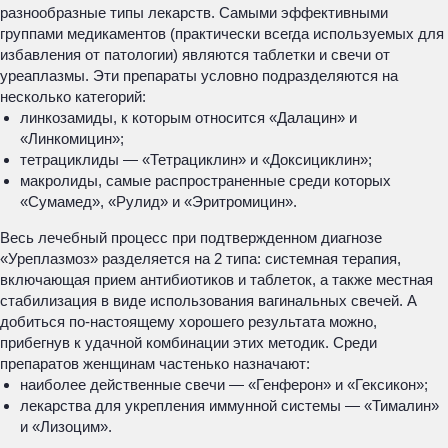
разнообразные типы лекарств. Самыми эффективными
группами медикаментов (практически всегда используемых для
избавления от патологии) являются таблетки и свечи от
уреаплазмы. Эти препараты условно подразделяются на
несколько категорий:
линкозамиды, к которым относится «Далацин» и
«Линкомицин»;
тетрациклиды — «Тетрациклин» и «Доксициклин»;
макролиды, самые распространенные среди которых
«Сумамед», «Рулид» и «Эритромицин».
Весь лечебный процесс при подтвержденном диагнозе
«Уреплазмоз» разделяется на 2 типа: системная терапия,
включающая прием антибиотиков и таблеток, а также местная
стабилизация в виде использования вагинальных свечей. А
добиться по-настоящему хорошего результата можно,
прибегнув к удачной комбинации этих методик. Среди
препаратов женщинам частенько назначают:
наиболее действенные свечи — «Генферон» и «Гексикон»;
лекарства для укрепления иммунной системы — «Тималин»
и «Лизоцим».