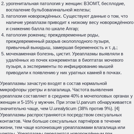
урогенитальная патология у женщин: ВЗОМТ, бесплодие,
воспаление бульбовагинальной железы;
патология новорождённых. Существуют данные о том, что
наличие уреаплазм приводит к низкому весу новорождённого
и снижению балла по шкале Апгар;
патология рожениц: преждевременные роды,
преждевременный разрыв околоплодного пузыря,
привычный выкидыш, замершая беременность и т. д.;
мочекаменная болезнь, цистит. Уреаплазмы выявляли в
удалённых из почек конкрементах в биоптатах мочевого
пузыря, а эксперименты по инфицированию мышей
приводили к появлению у них уратных камней в почках.
Уреаплазмы зачастую входят в состав нормальной
микрофлоры уретры и влагалища. Частота выявления
уреаплазм составляет в среднем 40% в мочеполовых органах у
женщин и 5-15% у мужчин. При этом
U.parvum
обнаруживается
значительно чаще, чем
U.urealyticum
(38% против 9%). [4]
Уреаплазмы распространяются посредством сексуальных
контактов. Чем больше сексуальных партнёров в течение
жизни, тем чаще колонизация уреаплазмами влагалища или
уретры. Уреаплазмы передаются новорождённым при