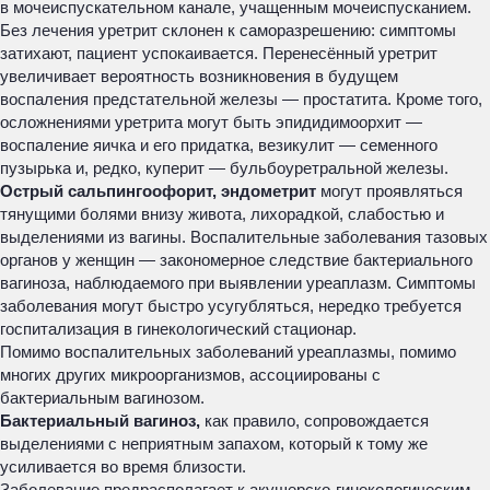
в мочеиспускательном канале, учащенным мочеиспусканием.
Без лечения уретрит склонен к саморазрешению: симптомы
затихают, пациент успокаивается. Перенесённый уретрит
увеличивает вероятность возникновения в будущем
воспаления предстательной железы — простатита. Кроме того,
осложнениями уретрита могут быть эпидидимоорхит —
воспаление яичка и его придатка, везикулит — семенного
пузырька и, редко, куперит — бульбоуретральной железы.
Острый сальпингоофорит, эндометрит
могут проявляться
тянущими болями внизу живота, лихорадкой, слабостью и
выделениями из вагины. Воспалительные заболевания тазовых
органов у женщин — закономерное следствие бактериального
вагиноза, наблюдаемого при выявлении уреаплазм. Симптомы
заболевания могут быстро усугубляться, нередко требуется
госпитализация в гинекологический стационар.
Помимо воспалительных заболеваний уреаплазмы, помимо
многих других микроорганизмов, ассоциированы с
бактериальным вагинозом.
Бактериальный вагиноз,
как правило, сопровождается
выделениями с неприятным запахом, который к тому же
усиливается во время близости.
Заболевание предрасполагает к акушерско-гинекологическим