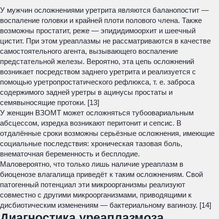
У мужчин осложнениями уретрита являются баланопостит —
воспаление головки и крайней плоти полового члена. Также
возможны простатит, реже — эпидидимоорхит и шеечный
цистит. При этом уреаплазмы не рассматриваются в качестве
самостоятельного агента, вызывающего воспаление
предстательной железы. Вероятно, эта цепь осложнений
возникает посредством заднего уретрита и реализуется с
помощью уретропростатического рефлюкса, т. е. заброса
содержимого задней уретры в ацинусы простаты и
семявыносящие протоки. [13]
У женщин ВЗОМТ может осложняться тубоовариальным
абсцессом, изредка возникают перитонит и сепсис. В
отдалённые сроки возможны серьёзные осложнения, имеющие
социальные последствия: хроническая тазовая боль,
внематочная беременность и бесплодие.
Маловероятно, что только лишь наличие уреаплазм в
биоценозе влагалища приведёт к таким осложнениям. Свой
патогенный потенциал эти микроорганизмы реализуют
совместно с другими микроорганизмами, приводящими к
дисбиотическим изменениям — бактериальному вагинозу. [14]
Диагностика уреаплазмоза