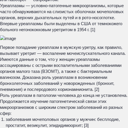
Уреаплазмы — условно-патогенные микроорганизмы, которые
часто обнаруживаются на слизистых оболочках мочеполовых
органов, верхних дыхательных путей и в рото-носоглотке.
Впервые уреаплазмы были выделены в США от темнокожего
больного негонококковым уретритом в 1954 г. [1]
Первое попадание уреаплазм в мужскую уретру, как правило,
вызывает уретрит — воспаление мочеиспускательного канала.
Имеются данные о том, что у женщин уреаплазмы
ассоциированы с острыми воспалительными заболеваниями
органов малого таза (ВЗОМТ), а также с бактериальным
вагинозом. Доказана роль уреаплазм в возникновении
бронхолегочных заболеваний у новорожденных (бронхит,
пневмония) и послеродового хорионамнионита. [2]
Роль уреаплазм в патологии человека до конца не установлена.
Продолжается изучение патогенетической связи этих
микроорганизмов с широким спектром заболеваний из разных
сфер:
заболевания мочеполовых органов у мужчин: бесплодие,
простатит, везикулит, эпидидимоорхит; [3]