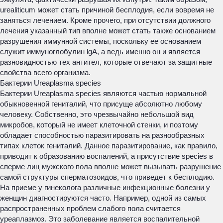
urealiticum может стать причиной бесплодия, если вовремя не
заняться лечением. Кроме прочего, при отсутствии должного
лечения указанный тип вполне может стать также основанием
разрушения иммунной системы, поскольку ее основанием
служит иммуноглобулин lgA, а ведь именно он и является
разновидностью тех антител, которые отвечают за защитные
свойства всего организма.
Бактерии Ureaplasma species
Бактерии Ureaplasma species являются частью нормальной
обыкновенной гениталий, что присуще абсолютно любому
человеку. Собственно, это чрезвычайно небольшой вид
микробов, который не имеет клеточной стенки, и поэтому
обладает способностью паразитировать на разнообразных
типах клеток гениталий. Данное паразитирование, как правило,
приводит к образованию воспалений, а присутствие species в
сперме лиц мужского пола вполне может вызывать разрушение
самой структуры сперматозоидов, что приведет к бесплодию.
На приеме у гинеколога различные инфекционные болезни у
женщин диагностируются часто. Например, одной из самых
распространенных проблем слабого пола считается
уреаплазмоз. Это заболевание является воспалительной