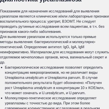
Показанием для назначения исследований для выявления
уреаплазм являются клинические и/или лабораторные признаки
воспалительного процесса: уретрит, ВЗОМТ. Не следует
проводить рутинные исследования всем пациентам, в т.ч. без
признаков какого-либо заболевания.
Для выявления уреаплазм используются только прямые
методы выявления: бактериологический и молекулярно-
генетический. Определение антител: IgG, IgA, IgM
неинформативно. Материалом для исследования могут служить
отделяемое мочеполовых органов, моча, вагинальный секрет и
др.
Бактериологическое исследование позволяет определить
концентрацию микроорганизмов, но не различает виды
Ureaplasma urealyticum
и
Ureaplasma parvum
. В случае
положительного результата будет обозначено: «Получен
рост
Ureaplasma urealyticum
в концентрации 10 х КОЕ/мл»,
что может означать и
U.urealyticum
, и
U.parvum.
Молекулярно-генетическое исследование определяет
уреаплазмы с точностью до вида. При этом более
современное количественное исследование в реальном