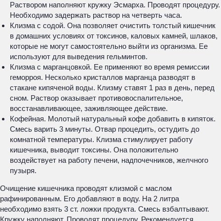
Раствором наполняют кружку Эсмарха. Проводят процедуру.
Необходимо задержать раствор на четверть часа.
Клизма с содой. Она позволяет очистить толстый кишечник
в домашних условиях от токсинов, каловых камней, шлаков,
которые не могут самостоятельно выйти из организма. Ее
используют для выведения гельминтов.
Клизма с марганцовкой. Ее применяют во время ремиссии
геморроя. Несколько кристаллов марганца разводят в
стакане кипяченой воды. Клизму ставят 1 раз в день, перед
сном. Раствор оказывает противовоспалительное,
восстанавливающее, заживляющее действие.
Кофейная. Молотый натуральный кофе добавить в кипяток.
Смесь варить 3 минуты. Отвар процедить, остудить до
комнатной температуры. Клизма стимулирует работу
кишечника, выводит токсины. Она положительно
воздействует на работу печени, надпочечников, желчного
пузыря.
Очищение кишечника проводят клизмой с маслом
рафинированным. Его добавляют в воду. На 2 литра
необходимо взять 3 ст. ложки продукта. Смесь взбалтывают.
Кружку наполняют. Проводят процедуру. Рекомендуется