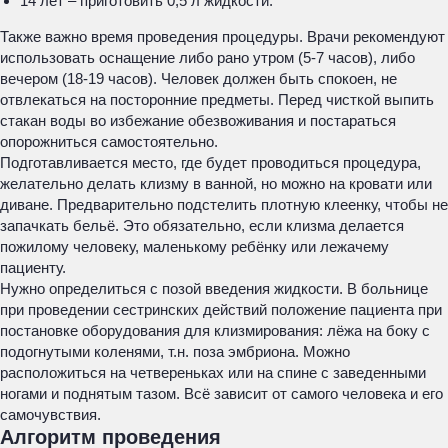
14 лет – приготовить 0,5 л жидкости.
Также важно время проведения процедуры. Врачи рекомендуют
использовать оснащение либо рано утром (5-7 часов), либо
вечером (18-19 часов). Человек должен быть спокоен, не
отвлекаться на посторонние предметы. Перед чисткой выпить
стакан воды во избежание обезвоживания и постараться
опорожниться самостоятельно.
Подготавливается место, где будет проводиться процедура,
желательно делать клизму в ванной, но можно на кровати или
диване. Предварительно подстелить плотную клеенку, чтобы не
запачкать бельё. Это обязательно, если клизма делается
пожилому человеку, маленькому ребёнку или лежачему
пациенту.
Нужно определиться с позой введения жидкости. В больнице
при проведении сестринских действий положение пациента при
постановке оборудования для клизмирования: лёжа на боку с
подогнутыми коленями, т.н. поза эмбриона. Можно
расположиться на четвереньках или на спине с заведенными
ногами и поднятым тазом. Всё зависит от самого человека и его
самочувствия.
Алгоритм проведения