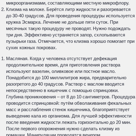
микроорганизмами, составляющими местную микрофлору.
Клизма на молоке. Берётся литр жидкости и разогревается
до 30-40 градусов. Для проведения процедуры используется
кружка Эсмарха. Лечение не дольше пяти суток. При
месячных такую процедуру не проводят. Нужно подождать
три дня. Эффективно устраняется запор, схлопываются
пузырьки газа. Отмечается, что клизма хорошо помогает при
сухих кожных покровах.
Масляная. Когда у человека отсутствует дефекация
продолжительное время, для приготовления раствора
используют вазелин, оливковое или постное масло.
Понадобится до 100 миллилитров жира, предварительно
разогретого до 40 градусов. Раствор с маслом вводится
непосредственно в кишечник с помощью спринцовки.
Глубина проникновения – от 8 до 10 сантиметров. Процедура
проводится спринцовкой: путём обволакивания фекальных
масс и расслабления стенок кишечника, благоприятствует
выведению кала из организма. Для лучшей эффективности
после введения жидкости лежать горизонтально до 20 мин.
После первого опорожнения нужно сделать клизму из
ромашки. Манипуляции проводятся вечером.