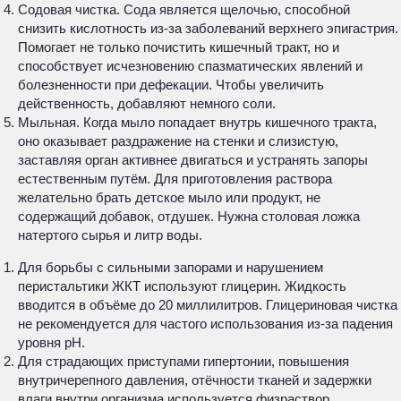
Содовая чистка. Сода является щелочью, способной
снизить кислотность из-за заболеваний верхнего эпигастрия.
Помогает не только почистить кишечный тракт, но и
способствует исчезновению спазматических явлений и
болезненности при дефекации. Чтобы увеличить
действенность, добавляют немного соли.
Мыльная. Когда мыло попадает внутрь кишечного тракта,
оно оказывает раздражение на стенки и слизистую,
заставляя орган активнее двигаться и устранять запоры
естественным путём. Для приготовления раствора
желательно брать детское мыло или продукт, не
содержащий добавок, отдушек. Нужна столовая ложка
натертого сырья и литр воды.
Для борьбы с сильными запорами и нарушением
перистальтики ЖКТ используют глицерин. Жидкость
вводится в объёме до 20 миллилитров. Глицериновая чистка
не рекомендуется для частого использования из-за падения
уровня рН.
Для страдающих приступами гипертонии, повышения
внутричерепного давления, отёчности тканей и задержки
влаги внутри организма используется физраствор.