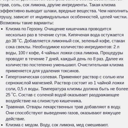
трав, соль, сок лимона, другие ингредиенты. Такая клизма
эффективно выводит шлаки, вредные вещества. Чем наполнить
грушу, зависит от индивидуальных особенностей, целей чистки.
Возможны такие варианты:
Клизма по Герзону. Очищение кишечника проводится
несколько раз в течение суток. Кипяченая вода остужается
до 38 ˚С. Добавляется лимонный сок, зеленый кофе, стакан
сока свеклы. Необходимое количество ингредиентов: 2 л
воды, 100 г кофе, 4 чайных ложки сока лимона. Процедуры
проводят в течение 7 дней, каждый день по 8 раз. Далее их
количество постепенно уменьшают. Очистительная клизма
применяется для удаления токсинов.
Гипертоническая солевая. Применяют раствор с солью или
сернокислой магнезией. Раствор состоит из 1 чайной ложки
соли, 0,5 л воды. Температура клизмы должна быть не более
25 ˚С. Состав с соленой водой оказывает раздражающее
воздействие на слизистую кишечника.
Травяная. Отвары лекарственных трав добавляют в воду.
Они способствуют выведению газов, оказывают вяжущее
действие.
Клизма с медом. Воду, сок лимона, мед смешивают.