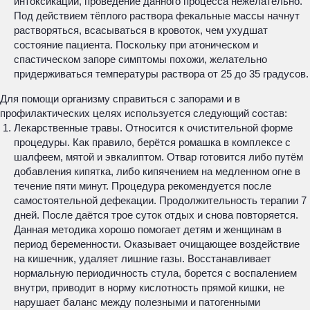
интоксикации, проведение данного процесса нежелательно.
Под действием тёплого раствора фекальные массы начнут
растворяться, всасываться в кровоток, чем ухудшат
состояние пациента. Поскольку при атоническом и
спастическом запоре симптомы похожи, желательно
придерживаться температуры раствора от 25 до 35 градусов.
Для помощи организму справиться с запорами и в
профилактических целях используется следующий состав:
Лекарственные травы. Относится к очистительной форме
процедуры. Как правило, берётся ромашка в комплексе с
шалфеем, мятой и эвкалиптом. Отвар готовится либо путём
добавления кипятка, либо кипячением на медленном огне в
течение пяти минут. Процедура рекомендуется после
самостоятельной дефекации. Продолжительность терапии 7
дней. После даётся трое суток отдых и снова повторяется.
Данная методика хорошо помогает детям и женщинам в
период беременности. Оказывает очищающее воздействие
на кишечник, удаляет лишние газы. Восстанавливает
нормальную периодичность стула, борется с воспалением
внутри, приводит в норму кислотность прямой кишки, не
нарушает баланс между полезными и патогенными