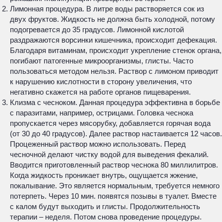
Лимонная процедура. В литре воды растворяется сок из
двух фруктов. Жидкость не должна быть холодной, потому
подогревается до 35 градусов. Лимонной кислотой
раздражаются ворсинки кишечника, происходит дефекация.
Благодаря витаминам, происходит укрепление стенок органа,
погибают патогенные микроорганизмы, глисты. Часто
пользоваться методом нельзя. Раствор с лимоном приводит
к нарушению кислотности в сторону увеличения, что
негативно скажется на работе органов пищеварения.
Клизма с чесноком. Данная процедура эффективна в борьбе
с паразитами, например, острицами. Головка чеснока
пропускается через мясорубку, добавляется горячая вода
(от 30 до 40 градусов). Далее раствор настаивается 12 часов.
Процеженный раствор можно использовать. Перед
чесночной делают чистку водой для выведения фекалий.
Вводится приготовленный раствор чеснока 80 миллилитров.
Когда жидкость проникает внутрь, ощущается жжение,
покалывание. Это является нормальным, требуется немного
потерпеть. Через 10 мин. появятся позывы в туалет. Вместе
с калом будут выходить и глисты. Продолжительность
терапии – неделя. Потом снова проведение процедуры.