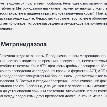
т эндометрит, сальпингит, оофорит. Речь идёт о воспалении ма
 Таблетки Метронидазола назначают пациентам наряду с компл
 восстановления пациента при сепсисе (заражении крови). Пре
дца при эндокардите. Лекарство устраняет воспаление оболоче
х антибиотиков, которые разрешено и рекомендуется применять
олевания.
 Метронидазола
. Почечная недостаточность. Перед назначением Метронидазола
 вещества выводится во время мочеиспускания, несостоятельно
особности печени. Как и 97% противомикробных препаратов, Ме
улярного проведения исследования крови на ферменты АСТ, АЛТ,
 преодолевает плацентарный барьер, насыщает материнское мол
эпилепсии. 5. Гастрит в стадии обострения – ограничивающий фа
ельного тракта. Особенно, у пациентов с ослабленным иммунит
а до установления причины состояния. Антибиотик нельзя комб
ал между введениями двух препаратов должен быть не менее 2 