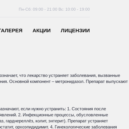
Пн-Сб: 09:00 - 21:00
Вс: 10:00 - 19:00
ГАЛЕРЕЯ
АКЦИИ
ЛИЦЕНЗИИ
означает, что лекарство устраняет заболевания, вызванные
ния. Основной компонент – метронидазол. Препарат выпускают
значают, если нужно устранить: 1. Состояния после
х явлений. 2. Инфекционные процессы, обусловленные
 гарднереллёз, колит, энтерит). Препарат устраняет
татит, орхоэпидидимит. 4. Гинекологические заболевания