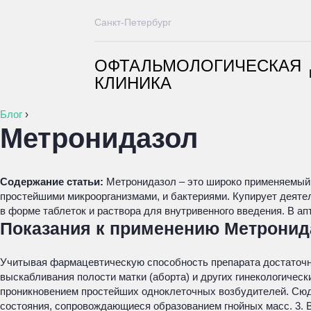
Санкт-Петербург
ОФТАЛЬМОЛОГИЧЕСКАЯ
КЛИНИКА
Блог
›
Метронидазол
Содержание статьи:
Метронидазол – это широко применяемый п
простейшими микроорганизмами, и бактериями. Купирует деяте
в форме таблеток и раствора для внутривенного введения. В а
Показания к применению Метронид
Учитывая фармацевтическую способность препарата достаточно
выскабливания полости матки (аборта) и других гинекологиче
проникновением простейших одноклеточных возбудителей. Сюда 
состояния, сопровождающиеся образованием гнойных масс. 3. В