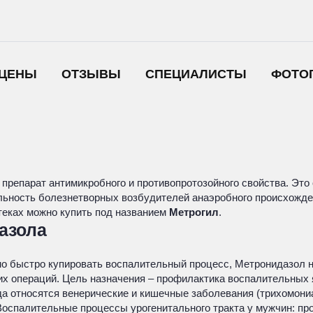
ЦЕНЫ
ОТЗЫВЫ
СПЕЦИАЛИСТЫ
ФОТО
репарат антимикробного и противопротозойного свойства. Это 
льность болезнетворных возбудителей анаэробного происхожде
птеках можно купить под названием
Метрогил
.
азола
 быстро купировать воспалительный процесс, Метронидазол на
ских операций. Цель назначения – профилактика воспалительны
относятся венерические и кишечные заболевания (трихомониаз,
оспалительные процессы урогенитального тракта у мужчин: прос