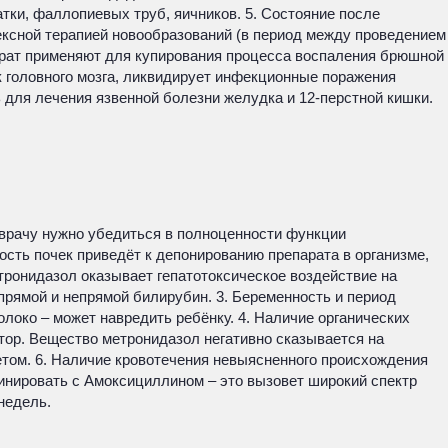
тки, фаллопиевых труб, яичников. 5. Состояние после
ексной терапией новообразований (в период между проведением
парат применяют для купирования процесса воспаления брюшной
к головного мозга, ликвидирует инфекционные поражения
 для лечения язвенной болезни желудка и 12-перстной кишки.
 врачу нужно убедиться в полноценности функции
сть почек приведёт к депонированию препарата в организме,
тронидазол оказывает гепатотоксическое воздействие на
 прямой и непрямой билирубин. 3. Беременность и период
око – может навредить ребёнку. 4. Наличие органических
ктор. Вещество метронидазол негативно сказывается на
етом. 6. Наличие кровотечения невыясненного происхождения
инировать с Амоксициллином – это вызовет широкий спектр
недель.