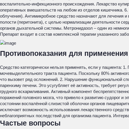
воспалительно-инфекционного происхождения. Лекарство купируе
оперативных вмешательств на любом из отделов кишечника. 6.
облучения). Антимикробное средство назначают для лечения и
полости (перитонита), с целью нормализации деятельности сер
органов дыхательной системы. Метронидазол – один из немноги
Препарат входит в состав комплексной терапии указанного заб
Противопоказания для применения
Средство категорически нельзя применять, если у пациента: 1
мочевыделительного тракта пациента. Поскольку 80% активного
что вызовет ряд осложнений. 2. Нарушение функциональной сп
паренхиму печени. Это усугубляет её активность, требует рег
грудного вскармливания. Активный компонент беспрепятственно
поражений головного мозга, что привело к развитию судорог и 
состоянии воспалённой слизистой оболочки органов пищеварит
исключает возможность использования лекарственного средств
неблагоприятных последствий для организма пациента. Интерв
Частые вопросы