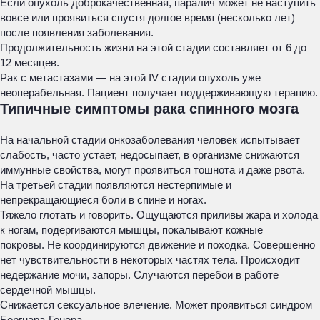
Если опухоль доброкачественная, паралич может не наступить
вовсе или проявиться спустя долгое время (несколько лет)
после появления заболевания.
Продолжительность жизни на этой стадии составляет от 6 до
12 месяцев.
Рак с метастазами — на этой IV стадии опухоль уже
неоперабельная. Пациент получает поддерживающую терапию.
Типичные симптомы рака спинного мозга
На начальной стадии онкозаболевания человек испытывает
слабость, часто устает, недосыпает, в организме снижаются
иммунные свойства, могут проявиться тошнота и даже рвота.
На третьей стадии появляются нестерпимые и
непрекращающиеся боли в спине и ногах.
Тяжело глотать и говорить. Ощущаются приливы жара и холода
к ногам, подергиваются мышцы, покалывают кожные
покровы. Не координируются движение и походка. Совершенно
нет чувствительности в некоторых частях тела. Происходит
недержание мочи, запоры. Случаются перебои в работе
сердечной мышцы.
Снижается сексуальное влечение. Может проявиться синдром
Бергнара-Гонера.