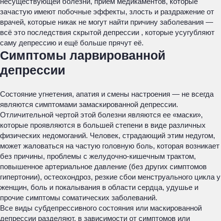
несуществующей болезни, приём медикаментов, которые
зачастую имеют побочные эффекты, злость и раздражение от
врачей, которые никак не могут найти причину заболевания —
всё это последствия скрытой депрессии , которые усугубляют
саму депрессию и ещё больше прячут её.
Симптомы ларвированной
депрессии
Состояние угнетения, апатия и смены настроения — не всегда
являются симптомами замаскированной депрессии.
Отличительной чертой этой болезни являются ее «маски»,
которые проявляются в большей степени в виде различных
физических недомоганий. Человек, страдающий этим недугом,
может жаловаться на частую головную боль, которая возникает
без причины, проблемы с желудочно-кишечным трактом,
повышенное артериальное давление (без других симптомов
гипертонии), остеохондроз, резкие сбои менструального цикла у
женщин, боль и покалывания в области сердца, удушье и
прочие симптомы соматических заболеваний.
Все виды субдепрессивного состояния или маскированной
депрессии разделяют, в зависимости от симптомов или