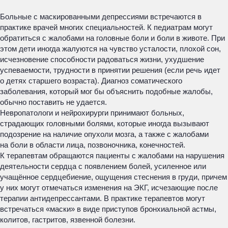
Больные с маскированными депрессиями встречаются в
практике врачей многих специальностей. К педиатрам могут
обратиться с жалобами на головные боли и боли в животе. При
этом дети иногда жалуются на чувство усталости, плохой сон,
исчезновение способности радоваться жизни, ухудшение
успеваемости, трудности в принятии решения (если речь идет
о детях старшего возраста). Диагноз соматического
заболевания, который мог бы объяснить подобные жалобы,
обычно поставить не удается.
Невропатологи и нейрохирурги принимают больных,
страдающих головными болями, которые иногда вызывают
подозрение на наличие опухоли мозга, а также с жалобами
на боли в области лица, позвоночника, конечностей.
К терапевтам обращаются пациенты с жалобами на нарушения
деятельности сердца с появлением болей, усиленное или
учащённое сердцебиение, ощущения стеснения в груди, причем
у них могут отмечаться изменения на ЭКГ, исчезающие после
терапии антидепрессантами. В практике терапевтов могут
встречаться «маски» в виде приступов бронхиальной астмы,
колитов, гастритов, язвенной болезни.