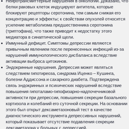
Нейротрансмиттерные нарушения в онкологии. Доказано, что
белки раковых клеток индуцируют антитела, которые
блокируют рецепторы серотонина, тем самым снижая его
концентрацию и эффекты; к свойствам опухолей относится
усиление метаболизма предшественника серотонина
(триптофана), что также приводит к недостатку этого
медиатора в синаптической щели.
Иммунный дефицит. Симптомы депрессии являются
привычным явлением после перенесенных инфекций из-за
нарушений иммунологического дисбаланса вследствие
активации выброса цитокинов.
Эндокринные нарушения. Депрессия может являться
следствием гипотиреоза, синдрома Иценко – Кушинга,
болезни Аддиссона и сахарного диабета. Подтверждена
связь эндокринных и психических нарушений вследствие
повышения гипоталамо-гипофизарно-надпочечниковой
активности при депрессии, повышения секреции базального
кортизола и колебаний его суточной секреции. На основании
этого был открыт дексаметазоновый тест в качестве
диагностического инструмента депрессивных нарушений,
который показывает отсутствие подавления секреции
дексаметазона у больных с депрессией.