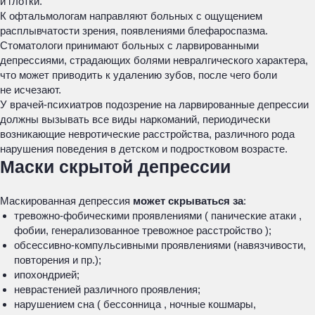
и глотки.
К офтальмологам направляют больных с ощущением
расплывчатости зрения, появлениями блефароспазма.
Стоматологи принимают больных с ларвированными
депрессиями, страдающих болями невралгического характера,
что может приводить к удалению зубов, после чего боли
не исчезают.
У врачей-психиатров подозрение на ларвированные депрессии
должны вызывать все виды наркоманий, периодически
возникающие невротические расстройства, различного рода
нарушения поведения в детском и подростковом возрасте.
Маски скрытой депрессии
Маскированная депрессия
может скрываться за
:
тревожно-фобическими проявлениями ( панические атаки ,
фобии, генерализованное тревожное расстройство );
обсессивно-компульсивными проявлениями (навязчивости,
повторения и пр.);
ипохондрией;
неврастенией различного проявления;
нарушением сна ( бессонница , ночные кошмары,