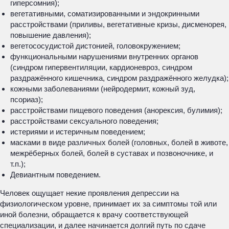
гиперсомния);
вегетативными, соматизированными и эндокринными
расстройствами (приливы, вегетативные кризы, дисменорея,
повышение давления);
вегетососудистой дистонией, головокружением;
функциональными нарушениями внутренних органов
(синдром гипервентиляции, кардионевроз, синдром
раздражённого кишечника, синдром раздражённого желудка);
кожными заболеваниями (нейродермит, кожный зуд,
псориаз);
расстройствами пищевого поведения (анорексия, булимия);
расстройствами сексуального поведения;
истериями и истеричным поведением;
масками в виде различных болей (головных, болей в животе,
межрёберных болей, болей в суставах и позвоночнике, и
т.п.);
Девиантным поведением.
Человек ощущает некие проявления депрессии на
физиологическом уровне, принимает их за симптомы той или
иной болезни, обращается к врачу соответствующей
специализации, и далее начинается долгий путь по сдаче