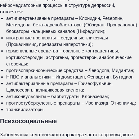
нейромедиаторные процессы в структуре депрессий,
относятся:
антигипертензивные препараты – Клонидин, Резерпин,
Метилдопа, бета-адреноблокаторы (Обзидан, Пропранолол),
блокаторы кальциевых каналов (Нифедипин);
инотропные препараты – сердечные гликозиды
(Прокаинамид, препараты наперстянки);
гормональные средства – оральные контрацептивы,
кортикостероиды, эстрогены, прогестерон, анаболические
стероиды;
противопаркинсонические средства – Леводопа, Мидантан;
НПВС и анальгетики – Индометацин, Фенацетин, Бутадион;
антибактериальные препараты – Гризеофульвин,
Циклосерин, налидиксовая кислота;
антиконвульсанты – барбитураты, Клоназепам;
противотуберкулезные препараты – Изониазид, Этионамид;
транквилизаторы.
Психосоциальные
Заболевания соматического характера часто сопровождаются