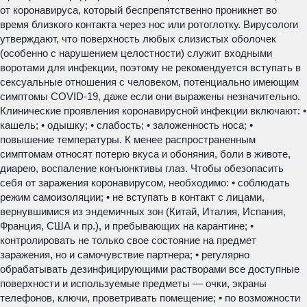
от коронавируса, который беспрепятственно проникнет во
время близкого контакта через нос или ротоглотку. Вирусологи
утверждают, что поверхность любых слизистых оболочек
(особенно с нарушением целостности) служит входными
воротами для инфекции, поэтому не рекомендуется вступать в
сексуальные отношения с человеком, потенциально имеющим
симптомы COVID-19, даже если они выражены незначительно.
Клинические проявления коронавирусной инфекции включают: •
кашель; • одышку; • слабость; • заложенность носа; •
повышение температуры. К менее распространенным
симптомам относят потерю вкуса и обоняния, боли в животе,
диарею, воспаление конъюнктивы глаз. Чтобы обезопасить
себя от заражения коронавирусом, необходимо: • соблюдать
режим самоизоляции; • не вступать в контакт с лицами,
вернувшимися из эндемичных зон (Китай, Италия, Испания,
Франция, США и пр.), и пребывающих на карантине; •
контролировать не только свое состояние на предмет
заражения, но и самочувствие партнера; • регулярно
обрабатывать дезинфицирующими растворами все доступные
поверхности и используемые предметы — очки, экраны
телефонов, ключи, проветривать помещение; • по возможности