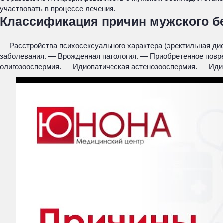
участвовать в процессе лечения.
Классификация причин мужского бе
— Расстройства психосексуального характера (эректильная д
заболевания. — Врожденная патология. — Приобретенное пов
олигозооспермия. — Идиопатическая астенозооспермия. — Идио