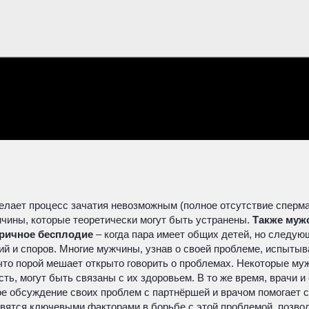
делает процесс зачатия невозможным (полное отсутствие сперма
ичины, которые теоретически могут быть устранены.
Также муж
ричное бесплодие
– когда пара имеет общих детей, но следую
й и споров. Многие мужчины, узнав о своей проблеме, испыты
что порой мешает открыто говорить о проблемах. Некоторые му
ть, могут быть связаны с их здоровьем. В то же время, врачи 
е обсуждение своих проблем с партнёршей и врачом помогает с
ятся ключевыми факторами в борьбе с этой проблемой, позвол