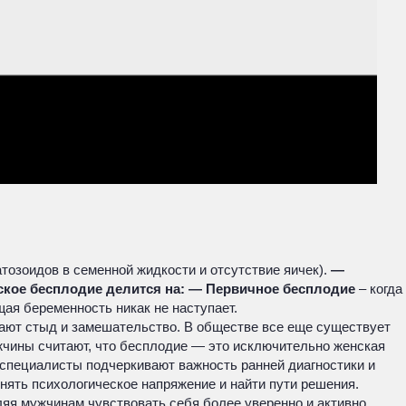
тозоидов в семенной жидкости и отсутствие яичек).
—
ское бесплодие делится на:
— Первичное бесплодие
– когда
щая беременность никак не наступает.
вают стыд и замешательство. В обществе все еще существует
жчины считают, что бесплодие — это исключительно женская
и специалисты подчеркивают важность ранней диагностики и
нять психологическое напряжение и найти пути решения.
яя мужчинам чувствовать себя более уверенно и активно