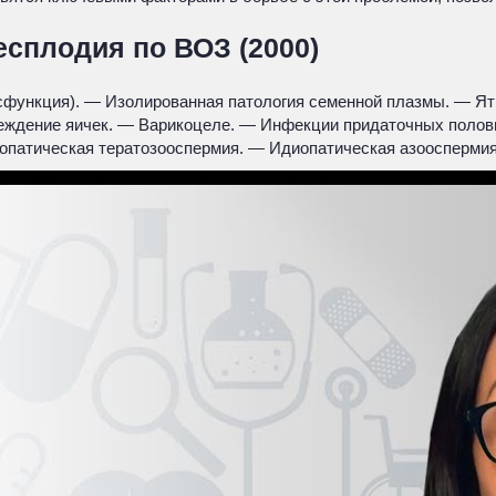
сплодия по ВОЗ (2000)
исфункция). — Изолированная патология семенной плазмы. — Я
реждение яичек. — Варикоцеле. — Инфекции придаточных поло
патическая тератозооспермия. — Идиопатическая азооспермия.