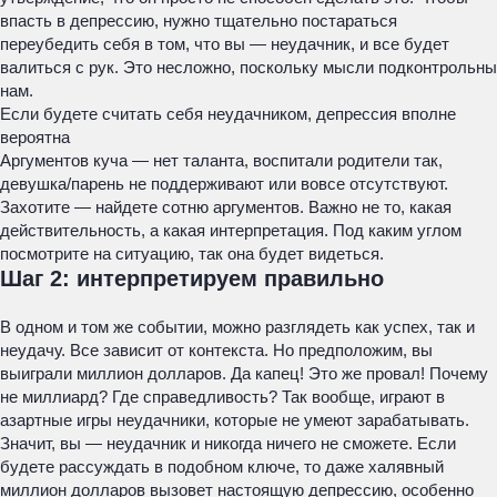
впасть в депрессию, нужно тщательно постараться
переубедить себя в том, что вы — неудачник, и все будет
валиться с рук. Это несложно, поскольку мысли подконтрольны
нам.
Если будете считать себя неудачником, депрессия вполне
вероятна
Аргументов куча — нет таланта, воспитали родители так,
девушка/парень не поддерживают или вовсе отсутствуют.
Захотите — найдете сотню аргументов. Важно не то, какая
действительность, а какая интерпретация. Под каким углом
посмотрите на ситуацию, так она будет видеться.
Шаг 2: интерпретируем правильно
В одном и том же событии, можно разглядеть как успех, так и
неудачу. Все зависит от контекста. Но предположим, вы
выиграли миллион долларов. Да капец! Это же провал! Почему
не миллиард? Где справедливость? Так вообще, играют в
азартные игры неудачники, которые не умеют зарабатывать.
Значит, вы — неудачник и никогда ничего не сможете. Если
будете рассуждать в подобном ключе, то даже халявный
миллион долларов вызовет настоящую депрессию, особенно