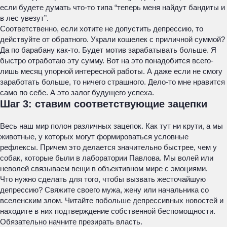
если будете думать что-то типа “теперь меня найдут бандиты и
в лес увезут”.
Соответственно, если хотите не допустить депрессию, то
действуйте от обратного. Украли кошелек с приличной суммой?
Да по барабану как-то. Будет мотив зарабатывать больше. Я
быстро отработаю эту сумму. Вот на это понадобится всего-
лишь месяц упорной интересной работы. А даже если не смогу
заработать больше, то ничего страшного. Дело-то мне нравится
само по себе. А это залог будущего успеха.
Шаг 3: ставим соответствующие зацепки
Весь наш мир полон различных зацепок. Как тут ни крути, а мы
животные, у которых могут формироваться условные
рефлексы. Причем это делается значительно быстрее, чем у
собак, которые были в лаборатории Павлова. Мы волей или
неволей связываем вещи в объективном мире с эмоциями.
Что нужно сделать для того, чтобы вызвать жесточайшую
депрессию? Свяжите своего мужа, жену или начальника со
вселенским злом. Читайте побольше депрессивных новостей и
находите в них подтверждение собственной беспомощности.
Обязательно начните презирать власть.