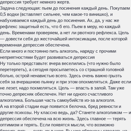
депрессия требует немного жертв.
Задача следующая: пьем до посинения каждый день. Покупаем
0,5 водки (вставляет сильнее, чем какое-то винишко), и
набухиваемся каждый день до посинения. Ах, да, у нас же
рефлекс защитный есть, что б его. Пьем в меру, но каждый
день. Временами проверяем, а нет ли рвотного рефлекса. Цель
— довести себя до жесточайшей интоксикации, после которой
временная депрессия обеспечена.
Если много и постоянно пить алкоголь, наряду с прочими
неприятностями будет развиваться депрессия
Ну только представьте: вчера веселились (что нужно было
перетерпеть), а сегодня просыпаетесь со страшной головной
болью, острой ненавистью всего. Здесь очень важно грызть
себя за вчерашнюю пьянку и при этом опохмеляться. Даже если
не лезет, надо похмеляться. Цель — впасть в запой. Там уже
точно депресняк обеспечен. Нет ни одного счастливого
алкоголика. Большая часть самоубийств из-за алкоголя.
А на второй стадии еще появится белочка, бред ревности и
другие психозы. Ну классно ведь, да? Станете алкоголиком — и
депрессия обеспечена на всю жизнь. Здесь главное — терять
оптимизм и терять. Если появятся мысли, что возможно
бросить пить — гнать их в шею. Вы уже обречены страдать на