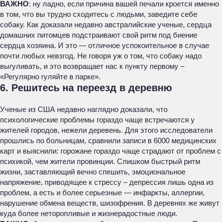
ВАЖНО
: ну ладно, если причина вашей печали кроется именно
в том, что вы трудно сходитесь с людьми, заведите себе
собаку. Как доказали недавно австралийские ученые, сердца
домашних питомцев подстраивают свой ритм под биение
сердца хозяина. И это — отличное успокоительное в случае
почти любых невзгод. Не говоря уж о том, что собаку надо
выгуливать, и это возвращает нас к пункту первому –
«Регулярно гуляйте в парке».
6. Решитесь на переезд в деревню
Ученые из США недавно наглядно доказали, что
психологические проблемы гораздо чаще встречаются у
жителей городов, нежели деревень. Для этого исследователи
прошлись по больницам, сравнили записи в 6000 медицинских
карт и выяснили: горожане гораздо чаще страдают от проблем с
психикой, чем жители провинции. Слишком быстрый ритм
жизни, заставляющий вечно спешить, эмоциональное
напряжение, приводящее к стрессу – депрессия лишь одна из
проблем, а есть и более серьезные — инфаркты, аллергии,
нарушение обмена веществ, шизофрения. В деревнях же живут
куда более неторопливые и жизнерадостные люди.