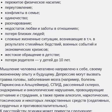
пережитое физическое насилие;
переутомление;
конфликты в семье;
одиночество;
разочарование;
недостаток любви и заботы в отношениях;
потеря близких людей;
сложные жизненные ситуации, возникающие в т.ч. в
результате стихийных бедствий, военных событий и
экономических кризисов;
жестокое обращение в детстве;
потеря родителя — у детей до 10 лет.
Мышление человека негативно направлено к себе, своему
жизненному опыту и будущему. Депрессию могут вызвать
травма головы, заболевания мозга (например, болезнь
Паркинсона и Альцгеймера), СПИД, рассеянный склероз,
эндокринные и онкологические нарушения, провоцирующие
отчаяние и страдания, а также прием алкоголя, наркотических,
токсических и некоторых лекарственных средств (седативных,
сердечных и противовоспалительных).
К расстройству психики может привести следующее: