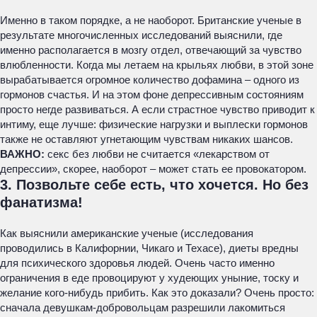
Именно в таком порядке, а не наоборот. Британские ученые в
результате многочисленных исследований выяснили, где
именно располагается в мозгу отдел, отвечающий за чувство
влюбленности. Когда мы летаем на крыльях любви, в этой зоне
вырабатывается огромное количество дофамина – одного из
гормонов счастья. И на этом фоне депрессивным состояниям
просто негде развиваться. А если страстное чувство приводит к
интиму, еще лучше: физические нагрузки и выплески гормонов
также не оставляют угнетающим чувствам никаких шансов.
ВАЖНО:
секс без любви не считается «лекарством от
депрессии», скорее, наоборот – может стать ее провокатором.
3. Позвольте себе есть, что хочется. Но без
фанатизма!
Как выяснили американские ученые (исследования
проводились в Калифорнии, Чикаго и Техасе), диеты вредны
для психического здоровья людей. Очень часто именно
ограничения в еде провоцируют у худеющих уныние, тоску и
желание кого-нибудь прибить. Как это доказали? Очень просто:
сначала девушкам-добровольцам разрешили лакомиться