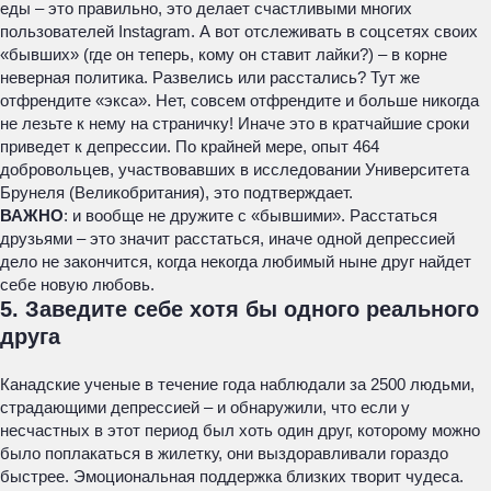
еды – это правильно, это делает счастливыми многих
пользователей Instagram. А вот отслеживать в соцсетях своих
«бывших» (где он теперь, кому он ставит лайки?) – в корне
неверная политика. Развелись или расстались? Тут же
отфрендите «экса». Нет, совсем отфрендите и больше никогда
не лезьте к нему на страничку! Иначе это в кратчайшие сроки
приведет к депрессии. По крайней мере, опыт 464
добровольцев, участвовавших в исследовании Университета
Брунеля (Великобритания), это подтверждает.
ВАЖНО
: и вообще не дружите с «бывшими». Расстаться
друзьями – это значит расстаться, иначе одной депрессией
дело не закончится, когда некогда любимый ныне друг найдет
себе новую любовь.
5. Заведите себе хотя бы одного реального
друга
Канадские ученые в течение года наблюдали за 2500 людьми,
страдающими депрессией – и обнаружили, что если у
несчастных в этот период был хоть один друг, которому можно
было поплакаться в жилетку, они выздоравливали гораздо
быстрее. Эмоциональная поддержка близких творит чудеса.