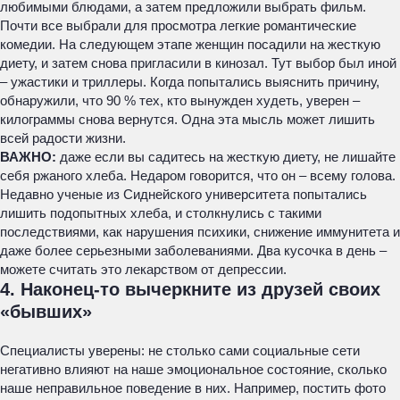
любимыми блюдами, а затем предложили выбрать фильм.
Почти все выбрали для просмотра легкие романтические
комедии. На следующем этапе женщин посадили на жесткую
диету, и затем снова пригласили в кинозал. Тут выбор был иной
– ужастики и триллеры. Когда попытались выяснить причину,
обнаружили, что 90 % тех, кто вынужден худеть, уверен –
килограммы снова вернутся. Одна эта мысль может лишить
всей радости жизни.
ВАЖНО:
даже если вы садитесь на жесткую диету, не лишайте
себя ржаного хлеба. Недаром говорится, что он – всему голова.
Недавно ученые из Сиднейского университета попытались
лишить подопытных хлеба, и столкнулись с такими
последствиями, как нарушения психики, снижение иммунитета и
даже более серьезными заболеваниями. Два кусочка в день –
можете считать это лекарством от депрессии.
4. Наконец-то вычеркните из друзей своих
«бывших»
Специалисты уверены: не столько сами социальные сети
негативно влияют на наше эмоциональное состояние, сколько
наше неправильное поведение в них. Например, постить фото