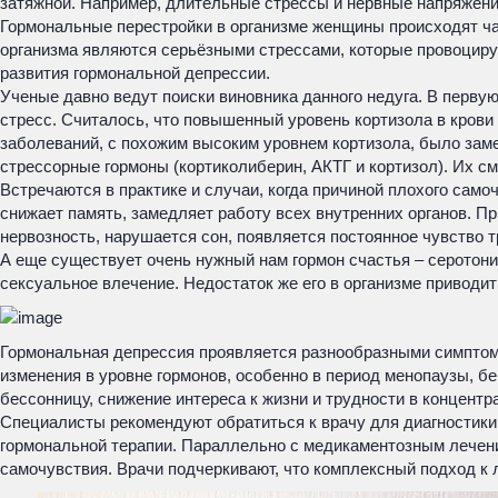
затяжной. Например, длительные стрессы и нервные напряжения
Гормональные перестройки в организме женщины происходят ча
организма являются серьёзными стрессами, которые провоциру
развития гормональной депрессии.
Ученые давно ведут поиски виновника данного недуга. В перву
стресс. Считалось, что повышенный уровень кортизола в крови 
заболеваний, с похожим высоким уровнем кортизола, было заме
стрессорные гормоны (кортиколиберин, АКТГ и кортизол). Их с
Встречаются в практике и случаи, когда причиной плохого сам
снижает память, замедляет работу всех внутренних органов. Пр
нервозность, нарушается сон, появляется постоянное чувство т
А еще существует очень нужный нам гормон счастья – серотонин
сексуальное влечение. Недостаток же его в организме приводит
Гормональная депрессия проявляется разнообразными симптомам
изменения в уровне гормонов, особенно в период менопаузы, б
бессонницу, снижение интереса к жизни и трудности в концентр
Специалисты рекомендуют обратиться к врачу для диагностики 
гормональной терапии. Параллельно с медикаментозным лечени
самочувствия. Врачи подчеркивают, что комплексный подход к 