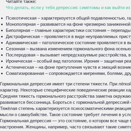
Читайте также:
Что делать, если у тебя депрессия: симптомы и как выйти и
Психотическая – характеризуется общей подавленностью, г
Монополярная – развивается на фоне чрезмерно заниженной 
Биполярная – главные характеристики состояния – перепады
Дистрофическая – проявляется в виде неуправляемых присту
Адинамическая – патологическое состояние проявляется в в
Сезонная – вызвана изменением гормонального фона осенью 
Послеродовая – вызывает непредсказуемые расстройства, в
Ироническая – особый вид патологии. Ирония – защитная ре
Астеническая – на фоне притупления чувств и эмоций возни
Соматизированная – сопровождается мигренями, болями, др
Гормональная депрессия имеет три степени тяжести. При лёгко
характер. Некоторые специфические поведенческие реакции ха
Средняя тяжесть гормонального расстройства заметна окружа
развивается бессонница. Бороться с гормональной депрессией
Тяжёлая степень характеризуется психосоматическими реакция
мысли о самоубийстве. Такое состояние требует лечения в усл
Гормональная депрессия — это состояние, о котором все чаще г
настроения. Женщины, например, часто связывают такие симпт