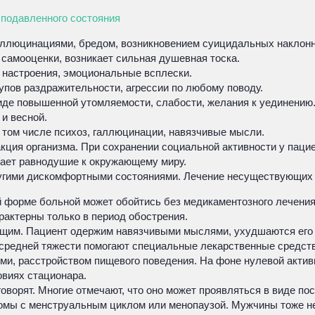
з подавленного состояния
аллюцинациями, бредом, возникновением суицидальных наклонн
самооценки, возникает сильная душевная тоска.
 настроения, эмоциональные всплески.
пов раздражительности, агрессии по любому поводу.
иде повышенной утомляемости, слабости, желания к уединению
и весной.
 том числе психоз, галлюцинации, навязчивые мысли.
акция организма. При сохранении социальной активности у пац
кает равнодушие к окружающему миру.
угими дискомфортными состояниями. Лечение несуществующих не
й форме больной может обойтись без медикаментозного лечения
рактерны только в период обострения.
ющим. Пациент одержим навязчивыми мыслями, ухудшаются его 
 средней тяжести помогают специальные лекарственные средств
ми, расстройством пищевого поведения. На фоне нулевой актив
овиях стационара.
оворят. Многие отмечают, что оно может проявляться в виде по
омы с менструальным циклом или менопаузой. Мужчины тоже не