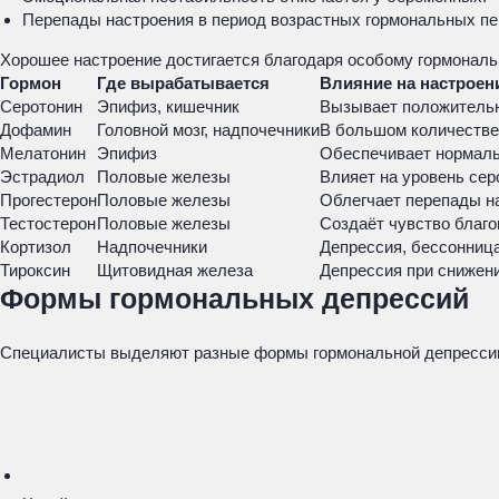
Перепады настроения в период возрастных гормональных пер
Хорошее настроение достигается благодаря особому гормональ
Гормон
Где вырабатывается
Влияние на настроен
Серотонин
Эпифиз, кишечник
Вызывает положитель
Дофамин
Головной мозг, надпочечники
В большом количестве
Мелатонин
Эпифиз
Обеспечивает нормаль
Эстрадиол
Половые железы
Влияет на уровень сер
Прогестерон
Половые железы
Облегчает перепады на
Тестостерон
Половые железы
Создаёт чувство благо
Кортизол
Надпочечники
Депрессия, бессонниц
Тироксин
Щитовидная железа
Депрессия при снижени
Формы гормональных депрессий
Специалисты выделяют разные формы гормональной депресси