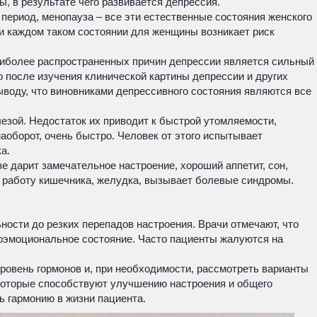
 в результате чего развивается депрессия.
период, менопауза – все эти естественные состояния женского
и каждом таком состоянии для женщины возникает риск
наиболее распространенных причин депрессии является сильный
о после изучения клинической картины депрессии и других
воду, что виновниками депрессивного состояния являются все
езой. Недостаток их приводит к быстрой утомляемости,
наоборот, очень быстро. Человек от этого испытывает
а.
е дарит замечательное настроение, хороший аппетит, сон,
ет работу кишечника, желудка, вызывает болевые синдромы.
ости до резких перепадов настроения. Врачи отмечают, что
ихоэмоциональное состояние. Часто пациенты жалуются на
ровень гормонов и, при необходимости, рассмотреть варианты
которые способствуют улучшению настроения и общего
ь гармонию в жизни пациента.