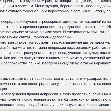
 приводят к нарушениям работы гипофиза и щитовидной железы,
ще, чем в мужском. Менструация, беременность, послеродовой 
ют активную гормональную перестройку в организме. Потому пр
ю очередь они изучают стрессорные гормоны, так как одной из 
— это и есть причина хронического упаднического состояния. Н
чено сильное отличие в симптомах. И специалисты пришли к вы
мело можно считать гормонами депрессии.
очувствия становятся гормоны, вырабатываемые щитовидной жел
и избытке же этого гормона депрессии весь организм работает, 
ревоги, неконтролируемая потеря веса, учащается пульс, одышк
. Как раз его присутствие в нашем организме в увеличенной доз
 к беспокойству, панике, беспричинному гневу, а также наруша
и, которые могут варьироваться от усталости и раздражительн
еременности или после родов, могут значительно влиять на пс
ации.
и определения причин депрессии. Важно провести анализы на у
ем полезны психотерапия и занятия физической активностью, 
лечению позволяет добиться лучших результатов и восстановит