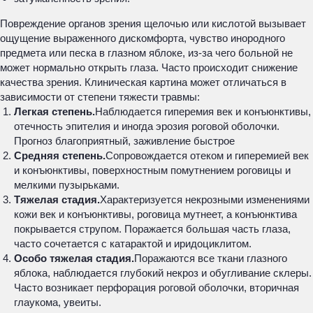
Повреждение органов зрения щелочью или кислотой вызывает
ощущение выраженного дискомфорта, чувство инородного
предмета или песка в глазном яблоке, из-за чего больной не
может нормально открыть глаза. Часто происходит снижение
качества зрения. Клиническая картина может отличаться в
зависимости от степени тяжести травмы:
Легкая степень.
Наблюдается гиперемия век и конъюнктивы,
отечность эпителия и иногда эрозия роговой оболочки.
Прогноз благоприятный, заживление быстрое
Средняя степень.
Сопровождается отеком и гиперемией век
и конъюнктивы, поверхностным помутнением роговицы и
мелкими пузырьками.
Тяжелая стадия.
Характеризуется некрозными изменениями
кожи век и конъюнктивы, роговица мутнеет, а конъюнктива
покрывается струпом. Поражается большая часть глаза,
часто сочетается с катарактой и иридоциклитом.
Особо тяжелая стадия.
Поражаются все ткани глазного
яблока, наблюдается глубокий некроз и обугливание склеры.
Часто возникает перфорация роговой оболочки, вторичная
глаукома, увеиты.