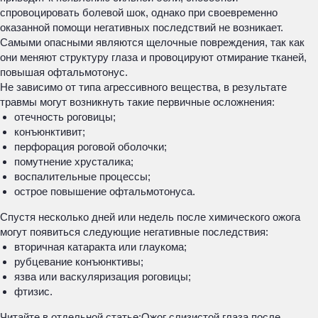
спровоцировать болевой шок, однако при своевременно
оказанной помощи негативных последствий не возникает.
Самыми опасными являются щелочные повреждения, так как
они меняют структуру глаза и провоцируют отмирание тканей,
повышая офтальмотонус.
Не зависимо от типа агрессивного вещества, в результате
травмы могут возникнуть такие первичные осложнения:
отечность роговицы;
конъюнктивит;
перфорация роговой оболочки;
помутнение хрусталика;
воспалительные процессы;
острое повышение офтальмотонуса.
Спустя несколько дней или недель после химического ожога
могут появиться следующие негативные последствия:
вторичная катаракта или глаукома;
рубцевание конъюнктивы;
язва или васкуляризация роговицы;
фтизис.
Читайте в отдельной статье:
Ожог слизистой глаза после