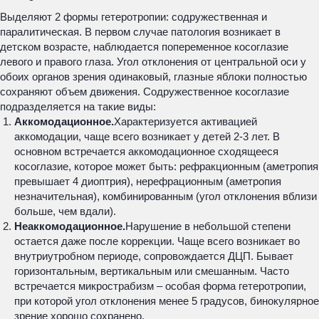
Выделяют 2 формы гетеротропии: содружественная и
паралитическая. В первом случае патология возникает в
детском возрасте, наблюдается попеременное косоглазие
левого и правого глаза. Угол отклонения от центральной оси у
обоих органов зрения одинаковый, глазные яблоки полностью
сохраняют объем движения. Содружественное косоглазие
подразделяется на такие виды:
Аккомодационное.
Характеризуется активацией
аккомодации, чаще всего возникает у детей 2-3 лет. В
основном встречается аккомодационное сходящееся
косоглазие, которое может быть: рефракционным (аметропия
превышает 4 диоптрия), нерефрационным (аметропия
незначительная), комбинированным (угол отклонения вблизи
больше, чем вдали).
Неаккомодационное.
Нарушение в небольшой степени
остается даже после коррекции. Чаще всего возникает во
внутриутробном периоде, сопровождается ДЦП. Бывает
горизонтальным, вертикальным или смешанным. Часто
встречается микрострабизм – особая форма гетеротропии,
при которой угол отклонения менее 5 градусов, бинокулярное
зрение хорошо сохранено.