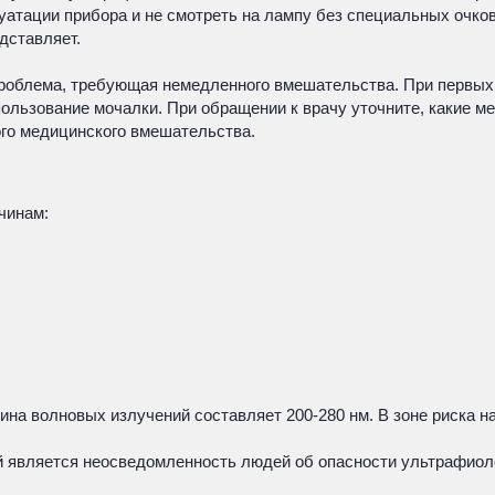
атации прибора и не смотреть на лампу без специальных очков
дставляет.
проблема, требующая немедленного вмешательства. При первых 
спользование мочалки. При обращении к врачу уточните, какие 
ого медицинского вмешательства.
чинам:
ина волновых излучений составляет 200-280 нм. В зоне риска н
й является неосведомленность людей об опасности ультрафиоле