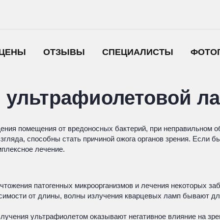
ЦЕНЫ
ОТЗЫВЫ
СПЕЦИАЛИСТЫ
ФОТО
и ультрафиолетовой ла
ния помещения от вредоносных бактерий, при неправильном об
гляда, способны стать причиной ожога органов зрения. Если б
мплексное лечение.
тожения патогенных микроорганизмов и лечения некоторых за
висимости от длины, волны излучения кварцевых ламп бывают д
злучения ультрафиолетом оказывают негативное влияние на зре