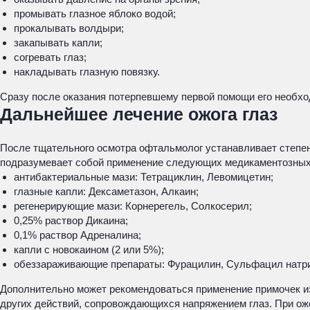
промывать глазное яблоко водой;
прокалывать волдыри;
закапывать капли;
согревать глаз;
накладывать глазную повязку.
Сразу после оказания потерпевшему первой помощи его необхо
Дальнейшее лечение ожога глаз
После тщательного осмотра офтальмолог устанавливает степен
подразумевает собой применение следующих медикаментозных
антибактериальные мази: Тетрациклин, Левомицетин;
глазные капли: Дексаметазон, Алкаин;
регенерирующие мази: Корнерегель, Солкосерил;
0,25% раствор Дикаина;
0,1% раствор Адреналина;
капли с новокаином (2 или 5%);
обеззараживающие препараты: Фурацилин, Сульфацил натр
Дополнительно может рекомендоваться применение примочек из
других действий, сопровождающихся напряжением глаз. При ож