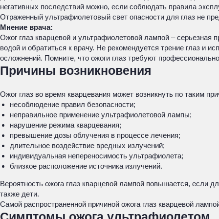
негативных последствий можно, если соблюдать правила эксплу
Отраженный ультрафиолетовый свет опасности для глаз не пре
Мнение врача:
Ожог глаз кварцевой и ультрафиолетовой лампой – серьезная 
водой и обратиться к врачу. Не рекомендуется трение глаз и и
осложнений. Помните, что ожоги глаз требуют профессиональн
Причины возникновения
Ожог глаз во время кварцевания может возникнуть по таким при
несоблюдение правил безопасности;
неправильное применение ультрафиолетовой лампы;
нарушение режима кварцевания;
превышение дозы облучения в процессе лечения;
длительное воздействие вредных излучений;
индивидуальная непереносимость ультрафиолета;
близкое расположение источника излучений.
Вероятность ожога глаз кварцевой лампой повышается, если дл
также дети.
Самой распространенной причиной ожога глаз кварцевой лампо
Симптомы ожога ультрафиолетом