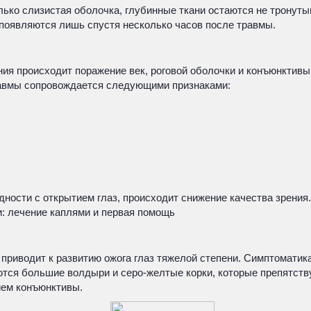
ько слизистая оболочка, глубинные ткани остаются не тронуты
 появляются лишь спустя несколько часов после травмы.
я происходит поражение век, роговой оболочки и конъюнктивы.
равмы сопровождается следующими признаками:
ности с открытием глаз, происходит снижение качества зрения.
ки: лечение каплями и первая помощь
риводит к развитию ожога глаз тяжелой степени. Симптоматик
ются большие волдыри и серо-желтые корки, которые препятств
ием конъюнктивы.