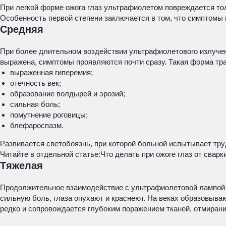
При легкой форме ожога глаз ультрафиолетом повреждается тол
Особенность первой степени заключается в том, что симптомы
Средняя
При более длительном воздействии ультрафиолетового излучени
выражена, симптомы проявляются почти сразу. Такая форма т
выраженная гиперемия;
отечность век;
образование волдырей и эрозий;
сильная боль;
помутнение роговицы;
блефароспазм.
Развивается светобоязнь, при которой больной испытывает труд
Читайте в отдельной статье:
Что делать при ожоге глаз от свар
Тяжелая
Продолжительное взаимодействие с ультрафиолетовой лампой п
сильную боль, глаза опухают и краснеют. На веках образовыва
редко и сопровождается глубоким поражением тканей, отмиран