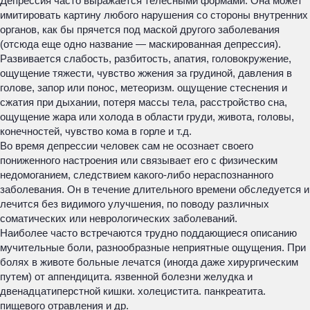
Депрессия часто выражается телесными формами. Она может
имитировать картину любого нарушения со стороны внутренних
органов, как бы прячется под маской другого заболевания
(отсюда еще одно название — маскированная депрессия).
Развивается слабость, разбитость, апатия, головокружение,
ощущение тяжести, чувство жжения за грудиной, давления в
голове, запор или понос, метеоризм. ощущение стеснения и
сжатия при дыхании, потеря массы тела, расстройство сна,
ощущение жара или холода в области груди, живота, головы,
конечностей, чувство кома в горле и т.д.
Во время депрессии человек сам не осознает своего
пониженного настроения или связывает его с физическим
недомоганием, следствием какого-либо нераспознанного
заболевания. Он в течение длительного времени обследуется и
лечится без видимого улучшения, по поводу различных
соматических или неврологических заболеваний.
Наиболее часто встречаются трудно поддающиеся описанию
мучительные боли, разнообразные неприятные ощущения. При
болях в животе больные лечатся (иногда даже хирургическим
путем) от аппендицита. язвенной болезни желудка и
двенадцатиперстной кишки. холецистита. панкреатита.
пищевого отравления и др.