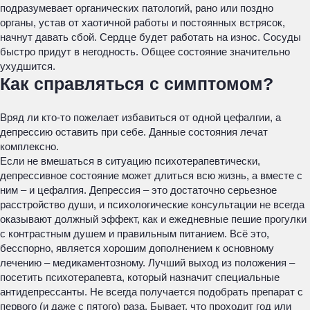
подразумевает органических патологий, рано или поздно
органы, устав от хаотичной работы и постоянных встрясок,
начнут давать сбой. Сердце будет работать на износ. Сосуды
быстро придут в негодность. Общее состояние значительно
ухудшится.
Как справляться с симптомом?
Вряд ли кто-то пожелает избавиться от одной цефалгии, а
депрессию оставить при себе. Данные состояния лечат
комплексно.
Если не вмешаться в ситуацию психотерапевтически,
депрессивное состояние может длиться всю жизнь, а вместе с
ним – и цефалгия. Депрессия – это достаточно серьезное
расстройство души, и психологические консультации не всегда
оказывают должный эффект, как и ежедневные пешие прогулки
с контрастным душем и правильным питанием. Всё это,
бесспорно, является хорошим дополнением к основному
лечению – медикаментозному. Лучший выход из положения –
посетить психотерапевта, который назначит специальные
антидепрессанты. Не всегда получается подобрать препарат с
первого (и даже с пятого) раза. Бывает, что проходит год или