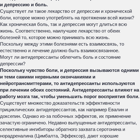
и депрессию и боль.
Существует ли такое лекарство от депрессии и хронической
боли, которое можно употреблять на протяжении всей жизни?
Как хроническая боль, так и депрессия могут длиться всю
жизнь. Соответственно, наилучшее лекарство от обеих
болезней то, которое можно принимать всю жизнь.
Поскольку между этими болезнями есть взаимосвязь, то
естественно и лечение должно быть взаимосвязанное.
Могут ли антидепрессанты облегчить боль и состояние
депрессии?
Поскольку чувство боли, и депрессия вызываются одними
и теми самими нервными окончаниями и
нейротрансмиттерами, то антидепрессанты используются
при лечении обоих состояний. Антидепрессанты влияют на
работу мозга так, чтобы уменьшить порог восприятия боли.
Существует множество доказательств эффективности
трициклических антидепрессантов, как например Евалин и
доксепин. Однако из-за побочных эффектов, их применение
зачастую ограничено. Недавно выпущенные антидепрессанты,
селективные ингибиторы обратного захвата серотонина и
норадреналина (Цимбалта, Эффексор), дают хорошие