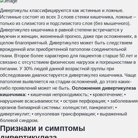
Дивертикулы классифицируются как истинные и ложные.
Истинные состоят из всех 3 слоев стенки кишечника, ложные –
только из слизистого и подслизистого слоя (без мышечного).
Дивертикулез кишечника в равной степени встречается у
мужчин и женщин, жизненный прогноз, даже при осложнениях, в
целом благоприятный. Дивертикулез может быть следствием
врожденной или приобретенной патологии соединительной
ткани. Второе более характерно для пациентов старше 50 лет и
связано с отсутствием физических нагрузок и погрешностями в
питании. У 30% людей данной возрастной группы при
обследовании диагностируется дивертикулез кишечника. Чаще
патология выявляется на стадии осложнений, до этого каких-
либо проявлений может не быть.
Осложнения дивертикулеза
кишечника:
• кишечная непроходимость; • кровотечение; •
нарушение всасываемости; • острая перфорация; • заболевания
органов билиарной системы: холецистит, панкреатит; •
дивертикулит; • опухолевая трансформация; • выраженный
болевой синдром.
Признаки и симптомы
дивертикулеза