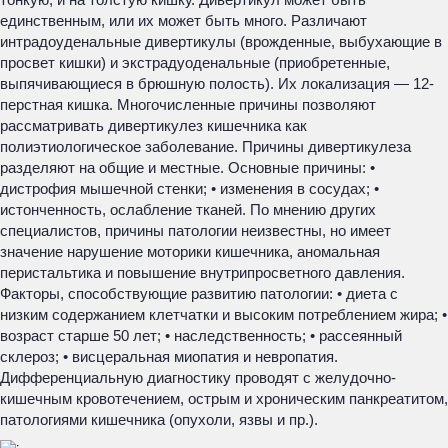
единственным, или их может быть много. Различают
интрадоуденальные дивертикулы (врожденные, выбухающие в
просвет кишки) и экстрадуоденальные (приобретенные,
выпячивающиеся в брюшную полость). Их локализация — 12-
перстная кишка. Многочисленные причины позволяют
рассматривать дивертикулез кишечника как
полиэтиологическое заболевание. Причины дивертикулеза
разделяют на общие и местные. Основные причины: •
дистрофия мышечной стенки; • изменения в сосудах; •
истонченность, ослабление тканей. По мнению других
специалистов, причины патологии неизвестны, но имеет
значение нарушение моторики кишечника, аномальная
перистальтика и повышение внутрипросветного давления.
Факторы, способствующие развитию патологии: • диета с
низким содержанием клетчатки и высоким потреблением жира; •
возраст старше 50 лет; • наследственность; • рассеянный
склероз; • висцеральная миопатия и невропатия.
Дифференциальную диагностику проводят с желудочно-
кишечным кровотечением, острым и хроническим панкреатитом,
патологиями кишечника (опухоли, язвы и пр.).