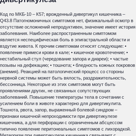
Код по МКБ-10 – К57; врожденный дивертикул кишечника –
Q43.8 Патогномоничных симптомов нет, физикальный осмотр в
отсутствие осложнений непродуктивен, значение имеет история
заболевания. Наиболее распространенным симптомом
является неспецифическая боль в эпигастральной области и
вздутие живота. К прочим симптомам относят следующие: •
появление примеси крови в кале; • кишечное кровотечение; •
нестабильный стул (чередование запора и диареи); • частые
позывы на дефекацию; • тошнота; • бледность кожных покровов
(анемия). Реакцией на патологический процесс со стороны
нервной системы может быть вялость, раздражительность,
бессонница. Некоторые из этих симптомов могут быть
проявлениями других, не связанных сопутствующих
заболеваний. Повышение температуры тела в сочетании с
усилением боли в животе характерно для дивертикулита.
Тошнота, рвота, запор, выраженный болевой синдром –
признаки кишечной непроходимости при дивертикулезе
кишечника, а для перфорации с ограниченным абсцессом
типично появление перитонеальных симптомов с лихорадкой.
Метеоризм при дивертикулезе кишечника связывают с