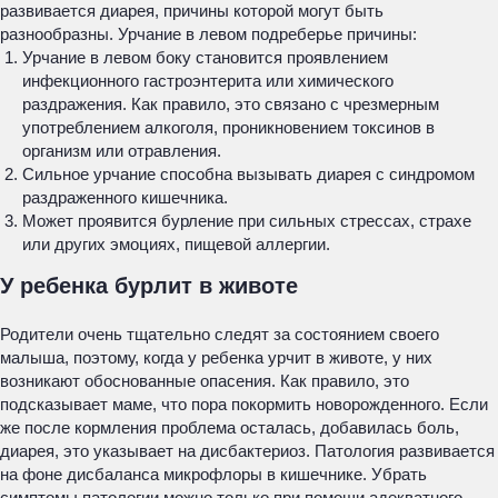
развивается диарея, причины которой могут быть
разнообразны. Урчание в левом подреберье причины:
Урчание в левом боку становится проявлением
инфекционного гастроэнтерита или химического
раздражения. Как правило, это связано с чрезмерным
употреблением алкоголя, проникновением токсинов в
организм или отравления.
Сильное урчание способна вызывать диарея с синдромом
раздраженного кишечника.
Может проявится бурление при сильных стрессах, страхе
или других эмоциях, пищевой аллергии.
У ребенка бурлит в животе
Родители очень тщательно следят за состоянием своего
малыша, поэтому, когда у ребенка урчит в животе, у них
возникают обоснованные опасения. Как правило, это
подсказывает маме, что пора покормить новорожденного. Если
же после кормления проблема осталась, добавилась боль,
диарея, это указывает на дисбактериоз. Патология развивается
на фоне дисбаланса микрофлоры в кишечнике. Убрать
симптомы патологии можно только при помощи адекватного