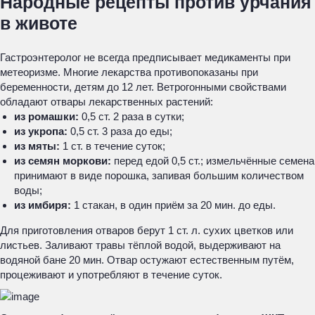
Народные рецепты против урчания
в животе
Гастроэнтеролог не всегда предписывает медикаменты при
метеоризме. Многие лекарства противопоказаны при
беременности, детям до 12 лет. Ветрогонными свойствами
обладают отвары лекарственных растений:
из ромашки:
0,5 ст. 2 раза в сутки;
из укропа:
0,5 ст. 3 раза до еды;
из мяты:
1 ст. в течение суток;
из семян моркови:
перед едой 0,5 ст.; измельчённые семена
принимают в виде порошка, запивая большим количеством
воды;
из имбиря:
1 стакан, в один приём за 20 мин. до еды.
Для приготовления отваров берут 1 ст. л. сухих цветков или
листьев. Заливают травы тёплой водой, выдерживают на
водяной бане 20 мин. Отвар остужают естественным путём,
процеживают и употребляют в течение суток.