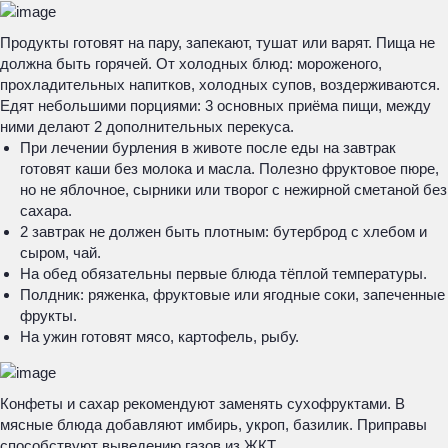
Продукты готовят на пару, запекают, тушат или варят. Пища не
должна быть горячей. От холодных блюд: мороженого,
прохладительных напитков, холодных супов, воздерживаются.
Едят небольшими порциями: 3 основных приёма пищи, между
ними делают 2 дополнительных перекуса.
При лечении бурления в животе после еды на завтрак
готовят каши без молока и масла. Полезно фруктовое пюре,
но не яблочное, сырники или творог с нежирной сметаной без
сахара.
2 завтрак не должен быть плотным: бутерброд с хлебом и
сыром, чай.
На обед обязательны первые блюда тёплой температуры.
Полдник: ряженка, фруктовые или ягодные соки, запеченные
фрукты.
На ужин готовят мясо, картофель, рыбу.
Конфеты и сахар рекомендуют заменять сухофруктами. В
мясные блюда добавляют имбирь, укроп, базилик. Приправы
способствуют выведению газов из ЖКТ.