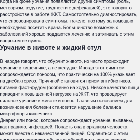
Когда на фоне урчания появляются другие симптомы (боль,
метеоризм, вздутие, трудности с дефекацией), это говорит о
расстройстве в работе ЖКТ. Самостоятельно диагностировать,
что спровоцировала симптомы, тяжело, поэтому за помощью
необходимо посетить врача. Большинство возможных
заболеваний хорошо поддаются лечению и затягивать с этим
вопросом не нужно.
Урчание в животе и жидкий стул
В народе говорят, что «бурчит живот», но часто происходит
урчание в кишечнике, а не желудке. Иногда этот симптом
сопровождается поносом, что практически на 100% указывает
на дисбактериоз. Причиной становится прием антибиотиков,
питание фаст-фудом (особенно на ходу). Низкое качество пищи
приводит к повышенной нагрузке на ЖКТ, что провоцирует
сильное урчание в животе и понос. Главным основанием для
возникновения болезни становится нарушение баланса
микрофлоры кишечника.
Диарея или понос, которые сопровождают урчание, вызваны,
как правило, инфекцией. Попасть она в организм человека
может вместе с некачественной пищей. Справиться с этим
симптомом помогают обычные абсорбенты, после приема