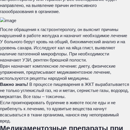
направлено, на выявление причин интенсивного
газообразования в организме.
После обращения к гастроэнтерологу, он выяснит причины
нарушений в работе желудка и назначит необходимое лечение
У больного берут кровь на общий, биохимический анализ и на
уровень сахара. Исследуют кал на яйца глист, выявляют
наличие патогенной микрофлоры. При необходимости
назначают УЗИ, рентген брюшной полости.
Врач назначает комплексное лечение: диету, физические
упражнения, предписывают медикаментозное лечение,
используются рецепты народной медицины.
Важно знать!
В процессе пищеварения в ЖКТ вырабатывается
не только углекислый газ, но и метан, сернистые газы, водород,
меркаптан. Все газы – токсичны.
Если проигнорировать бурление в животе после еды и не
прибегнуть к лечению, то ядовитые вещества начнут
всасываться в ткани организма, нанося ему непоправимый
вред.
Медикаментозные препараты при