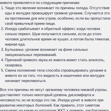
животе проявляется по следующим причинам:
Чаще это явление возникает по причины голода. Отсутствие
еды в желудке провоцирует громкое урчание. Случается это
на протяжении дня или утром, особенно, если вы пропустили
свой привычный прием пищи.
Иногда срабатывает и обратный эффект, когда человек
сильно переел. Шум получается сильнее, если до этого
человек длительное время не кушал, а потом была тяжелая,
жирная еда.
Бульканье, урчание возникает на фоне сильных
эмоциональных переживаний.
Причиной громкого звука из живота может стать алкоголь,
газировка.
Смена положения тела способа спровоцировать урчание в
животе из-за того, что жидкость в кишечнике или желудке
начинает переливаться.
Все эти причины не несут организму человека никакой угрозы,
доставляют только некоторый уровень дискомфорта и
неловкости, но не всегда это так. Иногда урчит в животе при
развитии некоторых болезней. Как правило, этот симптом
указывает на какие-то патологии ЖКТ, к примеру, дисбактериоз.