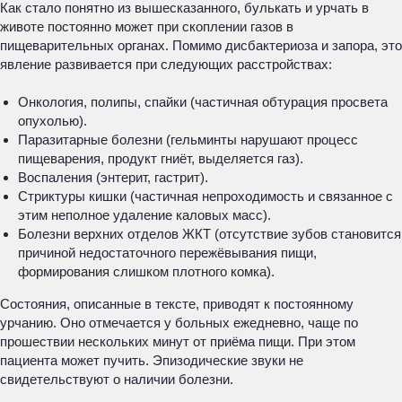
Как стало понятно из вышесказанного, булькать и урчать в
животе постоянно может при скоплении газов в
пищеварительных органах. Помимо дисбактериоза и запора, это
явление развивается при следующих расстройствах:
Онкология, полипы, спайки (частичная обтурация просвета
опухолью).
Паразитарные болезни (гельминты нарушают процесс
пищеварения, продукт гниёт, выделяется газ).
Воспаления (энтерит, гастрит).
Стриктуры кишки (частичная непроходимость и связанное с
этим неполное удаление каловых масс).
Болезни верхних отделов ЖКТ (отсутствие зубов становится
причиной недостаточного пережёвывания пищи,
формирования слишком плотного комка).
Состояния, описанные в тексте, приводят к постоянному
урчанию. Оно отмечается у больных ежедневно, чаще по
прошествии нескольких минут от приёма пищи. При этом
пациента может пучить. Эпизодические звуки не
свидетельствуют о наличии болезни.