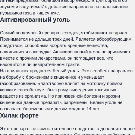
Аптеки предлагают большой выбор лекарств для борьбы со
звуком и вздутием. Их действие направлено на схлопывание
пузырьков газа в кишечнике.
Активированный уголь
Самый популярный препарат сегодня, чтобы живот не урчал.
Принимается не дольше трех дней. Является абсорбирующим
средством, способным вобрать вредные вещества,
находящиеся в желудке. Активированный уголь не принимают
вместе с прочими лекарствами, он поглощает все, что
находится в пищеварительном тракте.
На прилавках продается белый уголь. Этот сорбент направлен
на борьбу с брожением в кишечнике и уменьшает
газообразование. Благотворно влияет на моторику прямой
кишки и способствует быстрому выведению токсичных
веществ из организма. Но при язвенной болезни и эрозии
кишечника данные препараты запрещены. Белый уголь не
назначают беременным и детям младше 14 лет.
Хилак форте
Этот препарат не самостоятельное средство, а дополнительное
при лечении другими препаратами. Он смягчает их действия и