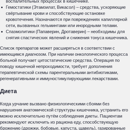
воспалительных процессах в кишечнике.
Гемостатики (Этамзилат, Викасол) – средства, ускоряющие
свёртывание крови и способствующие остановке
кровотечения. Назначаются при повреждениях капиллярной
сети, вызванных гельминтами или инородными телами.
Спазмолитики (Папаверин, Дротаверин) – необходимы для
снятия спастических явлений и снижения тонуса кишечника.
Список препаратов может расширяться в соответствии с
имеющимся диагнозом. При наличии онкологического процесса
больной получает цитостатические средства. Операция по
поводу кишечной непроходимости, требует дополнения
терапевтической схемы парентеральными антибиотиками,
регенеративными и иммуностимулирующими лекарствами.
Диета
Когда урчание вызвано физиологическими сбоями без
нарушения анатомической структуры кишечника, устранить его
можно исключительно путём соблюдения диеты. Пациентам
рекомендуют исключить из рациона еду, способствующую
брожению (дрожжи, бобовые, капуста, щавель), газированные