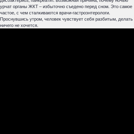
дисбактериоз, панкреатит. Возможная причина, почему ночью
урчат органы ЖКТ – избыточно съедено перед сном. Это самое
частое, с чем сталкиваются врачи-гастроэнтерологи.
Проснувшись утром, человек чувствует себя разбитым, делать
ничего не хочется.