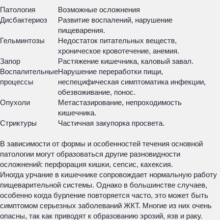
Патология
Возможные осложнения
Дисбактериоз
Развитие воспалений, нарушение
пищеварения.
Гельминтозы
Недостаток питательных веществ,
хроническое кровотечение, анемия.
Запор
Растяжение кишечника, каловый завал.
Воспалительные
Нарушение переработки пищи,
процессы
неспецифическая симптоматика инфекции,
обезвоживание, понос.
Опухоли
Метастазирование, непроходимость
кишечника.
Стриктуры
Частичная закупорка просвета.
В зависимости от формы и особенностей течения основной
патологии могут образоваться другие разновидности
осложнений: перфорация кишки, сепсис, кахексия.
Иногда урчание в кишечнике сопровождает нормальную работу
пищеварительной системы. Однако в большинстве случаев,
особенно когда бурление повторяется часто, это может быть
симптомом серьезных заболеваний ЖКТ. Многие из них очень
опасны, так как приводят к образованию эрозий, язв и раку.