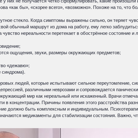
же у них не получается чётко сформулировать, какие произошли
а «как бы», «скорее всего», «возможно». Похоже на то, что бо
мутное стекло. Когда симптомы выражены сильно, он теряет чув
ь свой обычный маршрут из дома на работу, ему легко заблудить
а чувство нереальности перетекает в обострённое состояние и
овидение;
ются ощущения, звуки, размеры окружающих предметов;
тво «дежавю»;
 синдрома).
оровых людей, которые испытывают сильное переутомление, си
депрессией, различными неврозами и сопровождается панически
окружающий мир как нереальный или искаженный. Врачи отмечаю
ти в концентрации. Причины появления этого расстройства разн
ние должно быть комплексным и индивидуальным. Психотерапия
азначаются медикаменты для стабилизации состояния. Важно, ч