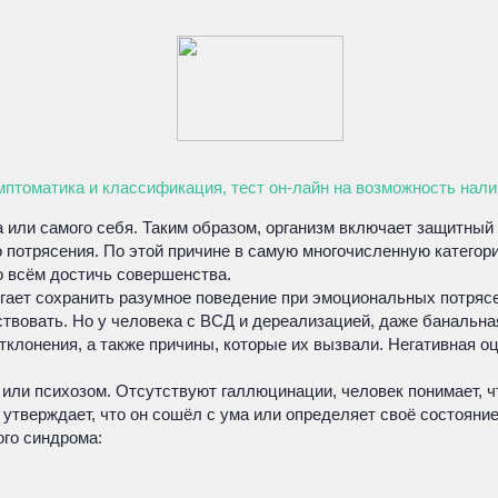
мптоматика и классификация, тест он-лайн на возможность нал
или самого себя. Таким образом, организм включает защитный 
отрясения. По этой причине в самую многочисленную категори
о всём достичь совершенства.
гает сохранить разумное поведение при эмоциональных потрясе
вовать. Но у человека с ВСД и дереализацией, даже банальная
тклонения, а также причины, которые их вызвали. Негативная 
ли психозом. Отсутствуют галлюцинации, человек понимает, чт
утверждает, что он сошёл с ума или определяет своё состояние,
ого синдрома: