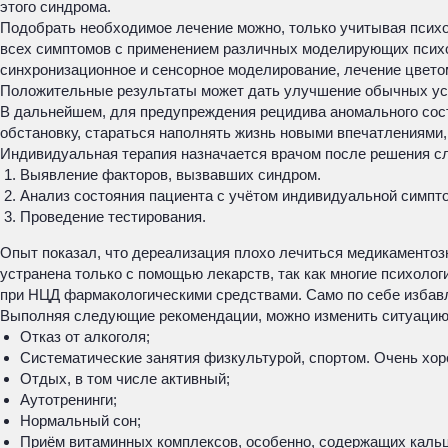
этого синдрома.
Подобрать необходимое лечение можно, только учитывая психо
всех симптомов с применением различных моделирующих психол
синхронизационное и сенсорное моделирование, лечение цветом
Положительные результаты может дать улучшение обычных усло
В дальнейшем, для предупреждения рецидива аномального сос
обстановку, стараться наполнять жизнь новыми впечатлениями
Индивидуальная терапия назначается врачом после решения с
Выявление факторов, вызвавших синдром.
Анализ состояния пациента с учётом индивидуальной симпт
Проведение тестирования.
Опыт показал, что дереализация плохо лечиться медикаментозн
устранена только с помощью лекарств, так как многие психоло
при НЦД фармакологическими средствами. Само по себе избавл
Выполняя следующие рекомендации, можно изменить ситуацию
Отказ от алкоголя;
Систематические занятия физкультурой, спортом. Очень хор
Отдых, в том числе активный;
Аутотренинги;
Нормальный сон;
Приём витаминных комплексов, особенно, содержащих кальц