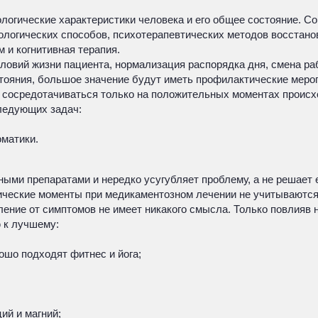
логические характеристики человека и его общее состояние. 
огических способов, психотерапевтических методов восстановл
 и когнитивная терапия.
вий жизни пациента, нормализация распорядка дня, смена раб
тояния, большое значение будут иметь профилактические меро
, сосредотачиваться только на положительных моментах происх
ледующих задач:
оматики.
ыми препаратами и нередко усугубляет проблему, а не решает е
гические моменты при медикаментозном лечении не учитываются.
ение от симптомов не имеет никакого смысла. Только повлияв 
 к лучшему:
ошо подходят фитнес и йога;
ий и магний;