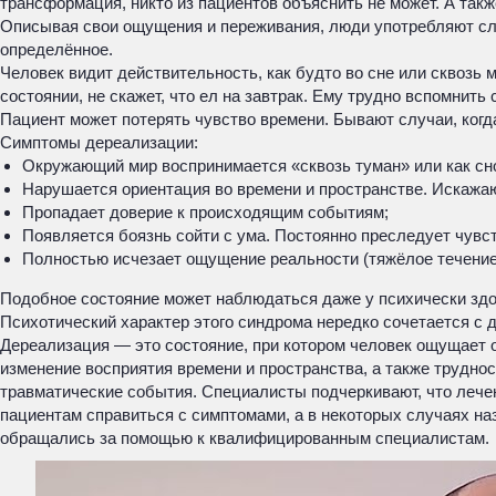
трансформация, никто из пациентов объяснить не может. А так
Описывая свои ощущения и переживания, люди употребляют слов
определённое.
Человек видит действительность, как будто во сне или сквозь 
состоянии, не скажет, что ел на завтрак. Ему трудно вспомнит
Пациент может потерять чувство времени. Бывают случаи, когд
Симптомы дереализации:
Окружающий мир воспринимается «сквозь туман» или как сн
Нарушается ориентация во времени и пространстве. Искажа
Пропадает доверие к происходящим событиям;
Появляется боязнь сойти с ума. Постоянно преследует чувс
Полностью исчезает ощущение реальности (тяжёлое течение
Подобное состояние может наблюдаться даже у психически зд
Психотический характер этого синдрома нередко сочетается с 
Дереализация — это состояние, при котором человек ощущает 
изменение восприятия времени и пространства, а также труднос
травматические события. Специалисты подчеркивают, что лече
пациентам справиться с симптомами, а в некоторых случаях н
обращались за помощью к квалифицированным специалистам.