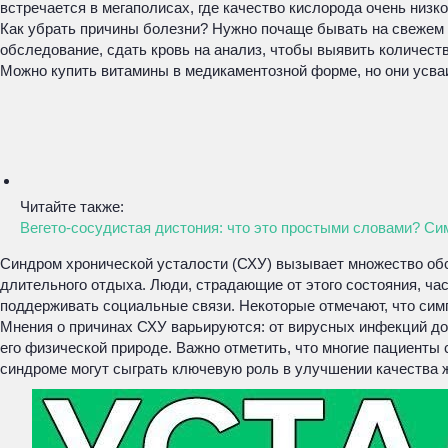
встречается в мегаполисах, где качество кислорода очень низко
Как убрать причины болезни? Нужно почаще бывать на свежем 
обследование, сдать кровь на анализ, чтобы выявить количест
Можно купить витамины в медикаментозной форме, но они усва
Читайте также:
Вегето-сосудистая дистония: что это простыми словами? Си
Синдром хронической усталости (СХУ) вызывает множество обсу
длительного отдыха. Люди, страдающие от этого состояния, ча
поддерживать социальные связи. Некоторые отмечают, что симп
Мнения о причинах СХУ варьируются: от вирусных инфекций до с
его физической природе. Важно отметить, что многие пациенты
синдроме могут сыграть ключевую роль в улучшении качества жи