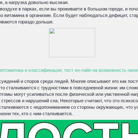
е, а нагрузка довольно высокая.
воздухе в парках, если вы проживаете в большом городе, и по
во витамина в организме. Если будет наблюдаться дефицит, ста
иваются гораздо дольше.
мптоматика и классификация, тест он-лайн на возможность нал
ждений и споров среди людей. Многие описывают его как посто
сто сталкиваются с трудностями в повседневной жизни: им сло
томы могут усиливаться после физической или умственной нагр
трессов и нарушений сна. Некоторые считают, что это психосом
 сталкиваются с недопониманием со стороны окружающих, что у
зни тех, кто с ним сталкивается.