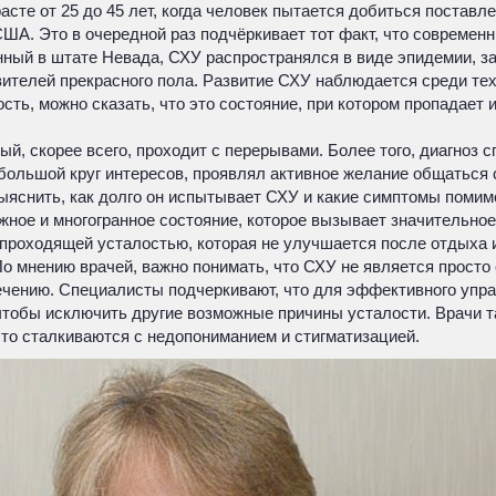
сте от 25 до 45 лет, когда человек пытается добиться поставл
ША. Это в очередной раз подчёркивает тот факт, что современ
нный в штате Невада, СХУ распространялся в виде эпидемии, з
телей прекрасного пола. Развитие СХУ наблюдается среди тех,
ость, можно сказать, что это состояние, при котором пропадает
ый, скорее всего, проходит с перерывами. Более того, диагноз 
большой круг интересов, проявлял активное желание общаться с
ыяснить, как долго он испытывает СХУ и какие симптомы помимо
жное и многогранное состояние, которое вызывает значительно
е проходящей усталостью, которая не улучшается после отдыха 
 мнению врачей, важно понимать, что СХУ не является просто 
 лечению. Специалисты подчеркивают, что для эффективного у
чтобы исключить другие возможные причины усталости. Врачи т
то сталкиваются с недопониманием и стигматизацией.