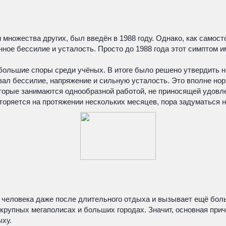
множества других, был введён в 1988 году. Однако, как самост
ое бессилие и усталость. Просто до 1988 года этот симптом им
 большие споры среди учёных. В итоге было решено утвердить 
ал бессилие, напряжение и сильную усталость. Это вполне нор
которые занимаются однообразной работой, не приносящей удов
торяется на протяжении нескольких месяцев, пора задуматься н
ает человека даже после длительного отдыха и вызывает ещё б
рупных мегаполисах и больших городах. Значит, основная при
ху.