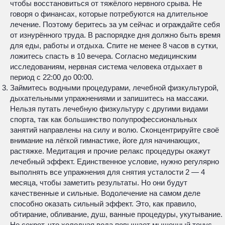
чтобы восстановиться от тяжёлого нервного срыва. Не
говоря о финансах, которые потребуются на длительное
лечение. Поэтому беритесь за ум сейчас и ограждайте себя
от изнурённого труда. В распорядке дня должно быть время
для еды, работы и отдыха. Спите не менее 8 часов в сутки,
ложитесь спасть в 10 вечера. Согласно медицинским
исследованиям, нервная система человека отдыхает в
период с 22:00 до 00:00.
Займитесь водными процедурами, лечебной физкультурой,
дыхательными упражнениями и запишитесь на массажи.
Нельзя путать лечебную физкультуру с другими видами
спорта, так как большинство полупрофессиональных
занятий направлены на силу и волю. Сконцентрируйте своё
внимание на лёгкой гимнастике, йоге для начинающих,
растяжке. Медитация и прочие релакс процедуры окажут
лечебный эффект. Единственное условие, нужно регулярно
выполнять все упражнения для снятия усталости 2 — 4
месяца, чтобы заметить результаты. Но они будут
качественные и сильные. Водолечение на самом деле
способно оказать сильный эффект. Это, как правило,
обтирание, обливание, душ, ванные процедуры, укутывание.
Не секрет, что холодная вода повышает мышечный тонус,