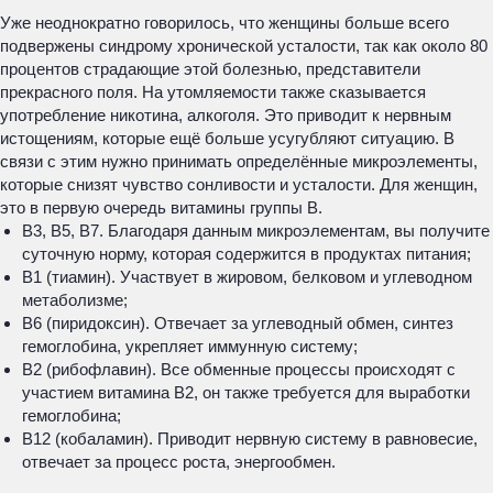
Уже неоднократно говорилось, что женщины больше всего
подвержены синдрому хронической усталости, так как около 80
процентов страдающие этой болезнью, представители
прекрасного поля. На утомляемости также сказывается
употребление никотина, алкоголя. Это приводит к нервным
истощениям, которые ещё больше усугубляют ситуацию. В
связи с этим нужно принимать определённые микроэлементы,
которые снизят чувство сонливости и усталости. Для женщин,
это в первую очередь витамины группы B.
B3, B5, B7. Благодаря данным микроэлементам, вы получите
суточную норму, которая содержится в продуктах питания;
B1 (тиамин). Участвует в жировом, белковом и углеводном
метаболизме;
B6 (пиридоксин). Отвечает за углеводный обмен, синтез
гемоглобина, укрепляет иммунную систему;
B2 (рибофлавин). Все обменные процессы происходят с
участием витамина B2, он также требуется для выработки
гемоглобина;
B12 (кобаламин). Приводит нервную систему в равновесие,
отвечает за процесс роста, энергообмен.