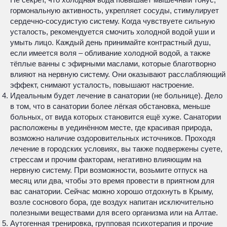
гормональную активность, укрепляет сосуды, стимулирует
сердечно-сосудистую систему. Когда чувствуете сильную
усталость, рекомендуется смочить холодной водой уши и
умыть лицо. Каждый день принимайте контрастный душ,
если имеется воля – обливание холодной водой, а также
тёплые ванны с эфирными маслами, которые благотворно
влияют на нервную систему. Они оказывают расслабляющий
эффект, снимают усталость, повышают настроение.
Идеальным будет лечение в санатории (не больнице). Дело
в том, что в санатории более лёгкая обстановка, меньше
больных, от вида которых становится ещё хуже. Санатории
расположены в уединённом месте, где красивая природа,
возможно наличие оздоровительных источников. Проходя
лечение в городских условиях, вы также подвержены суете,
стрессам и прочим факторам, негативно влияющим на
нервную систему. При возможности, возьмите отпуск на
месяц или два, чтобы это время провести в приятном для
вас санатории. Сейчас можно хорошо отдохнуть в Крыму,
возле соснового бора, где воздух напитан исключительно
полезными веществами для всего организма или на Алтае.
Аутогенная тренировка, групповая психотерапия и прочие