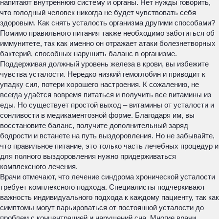
напитают внутреннюю систему и органы. Нет нужды говорить,
что голодный человек никогда не будет чувствовать себя
здоровым. Как снять усталость организма другими способами?
Помимо правильного питания также необходимо заботиться об
иммунитете, так как именно он отражает атаки болезнетворных
бактерий, способных нарушить баланс в организме.
Поддерживая должный уровень железа в крови, вы избежите
чувства усталости. Нередко низкий гемоглобин и приводит к
упадку сил, потери хорошего настроения. К сожалению, не
всегда удаётся вовремя питаться и получить все витамины из
еды. Но существует простой выход – витамины от усталости и
сонливости в медикаментозной форме. Благодаря им, вы
восстановите баланс, получите дополнительный заряд
бодрости и встанете на путь выздоровления. Но не забывайте,
что правильное питание, это только часть лечебных процедур и
для полного выздоровления нужно придерживаться
комплексного лечения.
Врачи отмечают, что лечение синдрома хронической усталости
требует комплексного подхода. Специалисты подчеркивают
важность индивидуального подхода к каждому пациенту, так как
симптомы могут варьироваться от постоянной усталости до
проблем с концентрацией и нарушений сна. Многие врачи