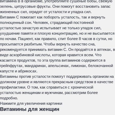
витамина B в организме, употребляйте сушёные бобы, свежую
зелень, цитрусовые фрукты. Они помогут восстановить запас
жизненных сил, оградят от усталости и упадка сил.
Витамин C помогает как побороть усталость, так и вернуть
полноценный сон. Человек, страдающий постоянной
усталостью зачастую испытывает не только упадок сил,
ухудшение памяти и плохую концентрацию, но и не высыпается
по ночам. Пациент, как правило, спит более 8 часов в сутки, но
просыпается разбитым. Чтобы вернуть качество сна,
рекомендуется принимать витамин C. Он продаётся в аптеках, в
виде аскорбиновой кислоты, которая нравится всем. Что
касается продуктов, то эта группа витаминов содержится в
грейпфрутах, мандаринах, апельсинах, лимонах, белокочанной
капусте и абрикосах.
Витамины против усталости помогут поддерживать организм на
должном уровне и являются прекрасным средством в качестве
профилактики. О том, как справиться с хронической
усталостью женщинам и мужчинам, рассмотрим более
подробно.
Нажмите для увеличения картинки
Витамины для женщин