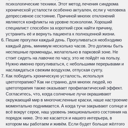
психологические техники. Этот метод лечения синдрома
хронической усталости особенно актуален, если у человека
депрессивное состояние. Причиной многих отклонений
являются конфликты на уровне психологии. Хороший
специалист способен за короткий срок найти причину,
устранить её и вернуть пациента к полноценной жизни.
Пешие прогулки каждый день. Прогуливаться необходимо
каждый день, минимум несколько часов. Это должны быть
неспешные променады, желательно в парковой зоне. Не
стоит сидеть на лавочке по часу, это не пойдёт на пользу.
Нужно именно прогуливаться, с небольшими перерывами и
наслаждаться свежим воздухом, отпуская суету.
Как победить хроническую усталость, используя
цветотерапию? Как ни странно, для многих людей, но
цветотерапия также оказывает профилактический эффект.
Согласитесь, что, когда солнечные лучи окрашивают
окружающий мир в многочисленные краски, наше настроение
моментально поднимается. А когда тучи закрывают солнце и
всё вокруг серое, наш уровень эмоционального состояния на
порядок ниже. Это же касается и нашего интерьера, в
котором мы работаем и живём. Если будет больше жёлтого