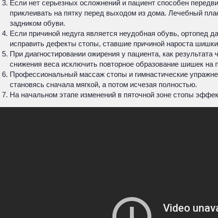
Если нет серьезных осложнений и пациент способен передви
приклеивать на пятку перед выходом из дома. Лечебный пла
задником обуви.
Если причиной недуга является неудобная обувь, ортопед д
исправить дефекты стопы, ставшие причиной нароста шишки 
При диагностировании ожирения у пациента, как результата 
снижения веса исключить повторное образование шишек на п
Профессиональный массаж стопы и гимнастические упражнени
становясь сначала мягкой, а потом исчезая полностью.
На начальном этапе изменений в пяточной зоне стопы эффек