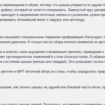
 перемещении в обуви, потому что шишка упирается в задник бо
ефект, который не хочется показывать. Замкнутый круг, разорв
и приходят в напряжение пяточные связки и сухожилия, нужно 
анировать ближайший визит к хирургу или ортопеду.
тки называют специальным термином «деформация Хаглунда». Н
чнения диагноза. И только после сбора полного анамнеза по ор
га и описать свои ощущения и возможные причины, приведшие к
ет ортопедических изменений в стопе (плоскостопие, О-образна
 состояния шишки (мягкая или твердая). Это указывает на во
 рентген и МРТ пяточной области стопы, чтобы определить прир
шение, как лечить шишку на задней или боковой части пятки, п
ься к опыту других людей. Оказалось, что многие сталкивались