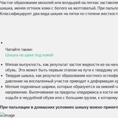
Частое образование мозолей или волдырей на пятках заставляе
шишка, меняя оттенок кожи с белого на желтоватый. При пальпа
Классифицируют два вида шишек на пятки по степени жесткост
Читайте также:
Шишка на щеке под кожей
Мягкая выпуклость, как результат застоя жидкости из-за на
обувь. Это может быть первым этапом на пути к твердому отр
Твердая шишка, как результат образования костного остеофи
давление на воспаленный участок приводит к деформации хр
Мелкие подкожные шарики, которые образуются на нижней ча
напряжение. Выпячивания за пределы эпидермиса и кости не
ходьбе в неудобной обуви или с большим грузом, к котором
При пальпации в домашних условиях шишку можно принять 