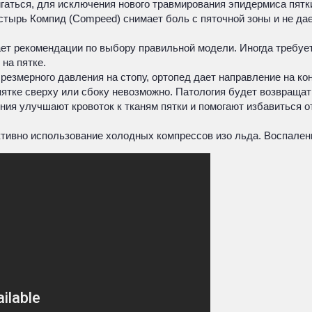
гаться, для исключения нового травмирования эпидермиса пят
стырь Компид (Compeed) снимает боль с пяточной зоны и не да
ает рекомендации по выбору правильной модели. Иногда требу
на пятке.
чрезмерного давления на стопу, ортопед дает направление на к
ятке сверху или сбоку невозможно. Патология будет возвращат
я улучшают кровоток к тканям пятки и помогают избавиться о
тивно использование холодных компрессов изо льда. Воспален