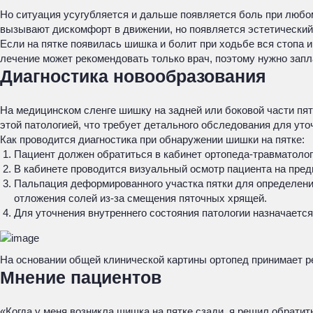
Но ситуация усугубляется и дальше появляется боль при любом
вызывают дискомфорт в движении, но появляется эстетический д
Если на пятке появилась шишка и болит при ходьбе вся стопа 
лечение может рекомендовать только врач, поэтому нужно запл
Диагностика новообразования
На медицинском сленге шишку на задней или боковой части пя
этой патологией, что требует детального обследования для уто
Как проводится диагностика при обнаружении шишки на пятке:
Пациент должен обратиться в кабинет ортопеда-травматоло
В кабинете проводится визуальный осмотр пациента на предм
Пальпация деформированного участка пятки для определения
отложения солей из-за смещения пяточных хрящей.
Для уточнения внутреннего состояния патологии назначается
На основании общей клинической картины ортопед принимает ре
Мнение пациентов
«Когда у меня возникла шишка на пятке сзади, я решил обратит