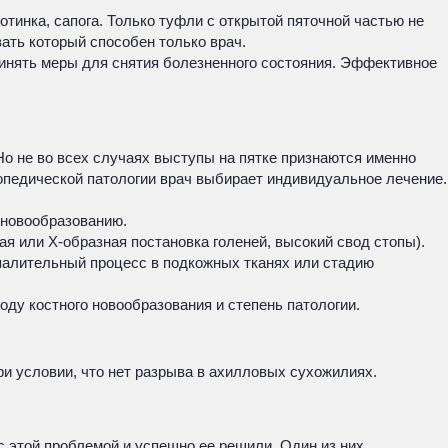
тинка, сапога. Только туфли с открытой пяточной частью не
ать который способен только врач.
принять меры для снятия болезненного состояния. Эффективное
о не во всех случаях выступы на пятке признаются именно
топедической патологии врач выбирает индивидуальное лечение.
 новообразованию.
я или Х-образная постановка голеней, высокий свод стопы).
спалительный процесс в подкожных тканях или стадию
оду костного новообразования и степень патологии.
ри условии, что нет разрыва в ахилловых сухожилиях.
 с этой проблемой и успешно ее решили. Один из них