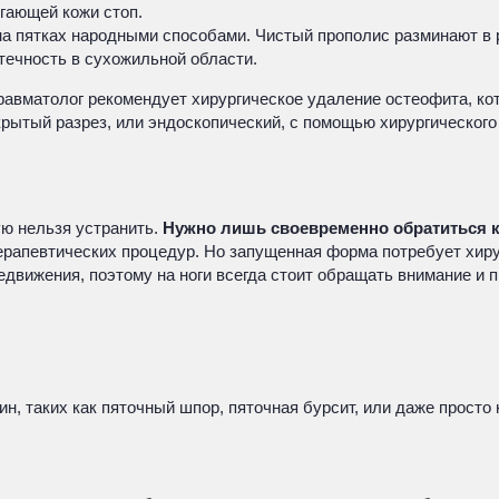
гающей кожи стоп.
а пятках народными способами. Чистый прополис разминают в р
течность в сухожильной области.
травматолог рекомендует хирургическое удаление остеофита, к
крытый разрез, или эндоскопический, с помощью хирургического
ую нельзя устранить.
Нужно лишь своевременно обратиться к
ерапевтических процедур. Но запущенная форма потребует хиру
движения, поэтому на ноги всегда стоит обращать внимание и 
н, таких как пяточный шпор, пяточная бурсит, или даже просто