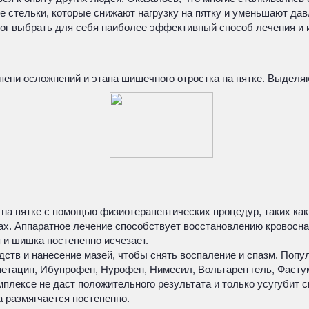
стельки, которые снижают нагрузку на пятку и уменьшают давл
смог выбрать для себя наиболее эффективный способ лечения и
пени осложнений и этапа шишечного отростка на пятке. Выдел
а пятке с помощью физиотерапевтических процедур, таких как 
х. Аппаратное лечение способствует восстановлению кровосна
 и шишка постепенно исчезает.
ств и нанесение мазей, чтобы снять воспаление и спазм. Поп
етацин, Ибупрофен, Нурофен, Нимесил, Вольтарен гель, Фастум
мплексе не даст положительного результата и только усугубит с
 размягчается постепенно.