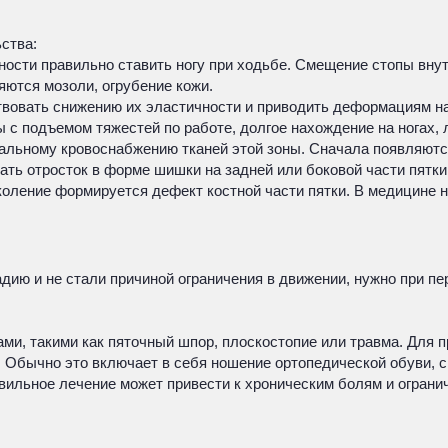
ства:
ности правильно ставить ногу при ходьбе. Смещение стопы вну
ляются мозоли, огрубение кожи.
твовать снижению их эластичности и приводить деформациям на
 с подъемом тяжестей по работе, долгое нахождение на ногах, 
альному кровоснабжению тканей этой зоны. Сначала появляются
ть отросток в форме шишки на задней или боковой части пятки
коление формируется дефект костной части пятки. В медицине 
адию и не стали причиной ограничения в движении, нужно при п
и, такими как пяточный шпор, плоскостопие или травма. Для п
. Обычно это включает в себя ношение ортопедической обуви, 
авильное лечение может привести к хроническим болям и огран