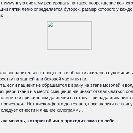
т иммунную систему реагировать на такое повреждение кожного
ции пятки легко определяется бугорок, размер которого у кажд
и:
чала воспалительных процессов в области ахиллова сухожилия 
остку на задней или боковой части пятки.
та, если пациент не обращается к врачу на этапе мозолей и во
ящевой ткани и в место смещения начинают откладываться соли
сти пятки при сильном давлении на стопу. При надавливании эт
 происходит. Нет дискомфорта до тех пор, пока шарики не начн
у следует отнести и лишние килограммы.
за мозоль, которая обычно проходит сама по себе.