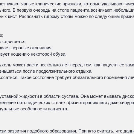
возникают явные клинические признаки, которые указывают имен
ного. В первую очередь на стопе пациента возникают небольши
ных кист. Распознать гигрому стопы можно по следующим призн
ю;
 сдвигается;
ивает нервные окончания;
твует ношению некоторой обуви.
ухоль может расти несколько лет перед тем, как пациент ее зам
меньшаться после продолжительного отдыха.
сосаться. Такое состояние требует обязательного посещения л
суставной жидкости в области сустава. Она может вызвать дис
менение ортопедических стелек, физиотерапию или даже хирург
идуальные особенности пациента.
зм развития подобного образования. Принято считать, что дан