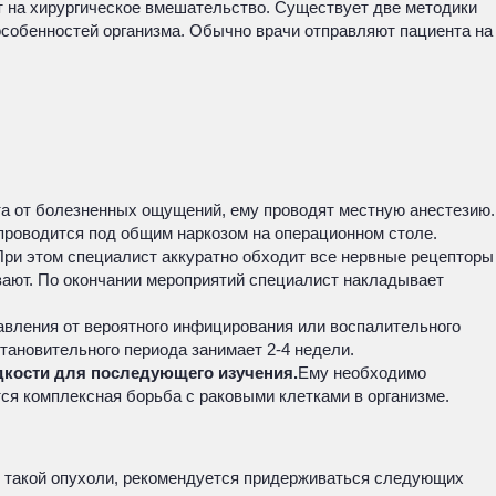
т на хирургическое вмешательство. Существует две методики
особенностей организма. Обычно врачи отправляют пациента на
та от болезненных ощущений, ему проводят местную анестезию.
 проводится под общим наркозом на операционном столе.
При этом специалист аккуратно обходит все нервные рецепторы
ывают. По окончании мероприятий специалист накладывает
авления от вероятного инфицирования или воспалительного
тановительного периода занимает 2-4 недели.
идкости для последующего изучения.
Ему необходимо
ся комплексная борьба с раковыми клетками в организме.
ия такой опухоли, рекомендуется придерживаться следующих