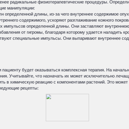
 менее радикальные физиотерапевтические процедуры. Определи
щие манипуляции:
олн определенной длины, из-за чего внутреннее содержимое опу
реннего содержимого, ускоряют разглаживание кожного покров
их импульсов определенной длины. Они заставляют внутреннюю
збавления от гигромы, благодаря которому удается наладить к
йствуют специальные импульсы. Они выпаривают внутреннее сод
ли пациенту будет оказываться комплексная терапия. На начал
ия. Учитывайте, что назначать их может исключительно лечащи
пить в химическую реакцию с компонентами растений. Это может
ледующие рецепты: