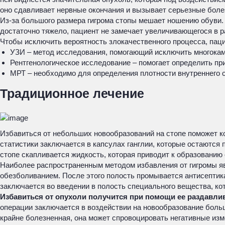
оно сдавливает нервные окончания и вызывает серьезные бол
Из-за большого размера гигрома стопы мешает ношению обуви.
достаточно тяжело, пациент не замечает увеличивающегося в р
Чтобы исключить вероятность злокачественного процесса, пац
УЗИ – метод исследования, помогающий исключить многокам
Рентгенологическое исследование – помогает определить пр
МРТ – необходимо для определения плотности внутреннего с
Традиционное лечение
Избавиться от небольших новообразований на стопе поможет ко
статистики заключается в капсулах ганглии, которые остаются 
стопе скапливается жидкость, которая приводит к образованию
Наиболее распространенным методом избавления от гигромы я
обезболиванием. После этого полость промывается антисептика
заключается во введении в полость специального вещества, ко
Избавиться от опухоли получится при помощи ее раздавли
операции заключается в воздействии на новообразование боль
крайне болезненная, она может спровоцировать негативные изм