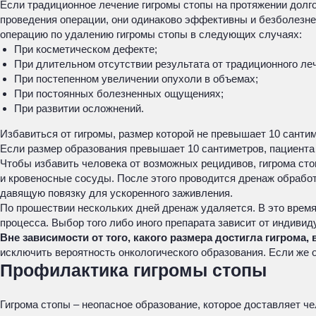
Если традиционное лечение гигромы стопы на протяжении долго
проведения операции, они одинаково эффективны и безболезне
операцию по удалению гигромы стопы в следующих случаях:
При косметическом дефекте;
При длительном отсутствии результата от традиционного ле
При постепенном увеличении опухоли в объемах;
При постоянных болезненных ощущениях;
При развитии осложнений.
Избавиться от гигромы, размер которой не превышает 10 санти
Если размер образования превышает 10 сантиметров, пациента
Чтобы избавить человека от возможных рецидивов, гигрома ст
и кровеносные сосуды. После этого проводится дренаж обработ
давящую повязку для ускоренного заживления.
По прошествии нескольких дней дренаж удаляется. В это время
процесса. Выбор того либо иного препарата зависит от индиви
Вне зависимости от того, какого размера достигла гигром
исключить вероятность онкологического образования. Если же 
Профилактика гигромы стопы
Гигрома стопы – неопасное образование, которое доставляет 