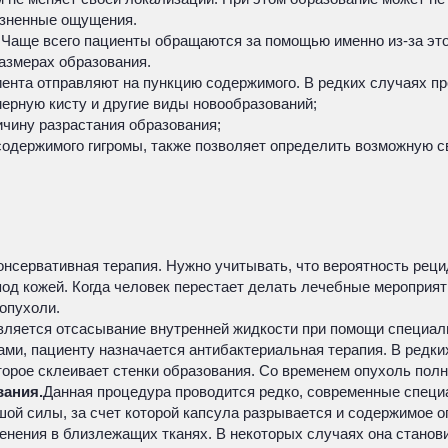
езненные ощущения.
 Чаще всего пациенты обращаются за помощью именно из-за это
азмерах образования.
иента отправляют на пункцию содержимого. В редких случаях п
ерную кисту и другие виды новообразований;
ичину разрастания образования;
одержимого гигромы, также позволяет определить возможную с
нсервативная терапия. Нужно учитывать, что вероятность реци
под кожей. Когда человек перестает делать лечебные мероприят
 опухоли.
вляется отсасывание внутренней жидкости при помощи специал
ми, пациенту назначается антибактериальная терапия. В редки
торое склеивает стенки образования. Со временем опухоль полн
вания.
Данная процедура проводится редко, современные специа
шой силы, за счет которой капсула разрывается и содержимое 
енения в близлежащих тканях. В некоторых случаях она станов