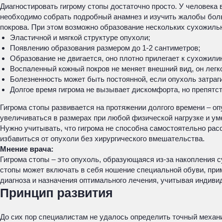
Диагностировать гигрому стопы достаточно просто. У человека 
необходимо собрать подробный анамнез и изучить жалобы боль
покрова. При этом возможно образование нескольких сухожиль
Эластичной и мягкой структуре опухоли;
Появлению образования размером до 1-2 сантиметров;
Образование не двигается, оно плотно прилегает к сухожили
Воспаленный кожный покров не меняет внешний вид, он легко
Болезненность может быть постоянной, если опухоль затраг
Долгое время гигрома не вызывает дискомфорта, но препятс
Гигрома стопы развивается на протяжении долгого времени – оп
увеличиваться в размерах при любой физической нагрузке и у
Нужно учитывать, что гигрома не способна самостоятельно рас
избавиться от опухоли без хирургического вмешательства.
Мнение врача:
Гигрома стопы – это опухоль, образующаяся из-за накопления 
стопы может включать в себя ношение специальной обуви, при
диагноза и назначения оптимального лечения, учитывая индив
Принцип развития
До сих пор специалистам не удалось определить точный механи