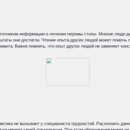
чником информации о лечении гигромы стопы. Многие люди дел
льтаты они достигли. Чтение опыта других людей может помочь 
рианта. Важно помнить, что опыт других людей не заменяет кон
рактика не вызывает у специалиста трудностей. Распознать дан
м не меняет своей локализации. При этом образование может не