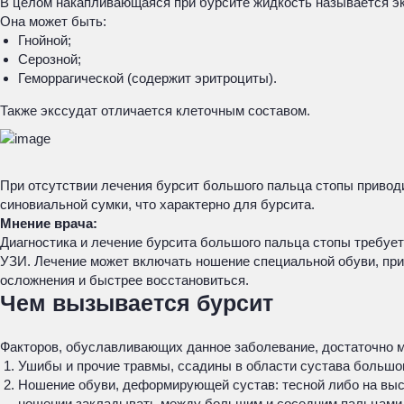
В целом накапливающаяся при бурсите жидкость называется э
Она может быть:
Гнойной;
Серозной;
Геморрагической (содержит эритроциты).
Также экссудат отличается клеточным составом.
При отсутствии лечения бурсит большого пальца стопы приводи
синовиальной сумки, что характерно для бурсита.
Мнение врача:
Диагностика и лечение бурсита большого пальца стопы требует
УЗИ. Лечение может включать ношение специальной обуви, при
осложнения и быстрее восстановиться.
Чем вызывается бурсит
Факторов, обуславливающих данное заболевание, достаточно м
Ушибы и прочие травмы, ссадины в области сустава большог
Ношение обуви, деформирующей сустав: тесной либо на высо
ношении закладывать между большим и соседним пальцами 