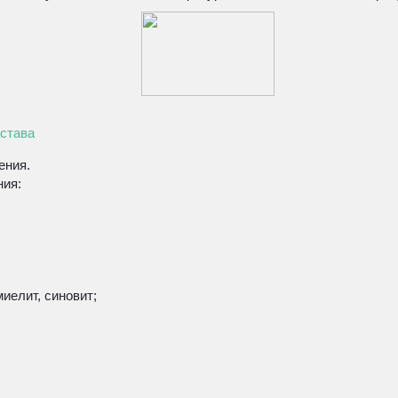
устава
ения.
ния:
иелит, синовит;