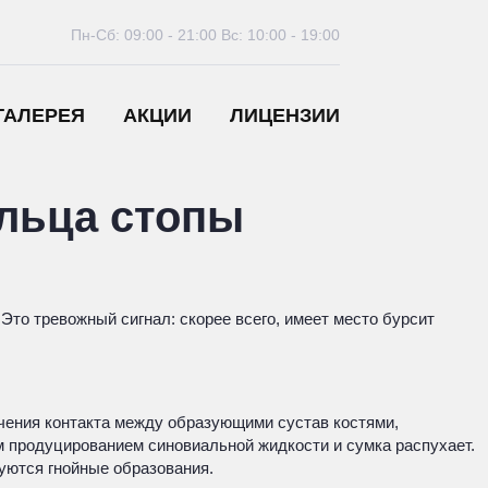
Пн-Сб: 09:00 - 21:00
Вс: 10:00 - 19:00
ГАЛЕРЕЯ
АКЦИИ
ЛИЦЕНЗИИ
альца стопы
то тревожный сигнал: скорее всего, имеет место бурсит
чения контакта между образующими сустав костями,
продуцированием синовиальной жидкости и сумка распухает.
руются гнойные образования.