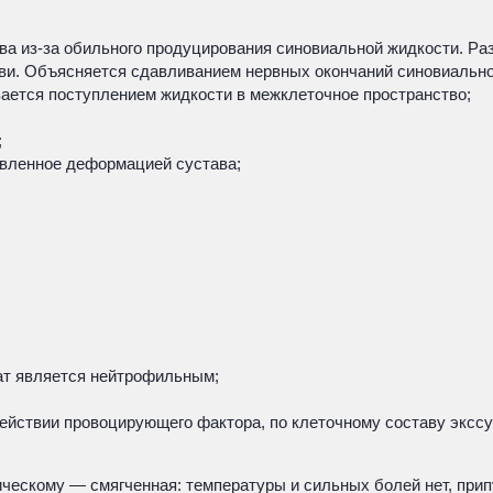
а из-за обильного продуцирования синовиальной жидкости. Раз
ви. Объясняется сдавливанием нервных окончаний синовиальн
ается поступлением жидкости в межклеточное пространство;
;
овленное деформацией сустава;
;
дат является нейтрофильным;
здействии провоцирующего фактора, по клеточному составу экс
ческому — смягченная: температуры и сильных болей нет, прип