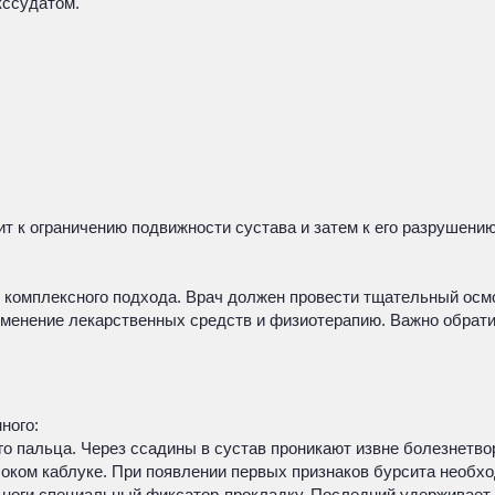
кссудатом.
т к ограничению подвижности сустава и затем к его разрушени
 комплексного подхода. Врач должен провести тщательный осмо
менение лекарственных средств и физиотерапию. Важно обрати
ного:
о пальца. Через ссадины в сустав проникают извне болезнетв
ком каблуке. При появлении первых признаков бурсита необхо
ноги специальный фиксатор-прокладку. Последний удерживает 