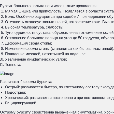
Бурсит большого пальца ноги имеет такие проявления:
Мягкая шишка или припухлость. Появляется в области сустав
Боль. Особенно ощущается при ходьбе И при надевании обу
Отечность околосуставных тканей, покраснение кожи. Вызыв
Высокая температура, слабость;
Тугоподвижность сустава, обусловленная отложением солей
Отклонение большого пальца на угол до 50 градусов, обусл
Деформация свода стопы;
Изменение формы стопы (становится как бы распластанной)
Появление мозолей, натоптышей на подошве;
Увеличение лимфатических узлов;
Тошнота.
Различают 4 формы бурсита:
Острый: развивается быстро, по клеточному составу экссу
Подострый;
Хронический: развивается постепенно и при постоянном во
Рецидивирующий.
Острому бурситу свойственна выраженная симптоматика, хрони