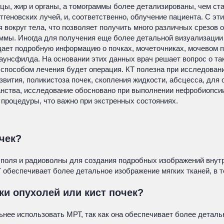
цы, жир и органы, а томограммы более детализированы, чем ст
геновских лучей, и, соответственно, облучение пациента. С эт
 вокруг тела, что позволяет получить много различных срезов 
мы. Иногда для получения еще более детальной визуализации 
дает подробную информацию о почках, мочеточниках, мочевом п
аунсфилда. На основании этих данных врач решает вопрос о так
способом лечения будет операция. КТ полезна при исследовани
вития, поликистоза почек, скопления жидкости, абсцесса, для 
анства, исследование обосновано при выполнении нефробиопсии
процедуры, что важно при экстренных состояниях.
чек?
поля и радиоволны для создания подробных изображений внутре
 обеспечивает более детальное изображение мягких тканей, в т
ки опухолей или кист почек?
ьнее использовать МРТ, так как она обеспечивает более деталь