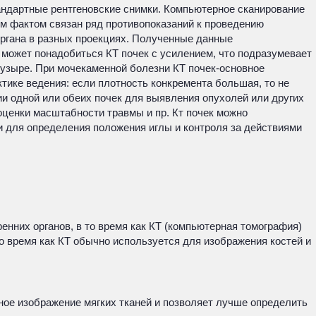
андартные рентгеновские снимки. Компьютерное сканирование
им фактом связан ряд противопоказаний к проведению
органа в разных проекциях. Полученные данные
может понадобиться КТ почек с усилением, что подразумевает
узыре. При мочекаменной болезни КТ почек-основное
тике ведения: если плотность конкремента большая, то не
и одной или обеих почек для выявления опухолей или других
оценки масштабности травмы и пр. Кт почек можно
 для определения положения иглы и контроля за действиями
нних органов, в то время как КТ (компьютерная томография)
о время как КТ обычно используется для изображения костей и
ное изображение мягких тканей и позволяет лучше определить