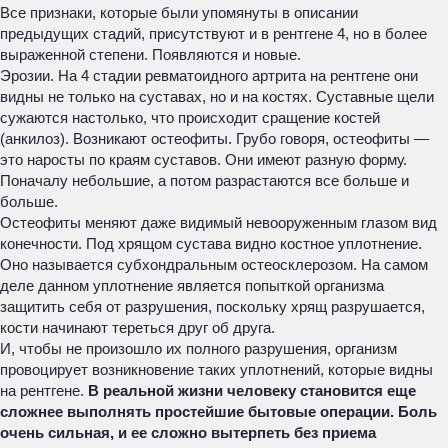
Все признаки, которые были упомянуты в описании
предыдущих стадий, присутствуют и в рентгене 4, но в более
выраженной степени. Появляются и новые.
Эрозии. На 4 стадии ревматоидного артрита на рентгене они
видны не только на суставах, но и на костях. Суставные щели
сужаются настолько, что происходит сращение костей
(анкилоз). Возникают остеофиты. Грубо говоря, остеофиты —
это наросты по краям суставов. Они имеют разную форму.
Поначалу небольшие, а потом разрастаются все больше и
больше.
Остеофиты меняют даже видимый невооруженным глазом вид
конечности. Под хрящом сустава видно костное уплотнение.
Оно называется субхондральным остеосклерозом. На самом
деле данном уплотнение является попыткой организма
защитить себя от разрушения, поскольку хрящ разрушается,
кости начинают тереться друг об друга.
И, чтобы не произошло их полного разрушения, организм
провоцирует возникновение таких уплотнений, которые видны
на рентгене.
В реальной жизни человеку становится еще
сложнее выполнять простейшие бытовые операции. Боль
очень сильная, и ее сложно вытерпеть без приема