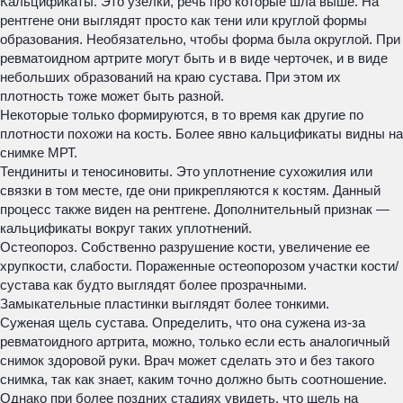
Кальцификаты. Это узелки, речь про которые шла выше. На
рентгене они выглядят просто как тени или круглой формы
образования. Необязательно, чтобы форма была округлой. При
ревматоидном артрите могут быть и в виде черточек, и в виде
небольших образований на краю сустава. При этом их
плотность тоже может быть разной.
Некоторые только формируются, в то время как другие по
плотности похожи на кость. Более явно кальцификаты видны на
снимке МРТ.
Тендиниты и теносиновиты. Это уплотнение сухожилия или
связки в том месте, где они прикрепляются к костям. Данный
процесс также виден на рентгене. Дополнительный признак —
кальцификаты вокруг таких уплотнений.
Остеопороз. Собственно разрушение кости, увеличение ее
хрупкости, слабости. Пораженные остеопорозом участки кости/
сустава как будто выглядят более прозрачными.
Замыкательные пластинки выглядят более тонкими.
Суженая щель сустава. Определить, что она сужена из-за
ревматоидного артрита, можно, только если есть аналогичный
снимок здоровой руки. Врач может сделать это и без такого
снимка, так как знает, каким точно должно быть соотношение.
Однако при более поздних стадиях увидеть, что щель на