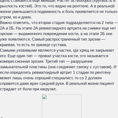
щель становится еще меньше. Растет остеопороз (хрупкость и
рыхлость костей). Это то, что видно на рентгене. А в реальной
жизни уменьшается подвижность и боль проявляется не только
утром, но и днем.
Важно отметить, что вторая стадия подразделяется на 2 типа —
2А и 2Б. На этапе 2А ревматоидного артрита на снимке еще нет
эрозии — выраженного повреждения кости, а на этапе 2Б они
уже появляются. Самый распространенный тип эрозии —
краевая, то есть по границе сустава.
Самыми уязвимыми являются участки, где хрящ не закрывает
его. Еще один тип — провал участка кости, это называется
компрессионная эрозия. Третий тип — разрушение
замыкательной пластины (она соединяет связку с суставом). И
если определить ревматоидный артрит 1 стадии по рентгену
может лишь очень хороший специалист, то со 2 должен
справится даже врач средней руки. В реальной жизни пациент
страдает от боли при нагрузке.