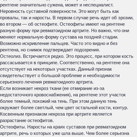
рентгене значительно сужена, может и неспециалист.
Неровность суставной поверхности. Это могут быть как
провалы, так и наросты. В первом случае речь идет об эрозии,
во втором — об остеофите. Остеофиты имеют на рентгене
разную форму при ревматоидном артрите. Но важно, что они
меняют нормальную форму сустава на поздней стадии.
Возможно искривление пальцев. Часто это видно и без
рентгена, но снимок подтверждает подозрения.
Остеолиз. Встречается редко. Это процесс, при котором кость
рассасывается в принципе. Соответственно, на рентгене она
отсутствует на некоторых участках. Данный признак
свидетельствует о большой проблеме и необходимости
серьезного лечения ревматоидного артрита.
Если возникает некроз ткани (ее отмирание из-за
недостаточного кровоснабжения), на рентгене этот участок
более темный, похожий на тень. При этом данную тень
окружает более светлый, чем цвет остальной кости, контур.
Косвенным признаком некроза при артрите является
разрастание остеофитов.
Остеофиты. Наросты на краях суставов при ревматоидном
артрите, речь о которых уже шла выше. Чем более серьезна