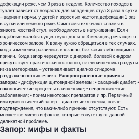
дефекации реже, чем 3 раза в неделю. Количество походов в
туалет зависит от возраста: для младенцев стул 3 раза в сутки
– вариант нормы, у детей и взрослых частота дефекации 1 раз
в сутки или немного реже. Симптомы включают спазмы в
животе, жесткий стул, необходимость в натуживании. Если
подобные жалобы существуют дольше 3 месяцев, речь идет о
хроническом запоре. К врачу нужно обращаться в тех случаях,
когда изменения развились внезапно, без каких-либо видимых
причин. Когда запор чередуется с диареей, болевой синдром
присутствует практически постоянно, петли кишечника раздуты
из-за метеоризма – устанавливают диагноз синдрома
раздраженного кишечника.
Распространенные причины
запора:
• дисфункция щитовидной железы; • сахарный диабет; •
онкологические процессы в кишечнике; • неврологические
заболевания; • прием некоторых препаратов и пр. Первичный
или идиопатический запор – диагноз исключения, после
подтверждения, что какие-либо причины отсутствуют. Есть
множество мифов и фактов, которые сопутствуют данной
деликатной проблеме.
Запор: мифы и факты