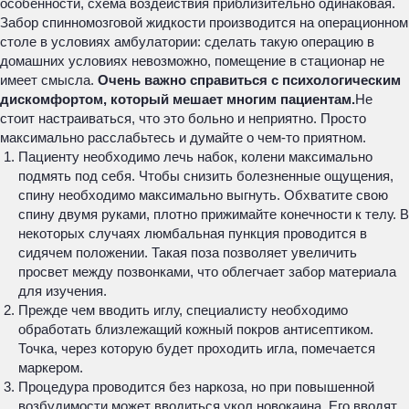
особенности, схема воздействия приблизительно одинаковая.
Забор спинномозговой жидкости производится на операционном
столе в условиях амбулатории: сделать такую операцию в
домашних условиях невозможно, помещение в стационар не
имеет смысла.
Очень важно справиться с психологическим
дискомфортом, который мешает многим пациентам.
Не
стоит настраиваться, что это больно и неприятно. Просто
максимально расслабьтесь и думайте о чем-то приятном.
Пациенту необходимо лечь набок, колени максимально
подмять под себя. Чтобы снизить болезненные ощущения,
спину необходимо максимально выгнуть. Обхватите свою
спину двумя руками, плотно прижимайте конечности к телу. В
некоторых случаях люмбальная пункция проводится в
сидячем положении. Такая поза позволяет увеличить
просвет между позвонками, что облегчает забор материала
для изучения.
Прежде чем вводить иглу, специалисту необходимо
обработать близлежащий кожный покров антисептиком.
Точка, через которую будет проходить игла, помечается
маркером.
Процедура проводится без наркоза, но при повышенной
возбудимости может вводиться укол новокаина. Его вводят